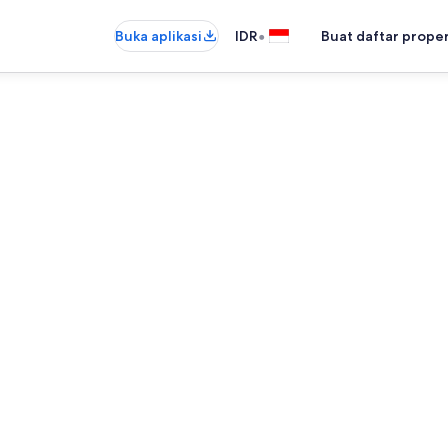
•
Buka aplikasi
IDR
Buat daftar prope