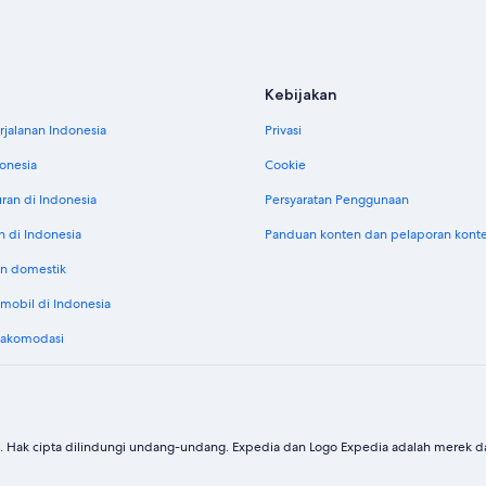
Kebijakan
jalanan Indonesia
Privasi
donesia
Cookie
uran di Indonesia
Persyaratan Penggunaan
n di Indonesia
Panduan konten dan pelaporan kont
n domestik
obil di Indonesia
 akomodasi
. Hak cipta dilindungi undang-undang. Expedia dan Logo Expedia adalah merek dag