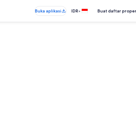
•
Buka aplikasi
IDR
Buat daftar prope