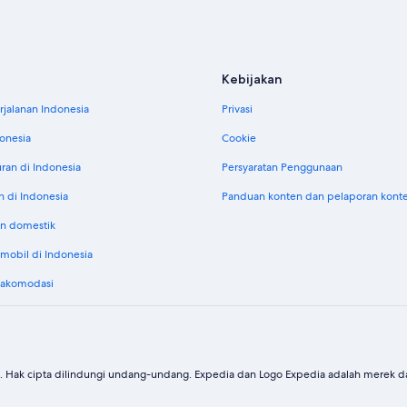
Kebijakan
jalanan Indonesia
Privasi
donesia
Cookie
uran di Indonesia
Persyaratan Penggunaan
n di Indonesia
Panduan konten dan pelaporan kont
n domestik
obil di Indonesia
 akomodasi
. Hak cipta dilindungi undang-undang. Expedia dan Logo Expedia adalah merek dag