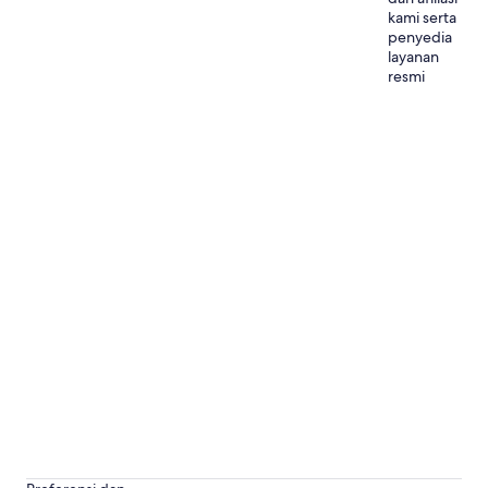
kami serta
penyedia
layanan
resmi