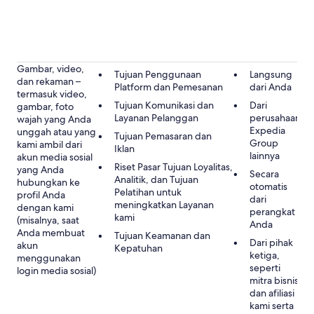
Gambar, video,
Tujuan Penggunaan
Langsung
dan rekaman –
Platform dan Pemesanan
dari Anda
termasuk video,
Tujuan Komunikasi dan
Dari
gambar, foto
Layanan Pelanggan
perusahaan
wajah yang Anda
Expedia
unggah atau yang
Tujuan Pemasaran dan
Group
kami ambil dari
Iklan
lainnya
akun media sosial
Riset Pasar Tujuan Loyalitas,
yang Anda
Secara
Analitik, dan Tujuan
hubungkan ke
otomatis
Pelatihan untuk
profil Anda
dari
meningkatkan Layanan
dengan kami
perangkat
kami
(misalnya, saat
Anda
Anda membuat
Tujuan Keamanan dan
Dari pihak
akun
Kepatuhan
ketiga,
menggunakan
seperti
login media sosial)
mitra bisnis
dan afiliasi
kami serta