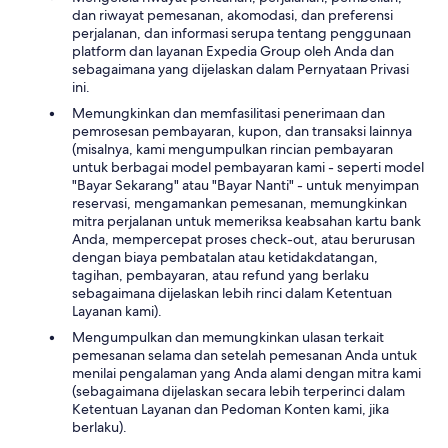
dan riwayat pemesanan, akomodasi, dan preferensi
perjalanan, dan informasi serupa tentang penggunaan
platform dan layanan Expedia Group oleh Anda dan
sebagaimana yang dijelaskan dalam Pernyataan Privasi
ini.
Memungkinkan dan memfasilitasi penerimaan dan
pemrosesan pembayaran, kupon, dan transaksi lainnya
(misalnya, kami mengumpulkan rincian pembayaran
untuk berbagai model pembayaran kami - seperti model
"Bayar Sekarang" atau "Bayar Nanti" - untuk menyimpan
reservasi, mengamankan pemesanan, memungkinkan
mitra perjalanan untuk memeriksa keabsahan kartu bank
Anda, mempercepat proses check-out, atau berurusan
dengan biaya pembatalan atau ketidakdatangan,
tagihan, pembayaran, atau refund yang berlaku
sebagaimana dijelaskan lebih rinci dalam Ketentuan
Layanan kami).
Mengumpulkan dan memungkinkan ulasan terkait
pemesanan selama dan setelah pemesanan Anda untuk
menilai pengalaman yang Anda alami dengan mitra kami
(sebagaimana dijelaskan secara lebih terperinci dalam
Ketentuan Layanan dan Pedoman Konten kami, jika
berlaku).