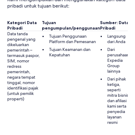
pribadi untuk tujuan berikut:
Kategori Data
Tujuan
Sumber: Data
Da
Pribadi
pengumpulan/penggunaan
Pribadi
be
Data tanda
Tujuan Penggunaan
Langsung
pengenal yang
Platform dan Pemesanan
dari Anda
dikeluarkan
Tujuan Keamanan dan
Dari
pemerintah –
Kepatuhan
perusahaan
termasuk paspor,
Expedia
SIM, nomor
Group
redress
lainnya
pemerintah,
negara tempat
Dari pihak
tinggal, nomor
ketiga,
identifikasi pajak
seperti
(untuk pemilik
mitra bisnis
properti)
dan afiliasi
kami serta
penyedia
layanan
resmi