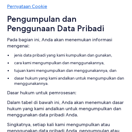
Pernyataan Cookie
Pengumpulan dan
Penggunaan Data Pribadi
Pada bagian ini, Anda akan menemukan informasi
mengenai:
jenis data pribadi yang kami kumpulkan dan gunakan,
cara kami mengumpulkan dan menggunakannya,
tujuan kami mengumpulkan dan menggunakannya, dan
dasar hukum yang kami andalkan untuk mengumpulkan dan
menggunakannya.
Dasar hukum untuk pemrosesan:
Dalam tabel di bawah ini, Anda akan menemukan dasar
hukum yang kami andalkan untuk mengumpulkan dan
menggunakan data pribadi Anda.
Singkatnya, setiap kali kami mengumpulkan atau
menggunakan data pribadi Anda, pengumpulan atau