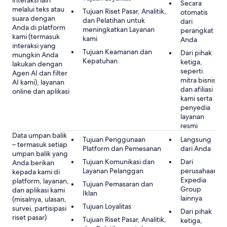
interaksi lain
Secara
melalui teks atau
Tujuan Riset Pasar, Analitik,
otomatis
suara dengan
dan Pelatihan untuk
dari
Anda di platform
meningkatkan Layanan
perangkat
kami (termasuk
kami
Anda
interaksi yang
Tujuan Keamanan dan
Dari pihak
mungkin Anda
Kepatuhan
ketiga,
lakukan dengan
seperti
Agen AI dan filter
mitra bisnis
AI kami), layanan
dan afiliasi
online dan aplikasi
kami serta
penyedia
layanan
resmi
Data umpan balik
Tujuan Penggunaan
Langsung
– termasuk setiap
Platform dan Pemesanan
dari Anda
umpan balik yang
Tujuan Komunikasi dan
Dari
Anda berikan
Layanan Pelanggan
perusahaan
kepada kami di
Expedia
platform, layanan,
Tujuan Pemasaran dan
Group
dan aplikasi kami
Iklan
lainnya
(misalnya, ulasan,
Tujuan Loyalitas
survei, partisipasi
Dari pihak
riset pasar)
Tujuan Riset Pasar, Analitik,
ketiga,