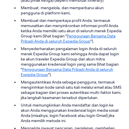
(atau pihak ketiga) (seperti membuat itinerary).
Membuat, mengelola, dan memperbarui akun
pengguna di platform kami,
Membuat dan memperkaya profil Anda, termasuk
memusatkan dan menyinkronkan informasi profil Anda
ketika Anda memiliki satu akun di seluruh merek Expedia
Group kami (lihat bagian "
Penggunaan Bersama Data
Pribadi Anda di seluruh Expedia Group
").
Menyederhanakan pengalaman login Anda di seluruh
merek Expedia Group kami sehingga Anda dapat login
ke akun traveler Expedia Group dan akun mitra
menggunakan kredensial login yang sama (lihat bagian
"
Penggunaan Bersama Data Pribadi Anda di seluruh
Expedia Group
").
Mengautentikasi Anda sebagai pengguna, termasuk
mengirimkan kode sandi satu kali melalui email atau SMS
sebagai bagian dari proses autentikasi multi-faktor kami,
jika langkah keamanan tersebut diperlukan.
Untuk memungkinkan Anda mendaftar dan login ke
akun Anda menggunakan kredensial login media sosial
Anda (misalnya, login Facebook atau login Gmail) jika
Anda memilih metode ini.
Mengelola riwayat pencarian, perjalanan, pembelian,