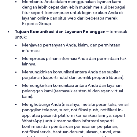
Membantu Anda dalam menggunakan layanan kami
dengan lebih cepat dan lebih mudah melalui berbagai
fitur seperti kemampuan untuk login ke akun Anda di
layanan online dan situs web dari beberapa merek
Expedia Group.
Tujuan Komunikasi dan Layanan Pelanggan
– termasuk
untuk:
Menjawab pertanyaan Anda, klaim, dan permintaan
informasi.
Memproses pilihan informasi Anda dan permintaan hak
lainnya.
Memungkinkan komunikasi antara Anda dan suplier
perjalanan (seperti hotel dan pemilik properti liburan).
Memungkinkan komunikasi antara Anda dan layanan
pelanggan kami (termasuk asisten AI dan agen virtual
kami).
Menghubungi Anda (misalnya, melalui pesan teks, email,
panggilan telepon, surat, notifikasi push, notifikasi in-
app, atau pesan di platform komunikasi lainnya, seperti
WhatsApp) untuk memberikan informasi seperti
konfirmasi dan pembaruan pemesanan perjalanan,
notifikasi servis, bantuan darurat, ulasan, survei, atau