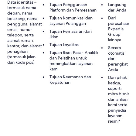
Data identitas –
Tujuan Penggunaan
Langsung
termasuk nama
Platform dan Pemesanan
dari Anda
depan, nama
Tujuan Komunikasi dan
Dari
belakang, nama
Layanan Pelanggan
perusahaan
pengguna, alamat
Expedia
email, nomor
Tujuan Pemasaran dan
Group
telepon, serta
Iklan
lainnya
alamat rumah,
Tujuan Loyalitas
kantor, dan alamat
Secara
penagihan
Tujuan Riset Pasar, Analitik,
otomatis
(termasuk jalan
dan Pelatihan untuk
dari
dan kode pos)
meningkatkan Layanan
perangkat
kami
Anda
Tujuan Keamanan dan
Dari pihak
Kepatuhan
ketiga,
seperti
mitra bisnis
dan afiliasi
kami serta
penyedia
layanan
resmi*