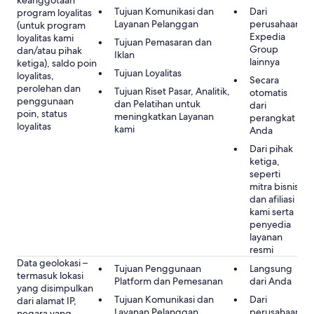
keanggotaan
Tujuan Komunikasi dan
Dari
program loyalitas
Layanan Pelanggan
perusahaan
(untuk program
Expedia
loyalitas kami
Tujuan Pemasaran dan
Group
dan/atau pihak
Iklan
lainnya
ketiga), saldo poin
Tujuan Loyalitas
loyalitas,
Secara
perolehan dan
Tujuan Riset Pasar, Analitik,
otomatis
penggunaan
dan Pelatihan untuk
dari
poin, status
meningkatkan Layanan
perangkat
loyalitas
kami
Anda
Dari pihak
ketiga,
seperti
mitra bisnis
dan afiliasi
kami serta
penyedia
layanan
resmi
Data geolokasi –
Tujuan Penggunaan
Langsung
termasuk lokasi
Platform dan Pemesanan
dari Anda
yang disimpulkan
Tujuan Komunikasi dan
Dari
dari alamat IP,
Layanan Pelanggan
perusahaan
negara yang