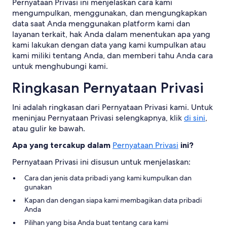
Pernyataan Privasi ini menjelaskan cara kami
mengumpulkan, menggunakan, dan mengungkapkan
data saat Anda menggunakan platform kami dan
layanan terkait, hak Anda dalam menentukan apa yang
kami lakukan dengan data yang kami kumpulkan atau
kami miliki tentang Anda, dan memberi tahu Anda cara
untuk menghubungi kami.
Ringkasan Pernyataan Privasi
Ini adalah ringkasan dari Pernyataan Privasi kami. Untuk
meninjau Pernyataan Privasi selengkapnya, klik
di sini
,
atau gulir ke bawah.
Apa yang tercakup dalam
Pernyataan Privasi
ini?
Pernyataan Privasi ini disusun untuk menjelaskan:
Cara dan jenis data pribadi yang kami kumpulkan dan
gunakan
Kapan dan dengan siapa kami membagikan data pribadi
Anda
Pilihan yang bisa Anda buat tentang cara kami