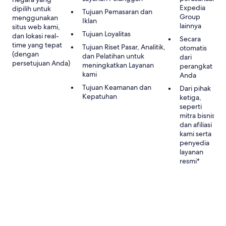
Expedia
dipilih untuk
Tujuan Pemasaran dan
Group
menggunakan
Iklan
lainnya
situs web kami,
Tujuan Loyalitas
dan lokasi real-
Secara
time yang tepat
Tujuan Riset Pasar, Analitik,
otomatis
(dengan
dan Pelatihan untuk
dari
persetujuan Anda)
meningkatkan Layanan
perangkat
kami
Anda
Tujuan Keamanan dan
Dari pihak
Kepatuhan
ketiga,
seperti
mitra bisnis
dan afiliasi
kami serta
penyedia
layanan
resmi*