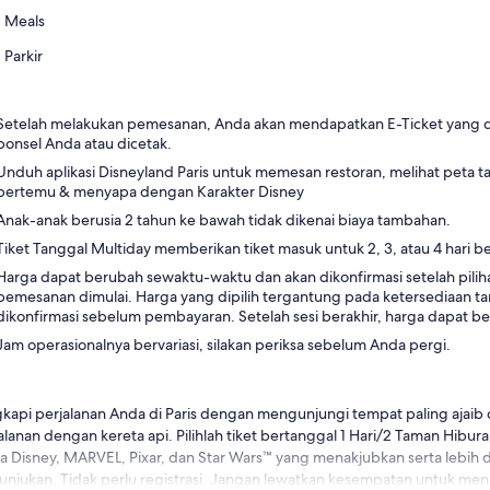
Meals
Parkir
Setelah melakukan pemesanan, Anda akan mendapatkan E-Ticket yang da
ponsel Anda atau dicetak.
Unduh aplikasi Disneyland Paris untuk memesan restoran, melihat peta
bertemu & menyapa dengan Karakter Disney
Anak-anak berusia 2 tahun ke bawah tidak dikenai biaya tambahan.
Tiket Tanggal Multiday memberikan tiket masuk untuk 2, 3, atau 4 hari be
Harga dapat berubah sewaktu-waktu dan akan dikonfirmasi setelah piliha
pemesanan dimulai. Harga yang dipilih tergantung pada ketersediaan ta
dikonfirmasi sebelum pembayaran. Setelah sesi berakhir, harga dapat berv
Jam operasionalnya bervariasi, silakan periksa sebelum Anda pergi.
kapi perjalanan Anda di Paris dengan mengunjungi tempat paling ajaib 
alanan dengan kereta api. Pilihlah tiket bertanggal 1 Hari/2 Taman Hibu
a Disney, MARVEL, Pixar, dan Star Wars™ yang menakjubkan serta lebih 
unjukan. Tidak perlu registrasi. Jangan lewatkan kesempatan untuk m