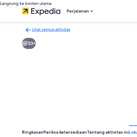
Langsung ke konten utama
Perjalanan
Lihat semua aktivitas
Kembali
ke
33+
halaman
hasil
aktivitas
Ringkasan
Periksa ketersediaan
Tentang aktivitas ini
Lok