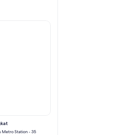
 baru saja dirancang ulang.
dan bangkitkan semangat
rasa seperti warga Arendelle
estoran bertema, butik yang
gan kembang api yang
rang danau.
 pertunjukan yang memukau,
takan kenangan yang akan
edua taman kami, selalu ada
gkat
s Metro Station - 35