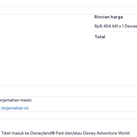
Rincian harga
Rp8.454.661 x 1 Dewa
Total
terjemahan mesin
Buka
 terjemahan ini
di
tab
baru
Tiket masuk ke Disneyland® Park dan/atau Disney Adventure World