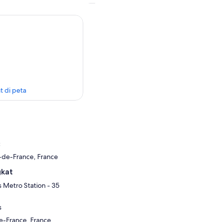
t di peta
c
e-de-France, France
gkat
s Metro Station - 35
s
de-France, France