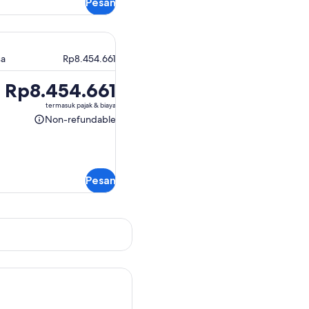
Pesan
sa
Rp8.454.661
Harga
Rp8.454.661
Rp8.454.661
termasuk pajak & biaya
Non-refundable
Non-
refundable
Pesan