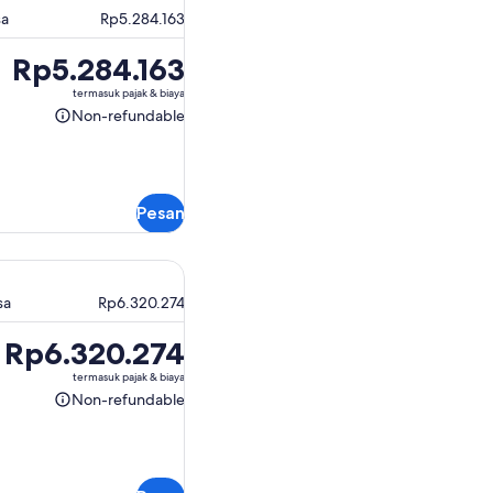
sa
Rp5.284.163
Harga
Rp5.284.163
Rp5.284.163
termasuk pajak & biaya
Non-refundable
Non-
refundable
Pesan
sa
Rp6.320.274
Harga
Rp6.320.274
Rp6.320.274
termasuk pajak & biaya
Non-refundable
Non-
refundable