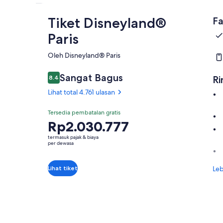
Tiket Disneyland®
Fa
Paris
Oleh Disneyland® Paris
Sangat Bagus
8.4
Ri
8.4 dari 10
Lihat total 4.761 ulasan
Tersedia pembatalan gratis
Harga
Rp2.030.777
Rp2.030.777
termasuk pajak & biaya
per
per dewasa
dewasa
Lihat tiket
Leb