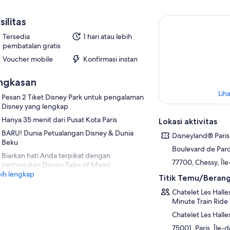
silitas
Tersedia
1 hari atau lebih
pembatalan gratis
Voucher mobile
Konfirmasi instan
ngkasan
Liha
Pesan 2 Tiket Disney Park untuk pengalaman
Disney yang lengkap
Hanya 35 menit dari Pusat Kota Paris
Lokasi aktivitas
BARU! Dunia Petualangan Disney & Dunia
Disneyland® Paris
Beku
Boulevard de Par
Biarkan hati Anda terpikat dengan
77700, Chessy, Îl
pertunjukan Disney Tales of Magic
ih lengkap
Titik Temu/Beran
Chatelet Les Halle
Minute Train Ride
Chatelet Les Halle
75001, Paris, Île-