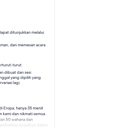
pat ditunjukkan melalui
 taman, dan memesan acara
rturut-turut.
n dibuat dan sesi
nggal yang dipilih yang
ariasi lagi.
di Eropa, hanya 35 menit
ran kami dan nikmati semua
dari 50 wahana dan
enambahkan keajaiban dalam