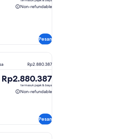
termasuk pajak & biaya
Non-refundable
Non-
refundable
Pesan
sa
Rp2.880.387
Harga
Rp2.880.387
Rp2.880.387
termasuk pajak & biaya
Non-refundable
Non-
refundable
Pesan