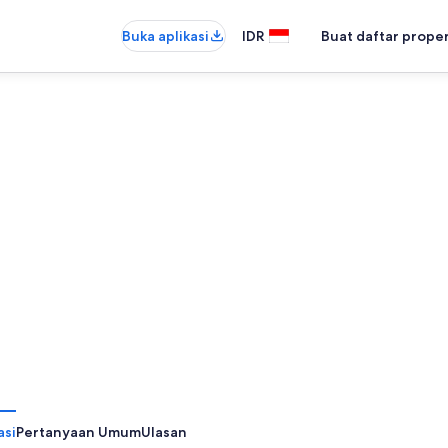
Buka aplikasi
IDR
Buat daftar prope
asi
Pertanyaan Umum
Ulasan