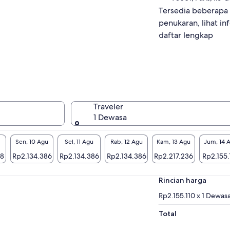
Tersedia beberapa 
penukaran, lihat in
daftar lengkap
Traveler
1 Dewasa
Sen, 10 Agu
Sel, 11 Agu
Rab, 12 Agu
Kam, 13 Agu
Jum, 14 
58
Rp2.134.386
Rp2.134.386
Rp2.134.386
Rp2.217.236
Rp2.155.
Rincian harga
Rp2.155.110 x 1 Dewas
Total