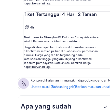
dapat bervariasi lagi.
Tiket Tertanggal 4 Hari, 2 Taman
4h
Tiket masuk ke Disneyland® Park dan Disney Adventure
World. Berlaku selama 4 hari berturut-turut.
Harga di atas dapat berubah sewaktu-waktu dan akan
dikonfirmasi setelah pilihan dibuat dan sesi pemesanan
dimulai. Harga yang dipilih tergantung pada
ketersediaan tanggal yang dipilih yang dikonfirmasi
sebelum pembayaran. Setelah sesi berakhir, harga
dapat bervariasi lagi.
Konten di halaman ini mungkin diproduksi dengan 
Lihat teks asli (Bahasa Inggris)
Berikan masukan untuk
Apa yang sudah