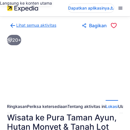
Langsung ke konten utama
Dapatkan aplikasinya
Lihat semua aktivitas
Bagikan
Kembali
ke
20+
halaman
hasil
aktivitas
Ringkasan
Periksa ketersediaan
Tentang aktivitas ini
Lokasi
Ulasa
Wisata ke Pura Taman Ayun,
Hutan Monyet & Tanah Lot