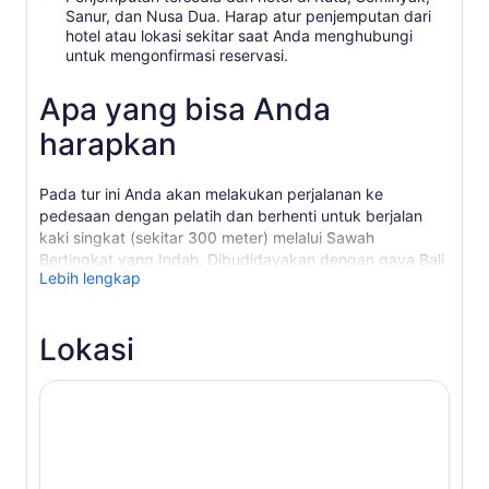
Sanur, dan Nusa Dua. Harap atur penjemputan dari
hotel atau lokasi sekitar saat Anda menghubungi
untuk mengonfirmasi reservasi.
Apa yang bisa Anda
harapkan
Pada tur ini Anda akan melakukan perjalanan ke
pedesaan dengan pelatih dan berhenti untuk berjalan
kaki singkat (sekitar 300 meter) melalui Sawah
Bertingkat yang Indah. Dibudidayakan dengan gaya Bali
Lebih lengkap
yang unik, dikelilingi oleh pohon kelapa dan tanaman
hortikultura tropis termasuk ubi jalar dan tapioka.
Perjalanan ini akan menjadi awal dan pengalaman yang
Lokasi
tak terlupakan.
Setelah meninggalkan desa Gulingan, Anda akan
melanjutkan perjalanan menuju Pura Kerajaan Mengwi -
Pura Taman Ayun. Berasal dari tahun 1634, kompleks
indah ini dikelilingi parit dengan kuil meru beratap
banyak dan gerbang kayu berukir rumit.