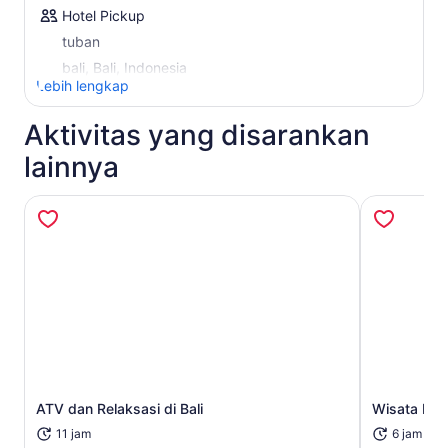
Hotel Pickup
tuban
bali, Bali, Indonesia
Lebih lengkap
Aktivitas yang disarankan
lainnya
ATV dan Relaksasi di Bali
Wisata Prib
Buka di tab baru
11 jam
6 jam