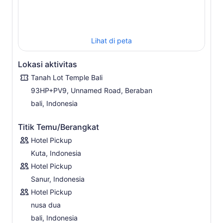
Anda kemudian akan melanjutkan ke Monkey Forest
yang sakral, sekelompok pohon yang menjulang tinggi
yang menjadi rumah bagi ratusan monyet.
Pemberhentian terakhir adalah Tanah Lot, yang terkenal
Lihat di peta
di Bali sebagai Sunset Temple. Rasakan matahari
terbenam di balik menara lava hitam di kuil suci abad ke-
Lokasi aktivitas
16, yang dibangun di atas batu lava 200 meter lepas
pantai.
Tanah Lot Temple Bali
93HP+PV9, Unnamed Road, Beraban
bali, Indonesia
Titik Temu/Berangkat
Hotel Pickup
Kuta, Indonesia
Hotel Pickup
Sanur, Indonesia
Hotel Pickup
nusa dua
bali, Indonesia