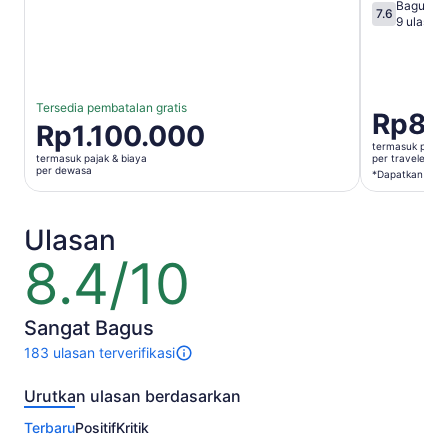
Bagus
7.6
7.6 dari 10
9 ulasan
Tersedia pembatalan gratis
Harga
Rp87
Harga
Rp1.100.000
Rp875.00
Rp1.100.000
termasuk pajak 
per
termasuk pajak & biaya
per traveler*
per
per dewasa
traveler*
*Dapatkan harg
dewasa
*Dapatka
harga
Ulasan
lebih
rendah
8.4/10
8.4
dengan
dari
memilih
10
beberapa
Sangat Bagus
traveler
183 ulasan terverifikasi
183
ulasan
Urutkan ulasan berdasarkan
untuk
aktivitas
Terbaru
Positif
Kritik
ini.