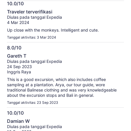
Informasi
10.0/10
lebih
10.0
lanjut
Traveler terverifikasi
dari
tentang
Diulas pada tanggal Expedia
10
ulasan
4 Mar 2024
terverifikasi
Up close with the monkeys. Intelligent and cute.
kami
Tanggal aktivitas: 3 Mar 2024
8.0/10
8.0
Gareth T
dari
Diulas pada tanggal Expedia
10
24 Sep 2023
Inggris Raya
This is a good excursion, which also includes coffee
sampling at a plantation. Arya, our tour guide, wore
traditional Balinese clothing and was very knowledgeable
about the excursion stops and Bali in general.
Tanggal aktivitas: 23 Sep 2023
10.0/10
10.0
Damian W
dari
Diulas pada tanggal Expedia
10