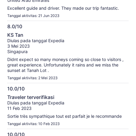
United Arab Emirates
Excellent guide and driver. They made our trip fantastic.
Tanggal aktivitas: 21 Jun 2023
8.0/10
8.0
KS Tan
dari
Diulas pada tanggal Expedia
10
3 Mei 2023
Singapura
Didnt expect so many moneys coming so close to visitors ,
great experience. Unfortunately it rains and we miss the
sunset at Tanah Lot .
Tanggal aktivitas: 2 Mei 2023
10.0/10
10.0
Traveler terverifikasi
dari
Diulas pada tanggal Expedia
10
11 Feb 2023
Sortie très sympathique tout est parfait je le recommande
Tanggal aktivitas: 10 Feb 2023
10.0/10