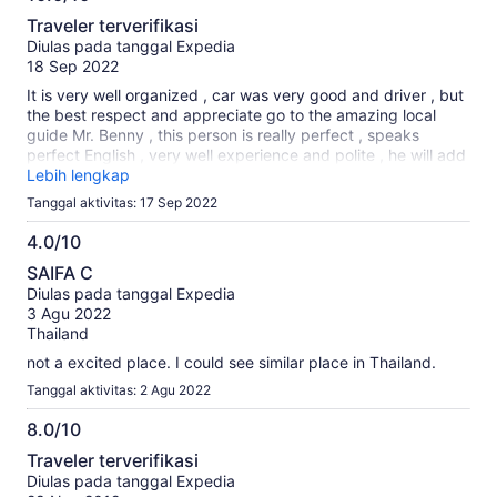
10.0
Traveler terverifikasi
dari
Diulas pada tanggal Expedia
10
18 Sep 2022
It is very well organized , car was very good and driver , but
the best respect and appreciate go to the amazing local
guide Mr. Benny , this person is really perfect , speaks
perfect English , very well experience and polite , he will add
lots of values to your tour , plus perfectly managing the time
Lebih lengkap
to visit many places in the certain time between the day and
Tanggal aktivitas: 17 Sep 2022
sunset , I highly recommend this tour .
4.0/10
4.0
SAIFA C
dari
Diulas pada tanggal Expedia
10
3 Agu 2022
Thailand
not a excited place. I could see similar place in Thailand.
Tanggal aktivitas: 2 Agu 2022
8.0/10
8.0
Traveler terverifikasi
dari
Diulas pada tanggal Expedia
10