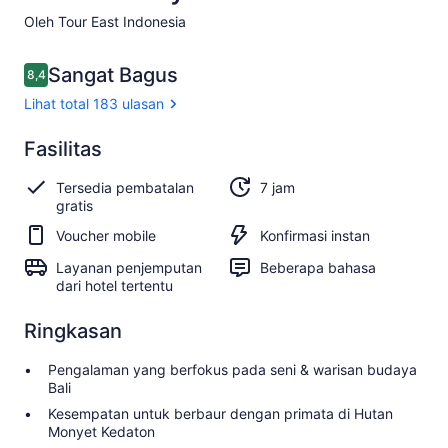
Oleh Tour East Indonesia
Ulasan
Sangat Bagus
8,4
8,4 dari 10
Lihat total 183 ulasan
Sangat
Fasilitas
8.4
8.4 dari 10
Bagus
Tersedia pembatalan
7 jam
Lihat
gratis
total
Voucher mobile
Konfirmasi instan
183
ulasan
Layanan penjemputan
Beberapa bahasa
dari hotel tertentu
Ringkasan
Pengalaman yang berfokus pada seni & warisan budaya
Bali
Kesempatan untuk berbaur dengan primata di Hutan
Monyet Kedaton