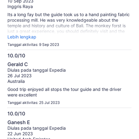
10 Sep 2023
Inggris Raya
Its a long fay but the guide took us to a hand painting fabric
processing mill. He was very knowledgeable about the
temple and history and culture of Bali. The monkey forst is
just a great experience, you should definitely visit and the
sunset at Tanha lot temple was just a great finish to the day.
Lebih lengkap
Tanggal aktivitas: 9 Sep 2023
10.0/10
10.0
Gerald C
dari
Diulas pada tanggal Expedia
10
26 Jul 2023
Australia
Good trip enjoyed all stops the tour guide and the driver
were excellent
Tanggal aktivitas: 25 Jul 2023
10.0/10
10.0
Ganesh E
dari
Diulas pada tanggal Expedia
10
22 Jun 2023