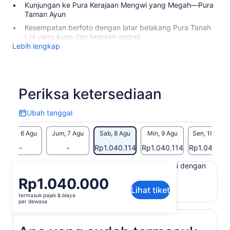
Kunjungan ke Pura Kerajaan Mengwi yang Megah—Pura
Taman Ayun
Kesempatan berfoto dengan latar belakang Pura Tanah
Lot yang kuno dan terpaan ombak.
Lebih lengkap
Periksa ketersediaan
Ubah tanggal
Ubah
tanggal
Kam, 6 Agu
Jum, 7 Agu
Sab, 8 Agu
Min, 9 Agu
Sen, 10 Agu
-
-
Rp1.040.114
Rp1.040.114
Rp1.040.11
Konten di halaman ini mungkin diproduksi dengan
terjemahan mesin
Harga
Rp1.040.000
Lihat teks asli (Bahasa Inggris)
Lihat tiket
Rp1.040.000
termasuk pajak & biaya
Buka
Berikan masukan untuk terjemahan ini
per
per dewasa
di
dewasa
tab
baru