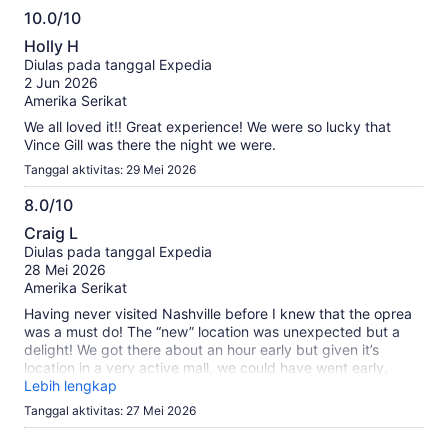
10.0/10
10.0
Holly H
dari
Diulas pada tanggal Expedia
10
2 Jun 2026
Amerika Serikat
We all loved it!! Great experience! We were so lucky that
Vince Gill was there the night we were.
Tanggal aktivitas: 29 Mei 2026
8.0/10
8.0
Craig L
dari
Diulas pada tanggal Expedia
10
28 Mei 2026
Amerika Serikat
Having never visited Nashville before I knew that the oprea
was a must do! The “new” location was unexpected but a
delight! We got there about an hour early but given it’s
location in a very active mall, we could have went early,
there is plenty to do around it!
Lebih lengkap
Tanggal aktivitas: 27 Mei 2026