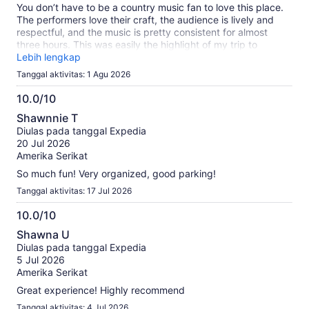
kami
You don’t have to be a country music fan to love this place.
The performers love their craft, the audience is lively and
respectful, and the music is pretty consistent for almost
three hours. This was easily the highlight of my trip to
Nashville.
Lebih lengkap
Tanggal aktivitas: 1 Agu 2026
10.0/10
10.0
Shawnnie T
dari
Diulas pada tanggal Expedia
10
20 Jul 2026
Amerika Serikat
So much fun! Very organized, good parking!
Tanggal aktivitas: 17 Jul 2026
10.0/10
10.0
Shawna U
dari
Diulas pada tanggal Expedia
10
5 Jul 2026
Amerika Serikat
Great experience! Highly recommend
Tanggal aktivitas: 4 Jul 2026