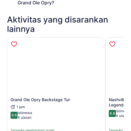
Grand Ole Opry?
Aktivitas yang disarankan
lainnya
Buka di tab baru
Grand Ole Opry Backstage Tur
Nashville:
Legends
1 jam
Istimewa
Istimewa
9.6
9.6
9.6 dari 10
4 ulasan
9.6 dari 10
4 ulasan
Tersedia pembatalan gratis
Tersedia pemb