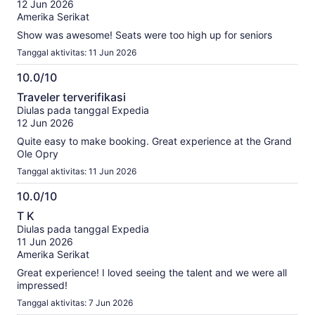
10
12 Jun 2026
Amerika Serikat
Show was awesome! Seats were too high up for seniors
Tanggal aktivitas: 11 Jun 2026
10.0/10
10.0
Traveler terverifikasi
dari
Diulas pada tanggal Expedia
10
12 Jun 2026
Quite easy to make booking. Great experience at the Grand
Ole Opry
Tanggal aktivitas: 11 Jun 2026
10.0/10
10.0
T K
dari
Diulas pada tanggal Expedia
10
11 Jun 2026
Amerika Serikat
Great experience! I loved seeing the talent and we were all
impressed!
Tanggal aktivitas: 7 Jun 2026