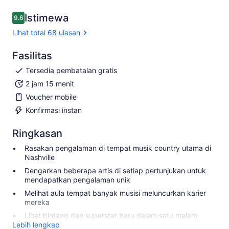
Istimewa
9.6
9.6 dari 10
Lihat total 68 ulasan
Fasilitas
Tersedia pembatalan gratis
2 jam 15 menit
Voucher mobile
Konfirmasi instan
Ringkasan
Rasakan pengalaman di tempat musik country utama di
Nashville
Dengarkan beberapa artis di setiap pertunjukan untuk
mendapatkan pengalaman unik
Melihat aula tempat banyak musisi meluncurkan karier
mereka
Lihat bintang dan superstar baru dalam satu malam
Lebih lengkap