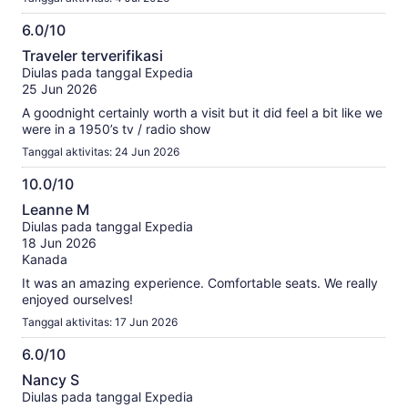
6.0/10
6.0
Traveler terverifikasi
dari
Diulas pada tanggal Expedia
10
25 Jun 2026
A goodnight certainly worth a visit but it did feel a bit like we
were in a 1950’s tv / radio show
Tanggal aktivitas: 24 Jun 2026
10.0/10
10.0
Leanne M
dari
Diulas pada tanggal Expedia
10
18 Jun 2026
Kanada
It was an amazing experience. Comfortable seats. We really
enjoyed ourselves!
Tanggal aktivitas: 17 Jun 2026
6.0/10
6.0
Nancy S
dari
Diulas pada tanggal Expedia