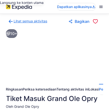
Langsung ke konten utama
Dapatkan aplikasinya
Lihat semua aktivitas
Bagikan
Kembali
ke
10+
halaman
hasil
aktivitas
Ringkasan
Periksa ketersediaan
Tentang aktivitas ini
Lokasi
Perta
Tiket Masuk Grand Ole Opry
Oleh Grand Ole Opry