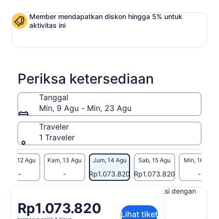
Member mendapatkan diskon hingga 5% untuk
aktivitas ini
Periksa ketersediaan
Tanggal
Min, 9 Agu - Min, 23 Agu
Traveler
1 Traveler
Rab, 12 Agu
Kam, 13 Agu
Jum, 14 Agu
Sab, 15 Agu
Min, 16 Agu
-
-
Rp1.073.820
Rp1.073.820
-
Konten di halaman ini mungkin diproduksi dengan
terjemahan mesin
Harga
Rp1.073.820
Lihat teks asli (Bahasa Inggris)
Lihat tiket
Rp1.073.820