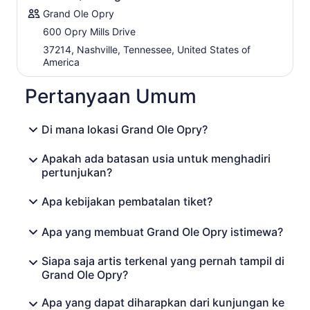
tidak hanya bagi penggemar musik country, tetapi juga
Grand Ole Opry
pecinta musik secara umum.
600 Opry Mills Drive
37214, Nashville, Tennessee, United States of
America
Pertanyaan Umum
Di mana lokasi Grand Ole Opry?
Apakah ada batasan usia untuk menghadiri
pertunjukan?
Apa kebijakan pembatalan tiket?
Apa yang membuat Grand Ole Opry istimewa?
Siapa saja artis terkenal yang pernah tampil di
Grand Ole Opry?
Apa yang dapat diharapkan dari kunjungan ke