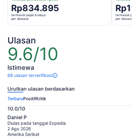
Harga
Rp834.895
Harga
Rp19
Rp834.895
Rp196.86
termasuk pajak & biaya
termasuk pajak 
per
per
per dewasa
per dewasa
dewasa
dewasa
Ulasan
9.6/10
9.6
dari
10
Istimewa
68 ulasan terverifikasi
68
ulasan
Urutkan ulasan berdasarkan
untuk
aktivitas
Terbaru
Positif
Kritik
ini.
Informasi
10.0/10
lebih
10.0
lanjut
Daniel P
dari
tentang
Diulas pada tanggal Expedia
10
ulasan
2 Agu 2026
terverifikasi
Amerika Serikat