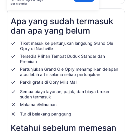
termasuk pajak & biaya
Buka
Berikan masukan untuk terjemahan ini
per
per traveler
di
traveler
tab
baru
Apa yang sudah termasuk
dan apa yang belum
Tiket masuk ke pertunjukan langsung Grand Ole
Opry di Nashville
Tersedia Pilihan Tempat Duduk Standar dan
Premium
Pertunjukan Grand Ole Opry menampilkan delapan
atau lebih artis selama setiap pertunjukan
Parkir gratis di Opry Mills Mall
Semua biaya layanan, pajak, dan biaya broker
sudah termasuk
Makanan/Minuman
Tur di belakang panggung
Ketahui sebelum memesan