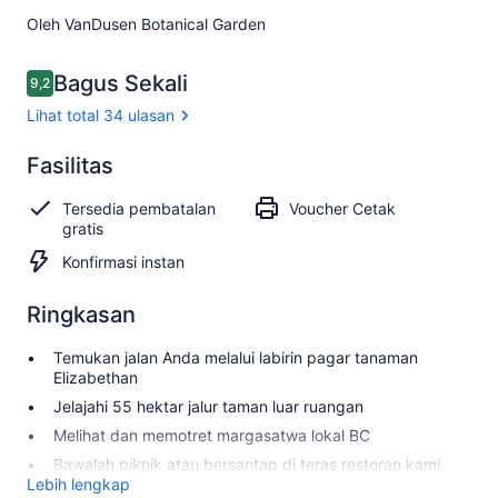
Oleh VanDusen Botanical Garden
Ulasan
Bagus Sekali
9,2
9,2 dari 10
Lihat total 34 ulasan
Bagus
Fasilitas
9.2
9.2 dari 10
Sekali
Tersedia pembatalan
Voucher Cetak
Lihat
gratis
total
Konfirmasi instan
34
ulasan
Ringkasan
Temukan jalan Anda melalui labirin pagar tanaman
Elizabethan
Jelajahi 55 hektar jalur taman luar ruangan
Melihat dan memotret margasatwa lokal BC
Bawalah piknik atau bersantap di teras restoran kami
Lebih lengkap