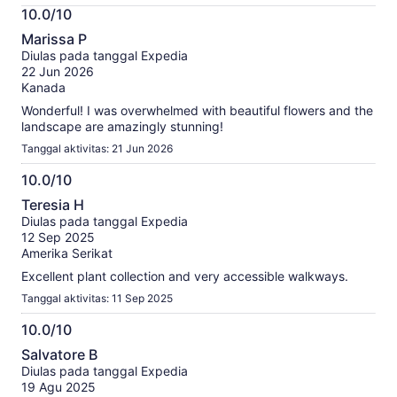
Informasi
10.0/10
lebih
10.0
lanjut
Marissa P
dari
tentang
Diulas pada tanggal Expedia
10
ulasan
22 Jun 2026
terverifikasi
Kanada
kami
Wonderful! I was overwhelmed with beautiful flowers and the
landscape are amazingly stunning!
Tanggal aktivitas: 21 Jun 2026
10.0/10
10.0
Teresia H
dari
Diulas pada tanggal Expedia
10
12 Sep 2025
Amerika Serikat
Excellent plant collection and very accessible walkways.
Tanggal aktivitas: 11 Sep 2025
10.0/10
10.0
Salvatore B
dari
Diulas pada tanggal Expedia
10
19 Agu 2025