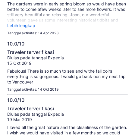
The gardens were in early spring bloom so would have been
better to come afew weeks later to see more flowers. It was
still very beautiful and relaxing. Joan, our wonderful
volunteer, gave us some interesting historical tidbits and
made it a must have stop.
Lebih lengkap
Tanggal aktivitas: 14 Apr 2023
10.0/10
10.0
Traveler terverifikasi
dari
Diulas pada tanggal Expedia
10
15 Okt 2019
Fabulous! There is so much to see and withe fall colrs
everything is so gorgeous. I would go back oon my next trip
to Vancouver
Tanggal aktivitas: 14 Okt 2019
10.0/10
10.0
Traveler terverifikasi
dari
Diulas pada tanggal Expedia
10
19 Mar 2019
I loved all the great nature and the cleanliness of the garden.
I wish we would have visited in a few months so we could