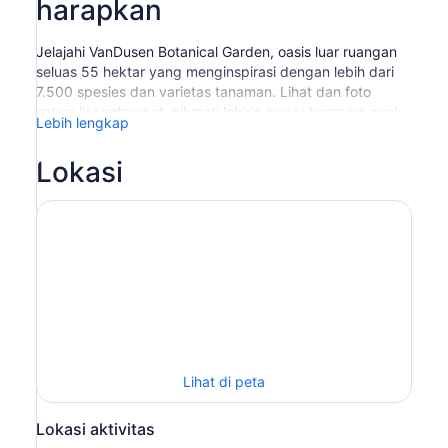
harapkan
Jelajahi VanDusen Botanical Garden, oasis luar ruangan
seluas 55 hektar yang menginspirasi dengan lebih dari
7.500 spesies dan varietas tanaman. Lihat dan foto
satwa liar setempat, nikmati labirin pagar bersama anak-
Lebih lengkap
anak dan bersantailah di lingkungan yang tenang yang
terletak di jantung kota Vancouver. Bawalah piknik atau
Lokasi
bersantaplah di teras Shaughnessy Restaurant atau
Truffles Café. Jangan lupa untuk mengunjungi pusat
pengunjung yang telah memenangkan penghargaan dan
melihat-lihat toko suvenir.
HANYA BERLAKU UNTUK TIKET MASUK REGULER.
TIDAK BERLAKU UNTUK ACARA KHUSUS KECUALI
DINYATAKAN LAIN.
Lihat di peta
Lokasi aktivitas