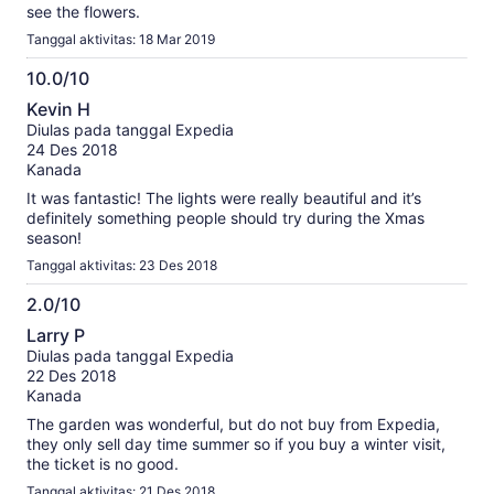
see the flowers.
Tanggal aktivitas: 18 Mar 2019
10.0/10
10.0
Kevin H
dari
Diulas pada tanggal Expedia
10
24 Des 2018
Kanada
It was fantastic! The lights were really beautiful and it’s
definitely something people should try during the Xmas
season!
Tanggal aktivitas: 23 Des 2018
2.0/10
2.0
Larry P
dari
Diulas pada tanggal Expedia
10
22 Des 2018
Kanada
The garden was wonderful, but do not buy from Expedia,
they only sell day time summer so if you buy a winter visit,
the ticket is no good.
Tanggal aktivitas: 21 Des 2018