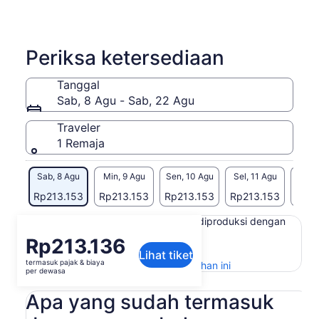
Periksa ketersediaan
Tanggal
Sab, 8 Agu - Sab, 22 Agu
Traveler
1 Remaja
Sab, 8 Agu
Min, 9 Agu
Sen, 10 Agu
Sel, 11 Agu
Rab, 
Rp213.153
Rp213.153
Rp213.153
Rp213.153
Rp21
Konten di halaman ini mungkin diproduksi dengan
terjemahan mesin
Harga
Rp213.136
Lihat teks asli (Bahasa Inggris)
Lihat tiket
Rp213.136
termasuk pajak & biaya
Buka
Berikan masukan untuk terjemahan ini
per
per dewasa
di
dewasa
tab
Apa yang sudah termasuk
baru