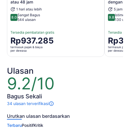
atau 48 jam
dengan Fot
1 hari atau lebih
5 jam
Sangat Bagus
Istimewa
8.0
9.8
8.0 dari 10
9.8 dari 10
544 ulasan
130 ulas
Tersedia pembatalan gratis
Tersedia pemb
Harga
Rp937.285
Harga
Rp3.
Rp937.285
Rp3.302.
termasuk pajak & biaya
termasuk pajak 
per
per
per dewasa
per dewasa
dewasa
dewasa
Ulasan
9.2/10
9.2
dari
10
Bagus Sekali
34 ulasan terverifikasi
34
ulasan
Urutkan ulasan berdasarkan
untuk
aktivitas
Terbaru
Positif
Kritik
ini.