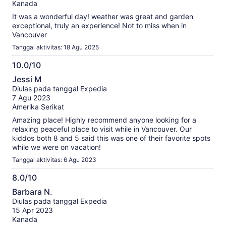
Kanada
It was a wonderful day! weather was great and garden
exceptional, truly an experience! Not to miss when in
Vancouver
Tanggal aktivitas: 18 Agu 2025
10.0/10
10.0
Jessi M
dari
Diulas pada tanggal Expedia
10
7 Agu 2023
Amerika Serikat
Amazing place! Highly recommend anyone looking for a
relaxing peaceful place to visit while in Vancouver. Our
kiddos both 8 and 5 said this was one of their favorite spots
while we were on vacation!
Tanggal aktivitas: 6 Agu 2023
8.0/10
8.0
Barbara N.
dari
Diulas pada tanggal Expedia
10
15 Apr 2023
Kanada