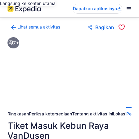
Langsung ke konten utama
Dapatkan aplikasinya
Lihat semua aktivitas
Bagikan
Kembali
ke
7+
halaman
hasil
aktivitas
Ringkasan
Periksa ketersediaan
Tentang aktivitas ini
Lokasi
Perta
Tiket Masuk Kebun Raya
VanDusen