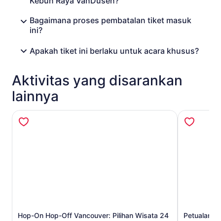
Kebun Raya VanDusen?
Bagaimana proses pembatalan tiket masuk
ini?
Apakah tiket ini berlaku untuk acara khusus?
Aktivitas yang disarankan
lainnya
Hop-On Hop-Off Vancouver: Pilihan Wisata 24
Petualanga
Buka di tab baru