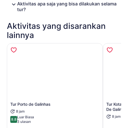
Aktivitas apa saja yang bisa dilakukan selama
tur?
Aktivitas yang disarankan
lainnya
Buka di tab baru
Tur Porto de Galinhas
Tur Kota Ol
De Galinha
8 jam
8 jam
Luar Biasa
8.8
8.8 dari 10
3 ulasan