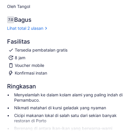
Oleh Tangol
Bagus
7.0
7.0 dari 10
Lihat total 2 ulasan
Fasilitas
Tersedia pembatalan gratis
8 jam
Voucher mobile
Konfirmasi instan
Ringkasan
Menyelamlah ke dalam kolam alami yang paling indah di
Pernambuco.
Nikmati matahari di kursi geladak yang nyaman
Cicipi makanan lokal di salah satu dari sekian banyak
restoran di Porto
Berenang di antara ikan-ikan yang berwarna-warni