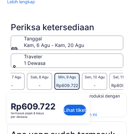
Lebih lengkap
Periksa ketersediaan
Tanggal
Kam, 6 Agu - Kam, 20 Agu
Traveler
1 Dewasa
Jum, 7 Agu
Sab, 8 Agu
Min, 9 Agu
Sen, 10 Agu
Sel, 11 Agu
-
-
Rp609.722
-
Rp609.722
Konten di halaman ini mungkin diproduksi dengan
terjemahan mesin
Harga
Rp609.722
Lihat teks asli (Bahasa Inggris)
Lihat tiket
Rp609.722
termasuk pajak & biaya
Buka
Berikan masukan untuk terjemahan ini
per
per dewasa
di
dewasa
tab
baru