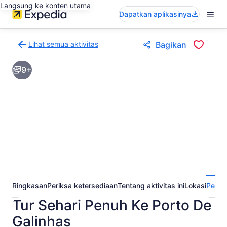
Langsung ke konten utama
Dapatkan aplikasinya
Lihat semua aktivitas
Bagikan
Kembali
ke
9+
halaman
hasil
aktivitas
Ringkasan
Periksa ketersediaan
Tentang aktivitas ini
Lokasi
Perta
Tur Sehari Penuh Ke Porto De
Galinhas