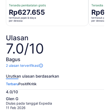
Tersedia pembatalan gratis
Tersedia pemb
Harga
Rp627.655
Harga
Rp60
Rp627.655
Rp609.72
termasuk pajak & biaya
termasuk pajak 
per
per
per dewasa
per dewasa
dewasa
dewasa
Ulasan
7.0/10
7.0
dari
10
Bagus
2 ulasan terverifikasi
2
ulasan
Urutkan ulasan berdasarkan
untuk
aktivitas
Terbaru
Positif
Kritik
ini.
Informasi
4.0/10
lebih
4.0
lanjut
Glen G
dari
tentang
Diulas pada tanggal Expedia
10
ulasan
11 Feb 2026