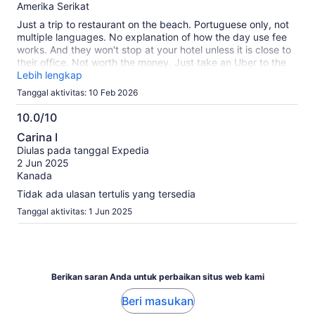
terverifikasi
Amerika Serikat
kami
Just a trip to restaurant on the beach. Portuguese only, not
multiple languages. No explanation of how the day use fee
works. And they won't stop at your hotel unless it is close to
their office. Not worth the money. Just take an Uber to the
closest beach.
Lebih lengkap
Tanggal aktivitas: 10 Feb 2026
10.0/10
10.0
Carina I
dari
Diulas pada tanggal Expedia
10
2 Jun 2025
Kanada
Tidak ada ulasan tertulis yang tersedia
Tanggal aktivitas: 1 Jun 2025
Berikan saran Anda untuk perbaikan situs web kami
Beri masukan