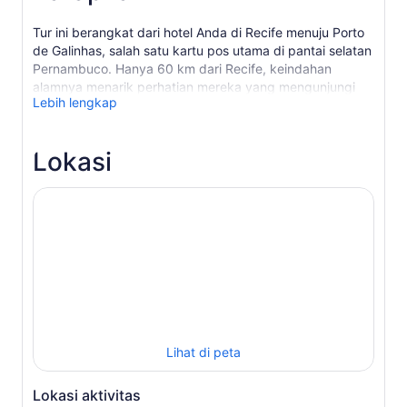
Tur ini berangkat dari hotel Anda di Recife menuju Porto
de Galinhas, salah satu kartu pos utama di pantai selatan
Pernambuco. Hanya 60 km dari Recife, keindahan
alamnya menarik perhatian mereka yang mengunjungi
Lebih lengkap
Porto de Galinhas, menyatukan lanskap pohon kelapa
yang menarik dengan lautan biru dengan air yang
hangat.
Lokasi
Nikmati semua ketenangan dan keindahan alam di sini,
yang merupakan salah satu desa nelayan paling
tradisional. Dan semuanya bisa dilakukan di sini:
berbelanja di toko-toko suvenir, berenang di kolam
renang alami, ditemani ikan-ikan berwarna-warni,
berjemur di kursi malas, menikmati hidangan lezat dan
minuman khas daerah ini.
Lihat di peta
Lokasi aktivitas