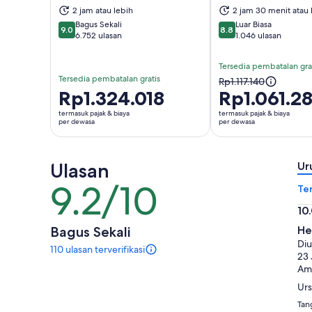
Buka di tab baru
Buka
2 jam atau lebih
2 jam 30 menit atau 
Bagus Sekali
Luar Biasa
9.0
8.8
9.0 dari 10
8.8 dari 10
6.752 ulasan
1.046 ulasan
Tersedia pembatalan gra
Tersedia pembatalan gratis
Harga
Rp1.117.140
Harga
Rp1.324.018
Rp1.061.2
sebelumnya
Rp1.324.018
adalah
termasuk pajak & biaya
termasuk pajak & biaya
per
per dewasa
per dewasa
Rp1.117.140
dewasa
dan
harga
Ulasan
Ur
saat
9.2/10
ini
9.2
Te
adalah
dari
10
Rp1.061.283
10
10.
per
Bagus Sekali
He
dar
dewasa
Diu
110 ulasan terverifikasi
10
110
23 
ulasan
Ame
untuk
Urs
aktivitas
ini.
Tang