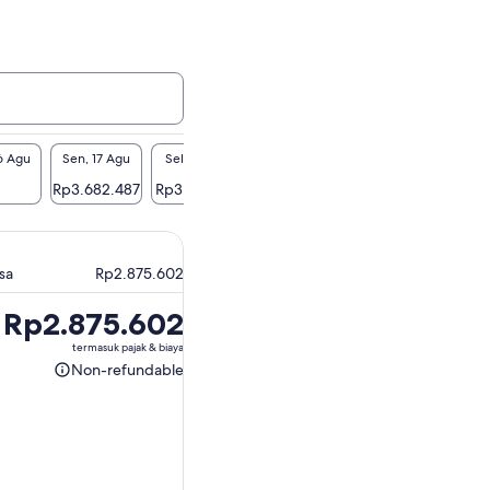
6 Agu
Sen, 17 Agu
Sel, 18 Agu
Rab, 19 Agu
Kam, 20 Agu
Ju
Rp3.682.487
Rp3.247.948
Rp2.875.690
-
Rp2
sa
Rp2.875.602
Harga
Rp2.875.602
Rp2.875.602
termasuk pajak & biaya
Non-refundable
Non-
refundable