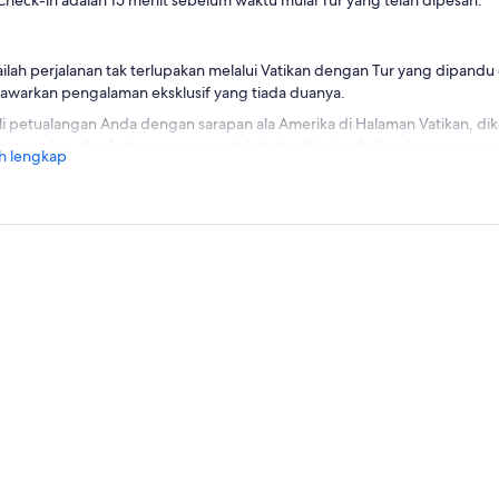
Check-in adalah 15 menit sebelum waktu mulai Tur yang telah dipesan.
ilah perjalanan tak terlupakan melalui Vatikan dengan Tur yang dipandu 
warkan pengalaman eksklusif yang tiada duanya.
i petualangan Anda dengan sarapan ala Amerika di Halaman Vatikan, di
 memukau dan ketenangan yang tak tertandingi, sebelum kerumunan 
h lengkap
abunglah dengan pemandu kami yang berpengetahuan luas untuk penje
um Vatikan, yang dipilih dengan cermat untuk menampilkan koleksi seni
 telah berusia berabad-abad.
njutnya, masuklah ke Kapel Sistina yang sakral, tempat suci pribadi Pau
elangelo, serta hanyutkan diri Anda di salah satu landmark paling ikonis 
kan selamat tinggal pada antrean panjang saat pemandu Anda membawa
us, salah satu pilar Gereja Katolik. Setelah Tur, berlama-lama di basilika 
ngkah keluar untuk mengagumi ilusi optik Bernini yang cerdik dan fasa
us. Hanyutkan diri Anda dalam keindahan dan sejarah Vatikan yang bel