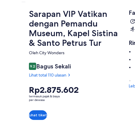
Sarapan VIP Vatikan
Fa
dengan Pemandu
Museum, Kapel Sistina
& Santo Petrus Tur
Ri
Oleh City Wonders
Bagus Sekali
9.2
9.2 dari 10
Lihat total 110 ulasan
Leb
Harga
Rp2.875.602
Rp2.875.602
termasuk pajak & biaya
per
per dewasa
dewasa
Lihat tiket