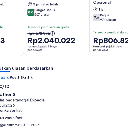
 di tab baru
Buka di tab baru
Bu
Opsional
lebih
3 jam atau lebih
1 jam
Sangat Bagus
8.0
8.0 dari 10
567 ulasan
Bagus
7.6
7.6 dari 10
974 ulasan
tis
Tersedia pembatalan gratis
Tersedia pembatalan g
Harga
Rp3.578.986
83
Rp2.040.022
Harga
Rp806.8
sebelumnya
Rp806.823
adalah
termasuk pajak & biaya
termasuk pajak & biaya
per
per dewasa
per dewasa
Rp3.578.986
dewasa
dan
harga
utkan ulasan berdasarkan
saat
ini
rbaru
Positif
Kritik
adalah
.0/10
Rp2.040.022
0
per
ather S
i
dewasa
las pada tanggal Expedia
Jul 2026
rika Serikat
us was a fant
gal aktivitas: 20 Jul 2026