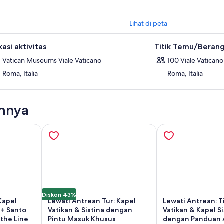
Lihat di peta
asi aktivitas
Titik Temu/Beran
Vatican Museums Viale Vaticano
100 Viale Vaticano
Roma, Italia
Roma, Italia
innya
Diskon 43%
Kapel
Lewati Antrean Tur: Kapel
Lewati Antrean: T
 + Santo
Vatikan & Sistina dengan
Vatikan & Kapel Si
 the Line
Pintu Masuk Khusus
dengan Panduan 