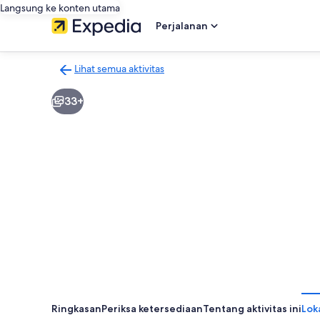
Langsung ke konten utama
Perjalanan
Lihat semua aktivitas
Kembali
ke
33+
halaman
hasil
aktivitas
Ringkasan
Periksa ketersediaan
Tentang aktivitas ini
Lok