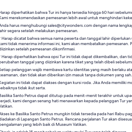
Harap diperhatikan bahwa Tur ini hanya tersedia hingga 60 hari sebelumny
Kami merekomendasikan pemesanan lebih awal untuk menghindari kek
Anda harus menghubungi sales@citywonders.com dengan nama lengk
lahir segera setelah melakukan pemesanan.
* Harap dicatat bahwa semua nama peserta dan tanggal lahir diperlukan 
kami tidak menerima informasi ini, kami akan membatalkan pemesanan. 
diizinkan setelah pemesanan dikonfirmasi.
* Harap diperhatikan bahwa opsi Tur ini tidak dapat dikembalikan, dan t
perubahan tanggal yang diizinkan karena tiket yang telah dibeli sebelum
Setiap pelanggan wajib membawa kartu identitas yang masih berlaku at
keamanan, dan tidak akan diberikan izin masuk tanpa dokumen yang sah
Kegiatan ini tidak dapat diakses dengan kursi roda. Jika Anda memiliki mo
sebaiknya tidak ikut serta.
Basilika Santo Petrus dapat ditutup pada menit-menit terakhir untuk upac
terjadi, kami dengan senang hati menawarkan kepada pelanggan Tur y
Vatikan.
Akses ke Basilika Santo Petrus mungkin tidak tersedia pada hari Rabu p
diadakan di Lapangan Santo Petrus. Rencana perjalanan Tur akan dises
pengalaman yang lebih baik di Museum Vatikan.