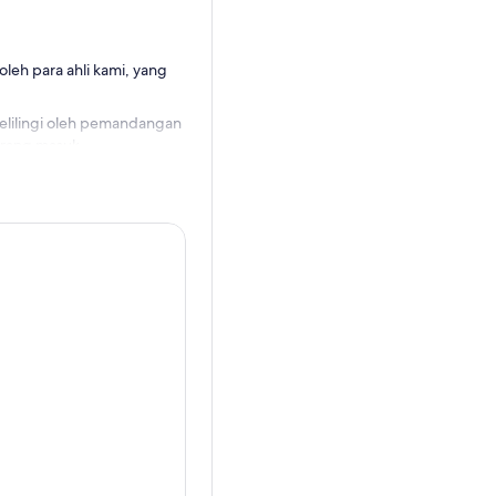
oleh para ahli kami, yang
kelilingi oleh pemandangan
orang masuk.
lajahan kelompok kecil di
 dan keajaiban arkeologi
s, dan kagumi mahakarya
di dunia.
 Anda ke Basilika Santo
di waktu luang Anda atau
d surgawi Lapangan Santo
um pernah ada sebelumnya.