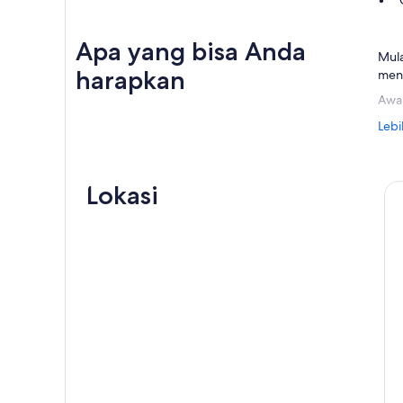
Apa yang bisa Anda
Mula
harapkan
mena
Awal
yang
Lebi
Berg
Muse
yang
Lokasi
Sela
Mich
Ucap
Petr
mela
Petr