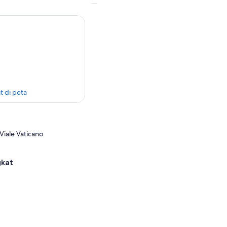
t di peta
iale Vaticano
gkat