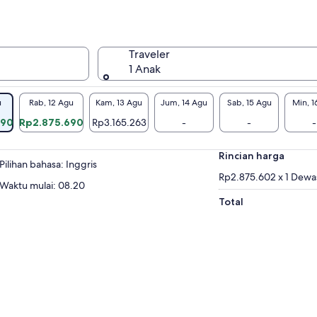
Traveler
1 Anak
u
Rab, 12 Agu
Kam, 13 Agu
Jum, 14 Agu
Sab, 15 Agu
Min, 1
690
Rp2.875.690
Rp3.165.263
-
-
-
Rincian harga
Pilihan bahasa: Inggris
Rp2.875.602 x 1 Dewa
Waktu mulai: 08.20
Total