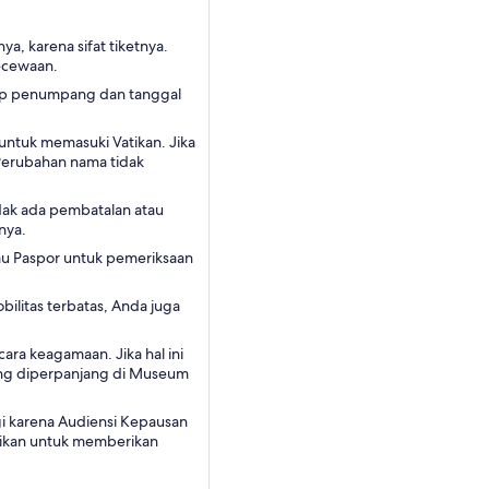
a, karena sifat tiketnya.
ecewaan.
ap penumpang dan tanggal
untuk memasuki Vatikan. Jika
Perubahan nama tidak
idak ada pembatalan atau
nya.
au Paspor untuk pemeriksaan
.
bilitas terbatas, Anda juga
ara keagamaan. Jika hal ini
ang diperpanjang di Museum
agi karena Audiensi Kepausan
uaikan untuk memberikan