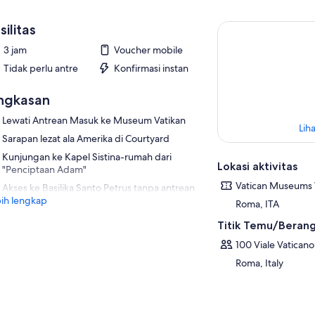
silitas
3 jam
Voucher mobile
Tidak perlu antre
Konfirmasi instan
ngkasan
Lewati Antrean Masuk ke Museum Vatikan
Liha
Sarapan lezat ala Amerika di Courtyard
Kunjungan ke Kapel Sistina-rumah dari
Lokasi aktivitas
"Penciptaan Adam"
Vatican Museums V
Akses ke Basilika Santo Petrus tanpa antrean
ih lengkap
Roma, ITA
Titik Temu/Beran
100 Viale Vaticano
Roma, Italy