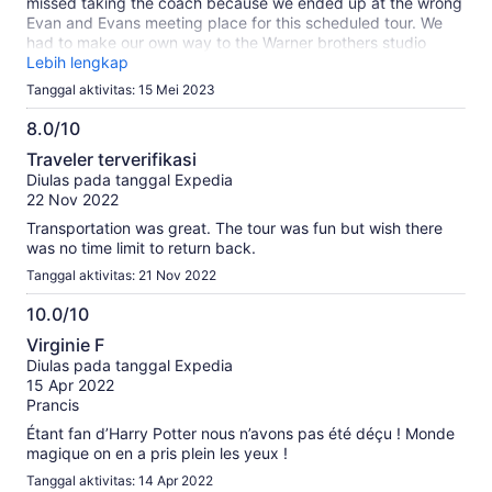
missed taking the coach because we ended up at the wrong
Evan and Evans meeting place for this scheduled tour. We
had to make our own way to the Warner brothers studio
using London transportation The meeting place provided in
Lebih lengkap
the itinerary on the Expedia website was for the evan and
Tanggal aktivitas: 15 Mei 2023
Evans office on 258 Vauxhall bridge rd apparently we had to
meet at russell square. The Rep at the Evan and Evans office
8.0/10
mentioned this also happened to other tourists who also
8.0
Traveler terverifikasi
booked this tour through Expedia. As we had to make our
dari
Diulas pada tanggal Expedia
own way to the warners bros studio, we started the tour late
10
22 Nov 2022
and ended up finishing the tour later than expected and did
not meet up on time to pick up the coach back to Russell
Transportation was great. The tour was fun but wish there
square. Due to this inconvenience we would like to get a full
was no time limit to return back.
refund for this tour we booked with Expedia. Thanks John
Tanggal aktivitas: 21 Nov 2022
Moret
10.0/10
10.0
Virginie F
dari
Diulas pada tanggal Expedia
10
15 Apr 2022
Prancis
Étant fan d’Harry Potter nous n’avons pas été déçu ! Monde
magique on en a pris plein les yeux !
Tanggal aktivitas: 14 Apr 2022