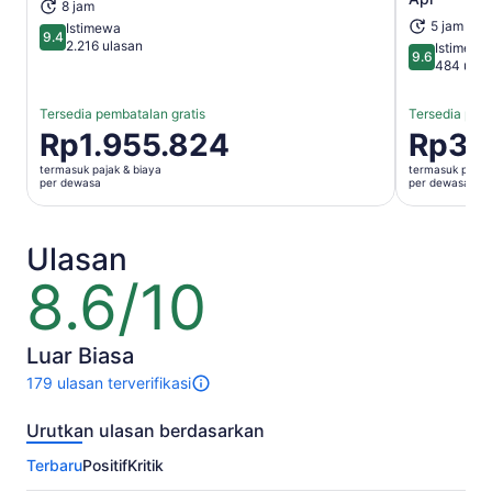
8 jam
5 jam
Istimewa
9.4
9.4 dari 10
2.216 ulasan
Istimewa
9.6
9.6 dari 10
484 ulas
Tersedia pembatalan gratis
Tersedia pemb
Harga
Rp1.955.824
Harga
Rp3.
Rp1.955.824
Rp3.380.
termasuk pajak & biaya
termasuk pajak 
per
per
per dewasa
per dewasa
dewasa
dewasa
Ulasan
8.6/10
8.6
dari
10
Luar Biasa
179 ulasan terverifikasi
179
ulasan
Urutkan ulasan berdasarkan
untuk
aktivitas
Terbaru
Positif
Kritik
ini.
Informasi