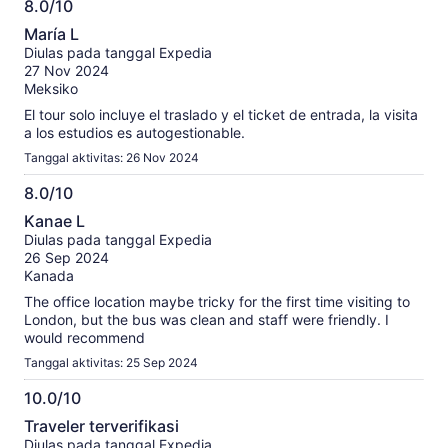
8.0/10
8.0
María L
dari
Diulas pada tanggal Expedia
10
27 Nov 2024
Meksiko
El tour solo incluye el traslado y el ticket de entrada, la visita
a los estudios es autogestionable.
Tanggal aktivitas: 26 Nov 2024
8.0/10
8.0
Kanae L
dari
Diulas pada tanggal Expedia
10
26 Sep 2024
Kanada
The office location maybe tricky for the first time visiting to
London, but the bus was clean and staff were friendly. I
would recommend
Tanggal aktivitas: 25 Sep 2024
10.0/10
10.0
Traveler terverifikasi
dari
Diulas pada tanggal Expedia