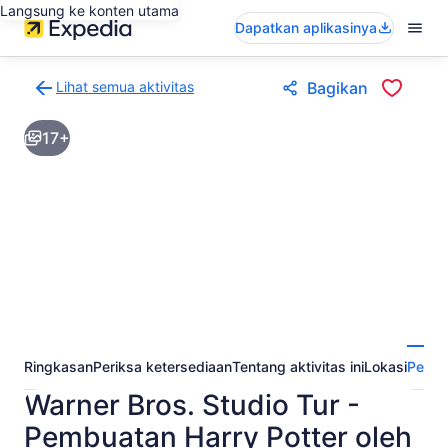
Langsung ke konten utama
Dapatkan aplikasinya
Lihat semua aktivitas
Bagikan
Kembali
ke
17+
halaman
hasil
aktivitas
Ringkasan
Periksa ketersediaan
Tentang aktivitas ini
Lokasi
Perta
Warner Bros. Studio Tur -
Pembuatan Harry Potter oleh