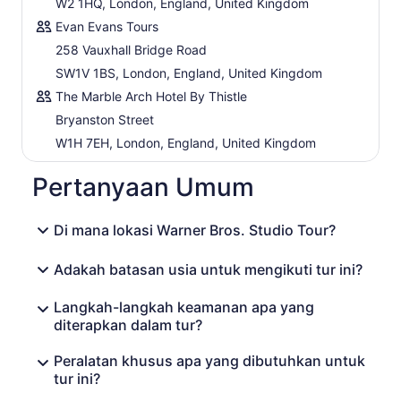
W2 1HQ, London, England, United Kingdom
Warner Bros. Studio Tour London.
Evan Evans Tours
Mulai dari properti asli, seperti Golden Snitch, hingga set
258 Vauxhall Bridge Road
otentik, seperti Hogwarts Express, ikuti petualangan
SW1V 1BS, London, England, United Kingdom
ajaib melintasi Studio Tur dan nikmati kembali momen-
momen ikonik dari film pertama. Keajaiban itu langsung
The Marble Arch Hotel By Thistle
terasa begitu Anda memasuki set Aula Besar yang
Bryanston Street
otentik. Jelajahi Bendera-bendera asrama Gryffindor dan
W1H 7EH, London, England, United Kingdom
segerombolan topi yang melayang-layang tergantung di
langit-langit di atas meja-meja panjang, merayakan
Pertanyaan Umum
momen ketika Gryffindor memenangkan Piala Asrama
selama Perayaan Akhir Semester siswa kelas satu.
Di mana lokasi Warner Bros. Studio Tour?
Adakah batasan usia untuk mengikuti tur ini?
Langkah-langkah keamanan apa yang
diterapkan dalam tur?
Peralatan khusus apa yang dibutuhkan untuk
tur ini?