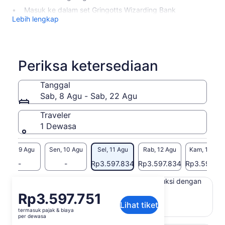
Masuk ke dalam set Gringotts Wizarding Bank
Lebih lengkap
Periksa ketersediaan
Tanggal
Sab, 8 Agu - Sab, 22 Agu
Traveler
1 Dewasa
Min, 9 Agu
Sen, 10 Agu
Sel, 11 Agu
Rab, 12 Agu
Kam, 13 Agu
-
-
Rp3.597.834
Rp3.597.834
Rp3.597.83
Konten di halaman ini mungkin diproduksi dengan
terjemahan mesin
Harga
Rp3.597.751
Lihat teks asli (Bahasa Inggris)
Lihat tiket
Rp3.597.751
termasuk pajak & biaya
Buka
Berikan masukan untuk terjemahan ini
per
per dewasa
di