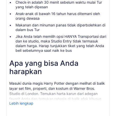
Check-in adalah 30 menit sebelum waktu mulai Tur
yang telah dipesan
Anak-anak di bawah 16 tahun harus ditemani oleh
orang dewasa
Makanan dan minuman panas tidak diperbolehkan di
dalam bus Tur
Jika Anda telah memilih opsi HANYA Transportasi dari
dan ke studio, maka Studio Entry tidak termasuk
dalam harga. Harap tunjukkan tiket yang telah Anda
beli sebelumnya saat naik ke bus
Apa yang bisa Anda
harapkan
Masuki dunia magis Harry Potter dengan melihat di balik
layar set film, properti, dan kostum di Warner Bros.
Studio di London. Temukan harta karun dari adegan
favorit Anda dan temukan rahasia di balik efek khusus
Lebih lengkap
sinema yang memukau serta beragam set, kostum, dan
alat peraga yang indah dalam kunjungan selama 4 jam
ini.