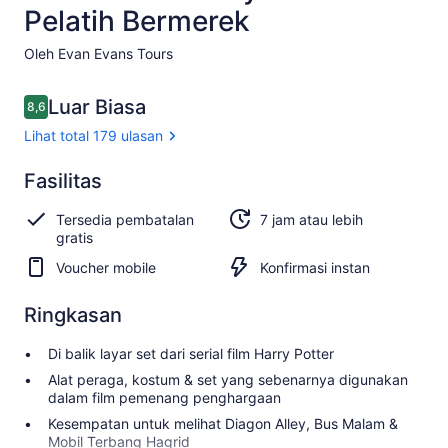
Pelatih Bermerek
Oleh Evan Evans Tours
Ulasan
Luar Biasa
8,6
8,6 dari 10
Lihat total 179 ulasan
Luar
Fasilitas
8.6
8.6 dari 10
Biasa
Tersedia pembatalan
7 jam atau lebih
Lihat
gratis
total
Voucher mobile
Konfirmasi instan
179
ulasan
Ringkasan
Di balik layar set dari serial film Harry Potter
Alat peraga, kostum & set yang sebenarnya digunakan
dalam film pemenang penghargaan
Kesempatan untuk melihat Diagon Alley, Bus Malam &
Mobil Terbang Hagrid