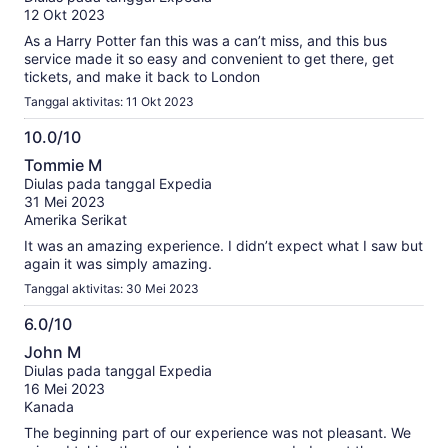
10
12 Okt 2023
As a Harry Potter fan this was a can’t miss, and this bus
service made it so easy and convenient to get there, get
tickets, and make it back to London
Tanggal aktivitas: 11 Okt 2023
10.0/10
10.0
Tommie M
dari
Diulas pada tanggal Expedia
10
31 Mei 2023
Amerika Serikat
It was an amazing experience. I didn’t expect what I saw but
again it was simply amazing.
Tanggal aktivitas: 30 Mei 2023
6.0/10
6.0
John M
dari
Diulas pada tanggal Expedia
10
16 Mei 2023
Kanada
The beginning part of our experience was not pleasant. We