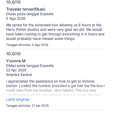
10.0/10
lebih
10.0
lanjut
Traveler terverifikasi
dari
tentang
Diulas pada tanggal Expedia
10
ulasan
5 Agu 2026
terverifikasi
We opted for the extended tour allowing us 6 hours at the
kami
Harry Potter studios and were very glad we did. We would
have been rushing to get through everything in 4 hours and
would probably have missed some things.
Tanggal aktivitas: 4 Agu 2026
10.0/10
10.0
Yvonne M
dari
Diulas pada tanggal Expedia
10
22 Apr 2025
Amerika Serikat
I appreciated the assistance on how to get to Victoria
station. I called the number provided a gal told me the bus I
could take from my location. Very helpful. The bus was
comfortable and had usb charges which is great. We had
enough time to go through the studio in 4 hours but if you
Lebih lengkap
want to really read and listen to everything you need more
Tanggal aktivitas: 21 Apr 2025
time. The bus left on time. I appreciated returning safe back
home☺️