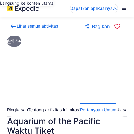
Langsung ke konten utama
Dapatkan aplikasinya
Lihat semua aktivitas
Bagikan
Kembali
ke
14+
halaman
hasil
aktivitas
Ringkasan
Tentang aktivitas ini
Lokasi
Pertanyaan Umum
Ulasan
Aquarium of the Pacific
Waktu Tiket