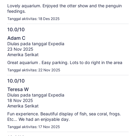
Lovely aquarium. Enjoyed the otter show and the penguin
feedings.
Tanggal aktivitas: 18 Des 2025
10.0/10
10.0
Adam C
dari
Diulas pada tanggal Expedia
10
23 Nov 2025
Amerika Serikat
Great aquarium . Easy parking. Lots to do right in the area
Tanggal aktivitas: 22 Nov 2025
10.0/10
10.0
Teresa W
dari
Diulas pada tanggal Expedia
10
18 Nov 2025
Amerika Serikat
Fun experience. Beautiful display of fish, sea coral, frogs.
Etc… We had an enjoyable day.
Tanggal aktivitas: 17 Nov 2025