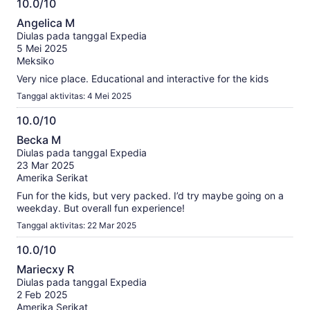
10.0/10
10.0
Angelica M
dari
Diulas pada tanggal Expedia
10
5 Mei 2025
Meksiko
Very nice place. Educational and interactive for the kids
Tanggal aktivitas: 4 Mei 2025
10.0/10
10.0
Becka M
dari
Diulas pada tanggal Expedia
10
23 Mar 2025
Amerika Serikat
Fun for the kids, but very packed. I’d try maybe going on a
weekday. But overall fun experience!
Tanggal aktivitas: 22 Mar 2025
10.0/10
10.0
Mariecxy R
dari
Diulas pada tanggal Expedia
10
2 Feb 2025
Amerika Serikat