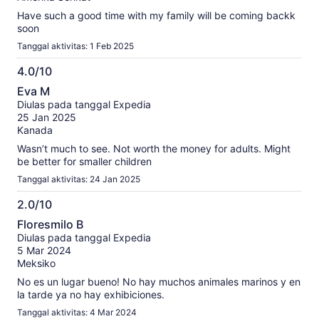
Have such a good time with my family will be coming backk
soon
Tanggal aktivitas: 1 Feb 2025
4.0/10
4.0
Eva M
dari
Diulas pada tanggal Expedia
10
25 Jan 2025
Kanada
Wasn’t much to see. Not worth the money for adults. Might
be better for smaller children
Tanggal aktivitas: 24 Jan 2025
2.0/10
2.0
Floresmilo B
dari
Diulas pada tanggal Expedia
10
5 Mar 2024
Meksiko
No es un lugar bueno! No hay muchos animales marinos y en
la tarde ya no hay exhibiciones.
Tanggal aktivitas: 4 Mar 2024