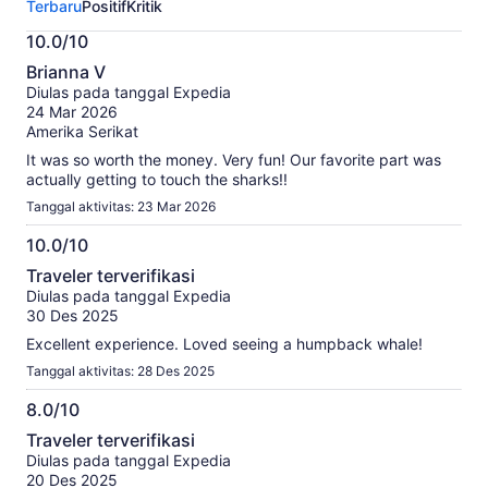
Terbaru
Positif
Kritik
ini.
Informasi
10.0/10
lebih
10.0
lanjut
Brianna V
dari
tentang
Diulas pada tanggal Expedia
10
ulasan
24 Mar 2026
terverifikasi
Amerika Serikat
kami
It was so worth the money. Very fun! Our favorite part was
actually getting to touch the sharks!!
Tanggal aktivitas: 23 Mar 2026
10.0/10
10.0
Traveler terverifikasi
dari
Diulas pada tanggal Expedia
10
30 Des 2025
Excellent experience. Loved seeing a humpback whale!
Tanggal aktivitas: 28 Des 2025
8.0/10
8.0
Traveler terverifikasi
dari
Diulas pada tanggal Expedia
10
20 Des 2025