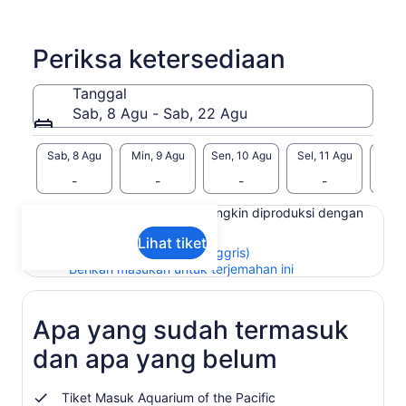
Periksa ketersediaan
Tanggal
Sab, 8 Agu - Sab, 22 Agu
Sab, 8 Agu
Min, 9 Agu
Sen, 10 Agu
Sel, 11 Agu
Rab, 
-
-
-
-
Konten di halaman ini mungkin diproduksi dengan
terjemahan mesin
Lihat tiket
Lihat teks asli (Bahasa Inggris)
Buka
Berikan masukan untuk terjemahan ini
di
tab
baru
Apa yang sudah termasuk
dan apa yang belum
Tiket Masuk Aquarium of the Pacific