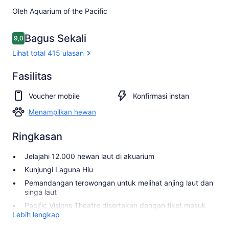
Oleh Aquarium of the Pacific
Ulasan
Bagus Sekali
9,0
9,0 dari 10
Lihat total 415 ulasan
Bagus
Fasilitas
9.0
9.0 dari 10
Sekali
Voucher mobile
Konfirmasi instan
Lihat
total
Menampilkan hewan
415
ulasan
Ringkasan
Jelajahi 12.000 hewan laut di akuarium
Kunjungi Laguna Hiu
Pemandangan terowongan untuk melihat anjing laut dan
singa laut
Pacific Visions Theatre disertakan dengan tiket masuk
Lebih lengkap