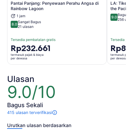
Pantai Panjang: Penyewaan Perahu Angsa di
LA: Tiket 
Buka di tab baru
Rainbow Lagoon
the Pacific
Bagus Se
1 jam
9.0
9.0 dari 10
256 ulas
Sangat Bagus
8.0
8.0 dari 10
21 ulasan
Tersedia pembatalan gratis
Tersedia pemb
Harga
Rp232.661
Harga
Rp89
Rp232.661
Rp893.95
termasuk pajak & biaya
termasuk pajak 
per
per
per dewasa
per dewasa
dewasa
dewasa
Ulasan
9.0/10
9.0
dari
10
Bagus Sekali
415 ulasan terverifikasi
415
ulasan
Urutkan ulasan berdasarkan
untuk
aktivitas