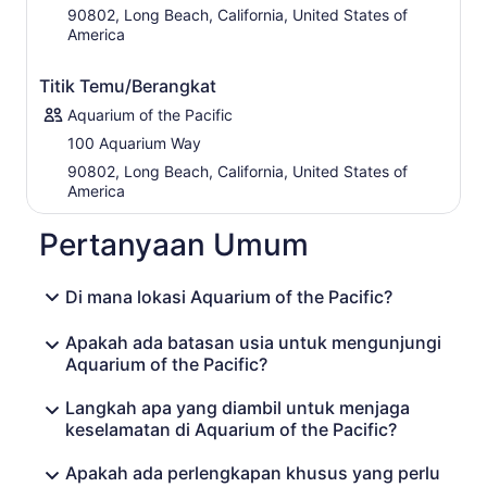
pameran yang mewakili habitat mulai dari pantai,
90802, Long Beach, California, United States of
terumbu karang, laut dalam, dan lainnya. Saksikan
America
pertunjukan semarak spesies bintang laut dari pesisir
California di
Our Living Coastline
kolam sentuh luar
Titik Temu/Berangkat
ruangan Aquarium yang baru. Pengunjung dapat belajar
Aquarium of the Pacific
tentang keragaman spesies bintang laut dan adaptasi
mereka, ancaman yang mereka hadapi, dan bagaimana
100 Aquarium Way
Aquarium membantu pemulihan mereka.
90802, Long Beach, California, United States of
America
Pertanyaan Umum
Di mana lokasi Aquarium of the Pacific?
Apakah ada batasan usia untuk mengunjungi
Aquarium of the Pacific?
Langkah apa yang diambil untuk menjaga
keselamatan di Aquarium of the Pacific?
Apakah ada perlengkapan khusus yang perlu