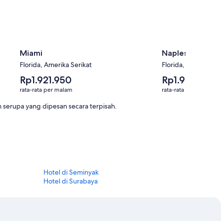
Miami
Naples
Florida, Amerika Serikat
Florida, Amerika Se
Harga
Harga
Rp1.921.950
Rp1.904.459
rata-
rata-
rata-rata per malam
rata-rata per malam
rata
rata
per
per
serupa yang dipesan secara terpisah.
malam
malam
Rp1.921.950
Rp1.904.459
Hotel di Seminyak
Hotel di Surabaya