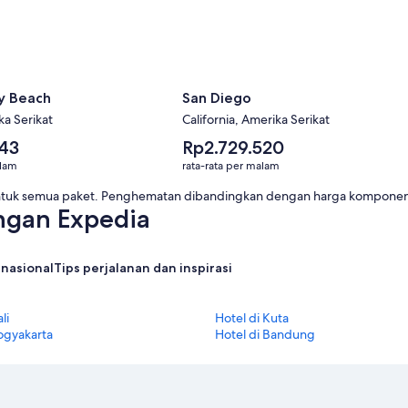
y Beach
San Diego
ka Serikat
California, Amerika Serikat
Harga
743
Rp2.729.520
rata-
alam
rata-rata per malam
rata
per
untuk semua paket. Penghematan dibandingkan dengan harga komponen 
malam
engan Expedia
Rp2.729.520
rnasional
Tips perjalanan dan inspirasi
li
Hotel di Kuta
Yogyakarta
Hotel di Bandung