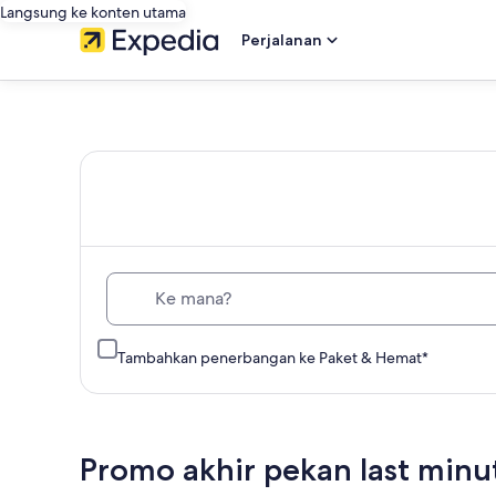
Langsung ke konten utama
Perjalanan
Expedia
Travel:
Cari
Hotel,
Ke mana?
Penerbangan
Tambahkan penerbangan ke Paket & Hemat*
Murah,
Sewa
Promo akhir pekan last minu