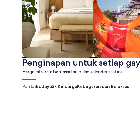
Penginapan untuk setiap gay
Hotel apartemen
Waterpark
Harga rata-rata berdasarkan bulan kalender saat ini
Pantai
Budaya
Ski
Keluarga
Kebugaran dan Relaksasi
Pantai Myrtle
Panama City