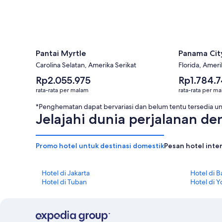
Pantai Myrtle
Panama Cit
Carolina Selatan, Amerika Serikat
Florida, Ameri
Harga
Harga
Rp2.055.975
Rp1.784.
rata-
rata-
rata-rata per malam
rata-rata per m
rata
rata
per
per
*Penghematan dapat bervariasi dan belum tentu tersedia 
malam
malam
Jelajahi dunia perjalanan d
Rp2.055.975
Rp1.784.743
Promo hotel untuk destinasi domestik
Pesan hotel inte
Hotel di Jakarta
Hotel di Ba
Hotel di Tuban
Hotel di 