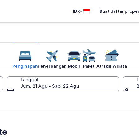
•
IDR
Buat daftar prope
Penginapan
Penerbangan
Mobil
Paket
Atraksi Wisata
Tanggal
T
Jum, 21 Agu - Sab, 22 Agu
2
te