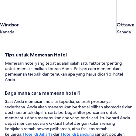
Windsor
Ottawa
Windsor
Ottawa
Kanada
Kanada
Kanada
Kanada
Tips
Tips untuk Memesan Hotel
untuk
Memesan hotel yang tepat adalah salah satu faktor terpenting
Memesan
untuk memaksimalkan liburan Anda. Pelajari cara menemukan
Hotel
pemesanan terbaik dan temukan apa yang harus dicari di hotel
Anda.
Bagaimana cara memesan hotel?
Saat Anda memesan melalui Expedia, seluruh prosesnya
sederhana. Anda akan menemukan berbagai pilihan akomodasi dan
destinasi untuk dipilih, serta berbagai filter pencarian untuk
membantu Anda menemukan apa yang Anda cari. Itu berarti Anda
dapat mencari secara eksklusif hotel dengan kolam renang,
kebijakan ramah hewan peliharaan, atau fasilitas ramah
keluarga.
Hotel di Jakarta
dan
Hotel di Bandung
sangat populer,