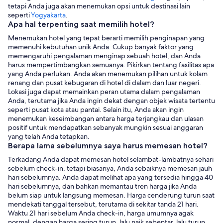
tetapi Anda juga akan menemukan opsi untuk destinasi lain
seperti
Yogyakarta
.
Apa hal terpenting saat memilih hotel?
Menemukan hotel yang tepat berarti memilih penginapan yang
memenuhi kebutuhan unik Anda. Cukup banyak faktor yang
memengaruhi pengalaman menginap sebuah hotel, dan Anda
harus mempertimbangkan semuanya. Pikirkan tentang fasilitas apa
yang Anda perlukan. Anda akan menemukan pilihan untuk kolam
renang dan pusat kebugaran di hotel di dalam dan luar negeri.
Lokasi juga dapat memainkan peran utama dalam pengalaman
Anda, terutama jika Anda ingin dekat dengan objek wisata tertentu
seperti pusat kota atau pantai. Selain itu, Anda akan ingin
menemukan keseimbangan antara harga terjangkau dan ulasan
positif untuk mendapatkan sebanyak mungkin sesuai anggaran
yang telah Anda tetapkan.
Berapa lama sebelumnya saya harus memesan hotel?
Terkadang Anda dapat memesan hotel selambat-lambatnya sehari
sebelum check-in, tetapi biasanya, Anda sebaiknya memesan jauh
hari sebelumnya. Anda dapat melihat apa yang tersedia hingga 40
hari sebelumnya, dan bahkan memantau tren harga jika Anda
belum siap untuk langsung memesan. Harga cenderung turun saat
mendekati tanggal tersebut, terutama di sekitar tanda 21 hari.
Waktu 21 hari sebelum Anda check-in, harga umumnya agak
normal, dengan harga sering turun, lalu naik sebentar, lalu turun