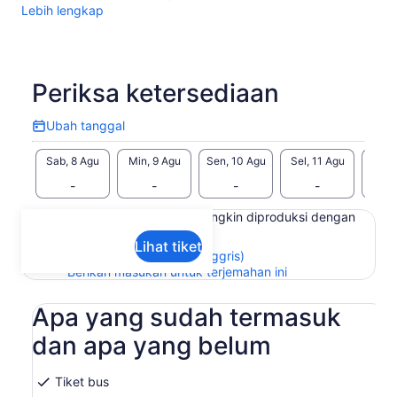
Lebih lengkap
Periksa ketersediaan
Ubah tanggal
Ubah
tanggal
Sab, 8 Agu
Min, 9 Agu
Sen, 10 Agu
Sel, 11 Agu
Rab, 
-
-
-
-
Konten di halaman ini mungkin diproduksi dengan
terjemahan mesin
Lihat tiket
Lihat teks asli (Bahasa Inggris)
Buka
Berikan masukan untuk terjemahan ini
di
tab
Apa yang sudah termasuk
baru
dan apa yang belum
Tiket bus