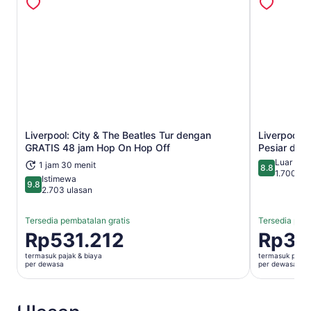
Liverpool: City & The Beatles Tur dengan
Liverpool:
Buka di tab baru
GRATIS 48 jam Hop On Hop Off
Pesiar di 
Luar Bia
1 jam 30 menit
8.8
8.8 dari 10
1.700 ul
Istimewa
9.8
9.8 dari 10
2.703 ulasan
Tersedia pembatalan gratis
Tersedia pemb
Harga
Rp531.212
Harga
Rp33
Rp531.212
Rp338.04
termasuk pajak & biaya
termasuk pajak 
per
per
per dewasa
per dewasa
dewasa
dewasa