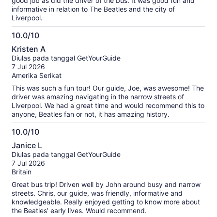
good job as did the driver of the bus. It was good fun and
informative in relation to The Beatles and the city of
Liverpool.
10.0/10
10.0
Kristen A
dari
Diulas pada tanggal GetYourGuide
10
7 Jul 2026
Amerika Serikat
This was such a fun tour! Our guide, Joe, was awesome! The
driver was amazing navigating in the narrow streets of
Liverpool. We had a great time and would recommend this to
anyone, Beatles fan or not, it has amazing history.
10.0/10
10.0
Janice L
dari
Diulas pada tanggal GetYourGuide
10
7 Jul 2026
Britain
Great bus trip! Driven well by John around busy and narrow
streets. Chris, our guide, was friendly, informative and
knowledgeable. Really enjoyed getting to know more about
the Beatles’ early lives. Would recommend.