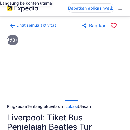
Langsung ke konten utama
Dapatkan aplikasinya
Lihat semua aktivitas
Bagikan
Kembali
ke
3+
halaman
hasil
aktivitas
Ringkasan
Tentang aktivitas ini
Lokasi
Ulasan
Liverpool: Tiket Bus
Penjelajah Beatles Tur