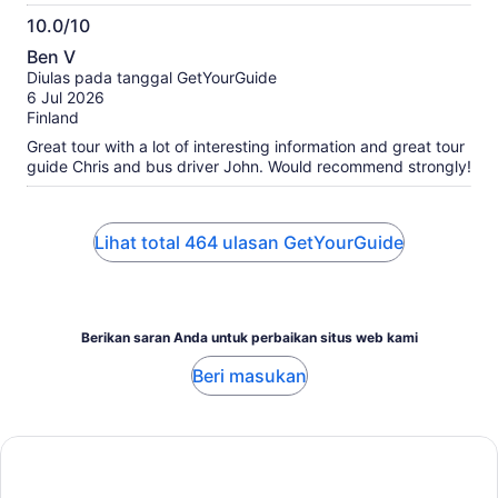
10.0/10
10.0
Ben V
dari
Diulas pada tanggal GetYourGuide
10
6 Jul 2026
Finland
Great tour with a lot of interesting information and great tour
guide Chris and bus driver John. Would recommend strongly!
Lihat total 464 ulasan GetYourGuide
Berikan saran Anda untuk perbaikan situs web kami
Beri masukan