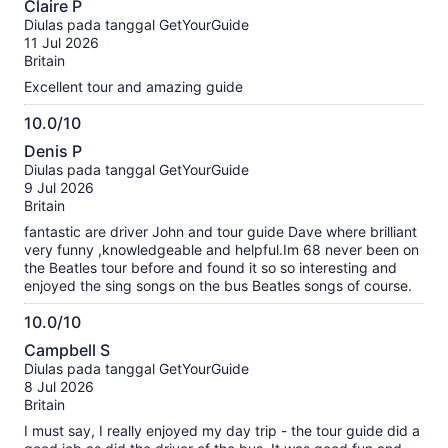
Claire P
dari
Diulas pada tanggal GetYourGuide
10
11 Jul 2026
Britain
Excellent tour and amazing guide
10.0/10
10.0
Denis P
dari
Diulas pada tanggal GetYourGuide
10
9 Jul 2026
Britain
fantastic are driver John and tour guide Dave where brilliant
very funny ,knowledgeable and helpful.Im 68 never been on
the Beatles tour before and found it so so interesting and
enjoyed the sing songs on the bus Beatles songs of course.
10.0/10
10.0
Campbell S
dari
Diulas pada tanggal GetYourGuide
10
8 Jul 2026
Britain
I must say, I really enjoyed my day trip - the tour guide did a