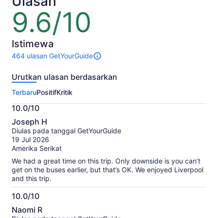
Ulasan
9.6/10
9.6
dari
10
Istimewa
464 ulasan GetYourGuide
464
ulasan
Urutkan ulasan berdasarkan
untuk
aktivitas
Terbaru
Positif
Kritik
ini.
Informasi
10.0/10
lebih
10.0
lanjut
Joseph H
dari
tentang
Diulas pada tanggal GetYourGuide
10
ulasan
19 Jul 2026
terverifikasi
Amerika Serikat
kami
We had a great time on this trip. Only downside is you can’t
get on the buses earlier, but that’s OK. We enjoyed Liverpool
and this trip.
10.0/10
10.0
Naomi R
dari