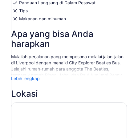
Panduan Langsung di Dalam Pesawat
Tips
Makanan dan minuman
Apa yang bisa Anda
harapkan
Mulailah perjalanan yang mempesona melalui jalan-jalan
di Liverpool dengan menaiki City Explorer Beatles Bus.
Jelajahi rumah-rumah para anggota The Beatles,
termasuk rumah Ringo, John, dan Paul, kunjungi Penny
Lebih lengkap
Lane yang terkenal di seluruh dunia, dan Jelajahi lokasi
syuting serial TV seperti Peaky Blinders yang meraih
Lokasi
berbagai penghargaan.
Mulailah dari Royal Albert Dock. Kunjungi patung-patung
The Beatles di ujung dermaga yang terkenal di seluruh
dunia, singgahlah sejenak di Jalan Mathew yang terkenal
—tempat Anda akan menemukan Cavern Club yang
terkenal di seluruh dunia—lalu jelajahi lingkungan sekitar,
rumah masa kecil, dan sekolah-sekolah mereka untuk
melihat di mana The Beatles tumbuh besar, serta