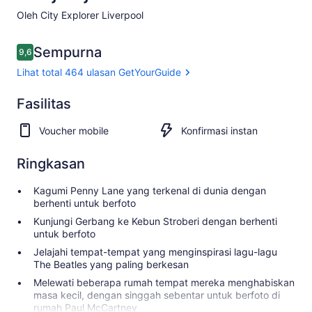
Oleh City Explorer Liverpool
Ulasan
Sempurna
9,6
9,6 dari 10
Lihat total 464 ulasan GetYourGuide
Istimewa
Fasilitas
9.6
9.6 dari 10
Lihat total
Voucher mobile
Konfirmasi instan
464 ulasan
GetYourGuide
Ringkasan
Kagumi Penny Lane yang terkenal di dunia dengan
berhenti untuk berfoto
Kunjungi Gerbang ke Kebun Stroberi dengan berhenti
untuk berfoto
Jelajahi tempat-tempat yang menginspirasi lagu-lagu
The Beatles yang paling berkesan
Melewati beberapa rumah tempat mereka menghabiskan
masa kecil, dengan singgah sebentar untuk berfoto di
rumah Paul McCartney