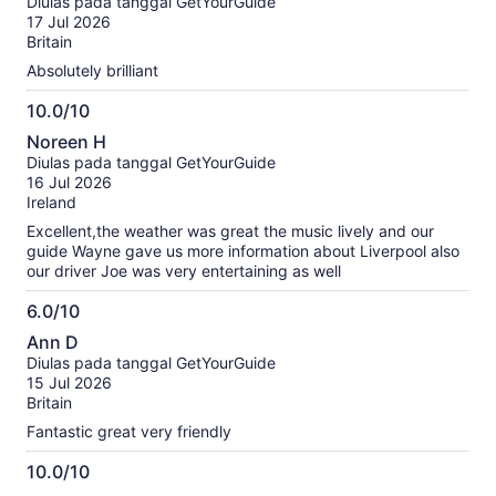
Diulas pada tanggal GetYourGuide
10
17 Jul 2026
Britain
Absolutely brilliant
10.0/10
10.0
Noreen H
dari
Diulas pada tanggal GetYourGuide
10
16 Jul 2026
Ireland
Excellent,the weather was great the music lively and our
guide Wayne gave us more information about Liverpool also
our driver Joe was very entertaining as well
6.0/10
6.0
Ann D
dari
Diulas pada tanggal GetYourGuide
10
15 Jul 2026
Britain
Fantastic great very friendly
10.0/10
10.0