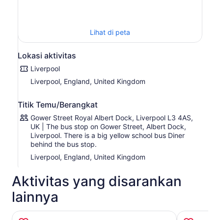
bagaimana karier mereka dipengaruhi, termasuk
kesempatan berfoto
Lanjutkan perayaan warisan musik Liverpool dengan
Lihat di peta
mampir ke Penny Lane dan Strawberry Field untuk
berfoto di sana. Anda bahkan akan mengenali lokasi TV
Lokasi aktivitas
dan film, termasuk Peaky Blinders.
Tur Waktu tempuhnya berkisar antara 90 menit hingga 2
Liverpool
jam, tergantung pada kondisi lalu lintas.
Liverpool, England, United Kingdom
Dengan didampingi pemandu profesional langsung di
kapal yang sangat ahli dalam segala hal tentang
Titik Temu/Berangkat
Liverpool, Anda akan menjelajahi sejarah, kisah-kisah
dramatis, bakat, dan humor yang telah membentuk
Gower Street Royal Albert Dock, Liverpool L3 4AS,
Liverpool menjadi seperti sekarang ini, termasuk musik
UK | The bus stop on Gower Street, Albert Dock,
dari “The Fab Four”
Liverpool. There is a big yellow school bus Diner
behind the bus stop.
Liverpool, England, United Kingdom
Aktivitas yang disarankan
lainnya