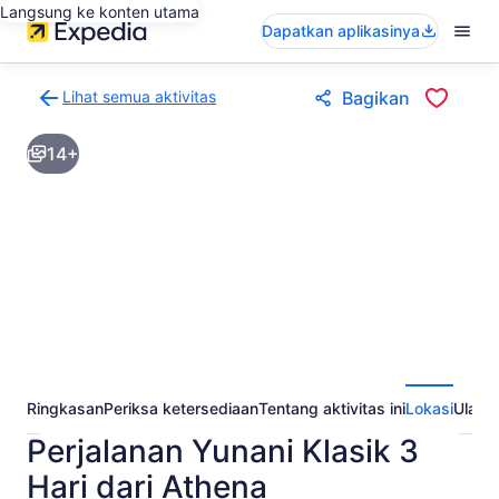
Langsung ke konten utama
Dapatkan aplikasinya
Lihat semua aktivitas
Bagikan
Kembali
ke
14+
halaman
hasil
aktivitas
Ringkasan
Periksa ketersediaan
Tentang aktivitas ini
Lokasi
Ulasa
Perjalanan Yunani Klasik 3
Hari dari Athena