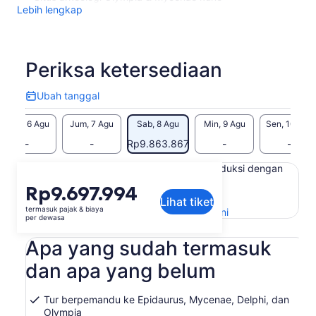
Lebih lengkap
Periksa ketersediaan
Ubah tanggal
Ubah
tanggal
Kam, 6 Agu
Jum, 7 Agu
Sab, 8 Agu
Min, 9 Agu
Sen, 10 Agu
-
-
Rp9.863.867
-
-
Konten di halaman ini mungkin diproduksi dengan
terjemahan mesin
Harga
Rp9.697.994
Lihat teks asli (Bahasa Inggris)
Lihat tiket
Rp9.697.994
termasuk pajak & biaya
Buka
Berikan masukan untuk terjemahan ini
per
per dewasa
di
dewasa
tab
Apa yang sudah termasuk
baru
dan apa yang belum
Tur berpemandu ke Epidaurus, Mycenae, Delphi, dan
Olympia