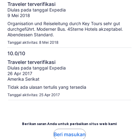
6.0
Traveler terverifikasi
dari
Diulas pada tanggal Expedia
10
9 Mei 2018
Organisation und Reiseleitung durch Key Tours sehr gut
durchgeführt. Moderner Bus. 4Sterne Hotels akzeptabel.
Abendessen Standard.
Tanggal aktivitas: 8 Mei 2018
10.0/10
10.0
Traveler terverifikasi
dari
Diulas pada tanggal Expedia
10
26 Apr 2017
Amerika Serikat
Tidak ada ulasan tertulis yang tersedia
Tanggal aktivitas: 25 Apr 2017
Berikan saran Anda untuk perbaikan situs web kami
Beri masukan