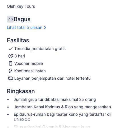
Oleh Key Tours
Bagus
7.6
7.6 dari 10
Lihat total 5 ulasan
Fasilitas
Tersedia pembatalan gratis
3 hari
Voucher mobile
Konfirmasi instan
Layanan penjemputan dari hotel tertentu
Ringkasan
Jumlah grup tur dibatasi maksimal 25 orang
Jembatan Kanal Korintus & Rion yang mengesankan
Epidaurus-rumah bagi teater kuno yang terdaftar di
UNESCO
Situs arkeologi Olympia & Mycenae kuno