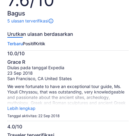
7.6/10
dari
Rp994.666
10
per
Bagus
dewasa
5 ulasan terverifikasi
5
ulasan
Urutkan ulasan berdasarkan
untuk
aktivitas
Terbaru
Positif
Kritik
ini.
Informasi
10.0/10
lebih
10.0
lanjut
Grace R
dari
tentang
Diulas pada tanggal Expedia
10
ulasan
23 Sep 2018
terverifikasi
San Francisco, CA United States
kami
We were fortunate to have an exceptional tour guide, Ms.
Yiouli Chryssou, that was outstanding, very knowledgeable
and passionate about the ancient sites, archeology,
mythology, Greek and Roman sculptures and ancient Greek
life. Her passion and enthusiasm made the trip absolutely
Lebih lengkap
memorable!
Tanggal aktivitas: 22 Sep 2018
4.0/10
4.0
Traveler terverifikasi