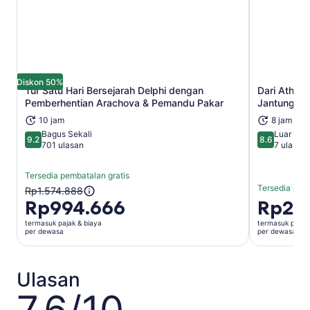
Diskon 50%
Tur Satu Hari Bersejarah Delphi dengan
Dari Athena
Buka di tab baru
Pemberhentian Arachova & Pemandu Pakar
Jantung Yu
10 jam
8 jam
Bagus Sekali
Luar Bia
9.2
8.6
9.2 dari 10
8.6 dari 10
701 ulasan
7 ulasan
Tersedia pembatalan gratis
Tersedia pemb
Harga
Rp1.574.888
Rp994.666
Harga
Rp2.4
sebelumnya
Rp2.486.
adalah
termasuk pajak & biaya
termasuk pajak 
per
Rp1.574.888
per dewasa
per dewasa
dewasa
dan
harga
saat
Ulasan
ini
7.6
adalah