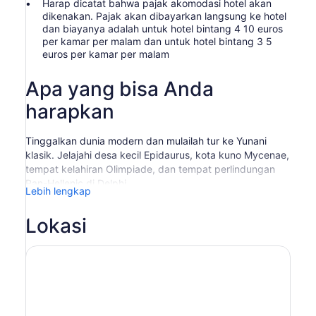
Harap dicatat bahwa pajak akomodasi hotel akan
dikenakan. Pajak akan dibayarkan langsung ke hotel
dan biayanya adalah untuk hotel bintang 4 10 euros
per kamar per malam dan untuk hotel bintang 3 5
euros per kamar per malam
Apa yang bisa Anda
harapkan
Tinggalkan dunia modern dan mulailah tur ke Yunani
klasik. Jelajahi desa kecil Epidaurus, kota kuno Mycenae,
tempat kelahiran Olimpiade, dan tempat perlindungan
Pan-Hellenic di Delphi.
Lebih lengkap
Hari 1: Athena - Epidaurus - Mycenae
Tur sejarah dan
budaya Anda dimulai dengan singgah di Terusan Korintus
Lokasi
sebelum Anda menuju Epidaurus. Desa kecil ini
merupakan rumah bagi teater kuno yang terdaftar di
UNESCO, yang terkenal dengan akustiknya yang luar
biasa dan merupakan salah satu bangunan yang paling
terawat dengan baik dari zaman Yunani klasik. Pergilah
ke dataran Argos, di mana Anda singgah di Nafplio
dalam perjalanan ke Mycenae. Jelajahi Mycenae, pusat