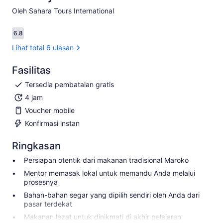
Oleh Sahara Tours International
6.8
6.8 dari 10
Lihat total 6 ulasan
Fasilitas
Tersedia pembatalan gratis
4 jam
Voucher mobile
Konfirmasi instan
Ringkasan
Persiapan otentik dari makanan tradisional Maroko
Mentor memasak lokal untuk memandu Anda melalui
prosesnya
Bahan-bahan segar yang dipilih sendiri oleh Anda dari
pasar terdekat
Makanan lezat untuk dinikmati di akhir pelajaran