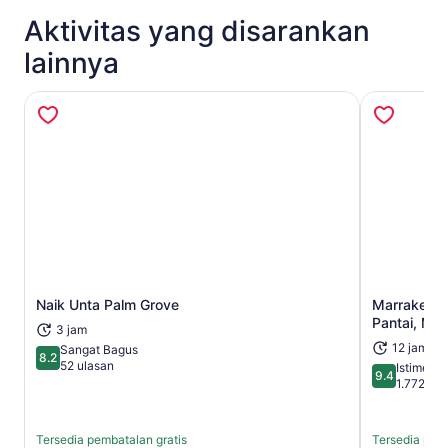
Aktivitas yang disarankan
lainnya
Naik Unta Palm Grove
Marrakech: 
Buka di tab baru
Pantai, Ma
3 jam
12 jam
Sangat Bagus
8.2
8.2 dari 10
52 ulasan
Istimewa
9.4
9.4 dari 10
1.772 ula
Tersedia pembatalan gratis
Tersedia pemb