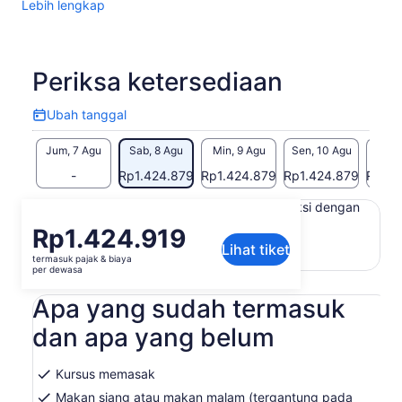
Lebih lengkap
Periksa ketersediaan
Ubah tanggal
Ubah
tanggal
Jum, 7 Agu
Sab, 8 Agu
Min, 9 Agu
Sen, 10 Agu
Sel, 
-
Rp1.424.879
Rp1.424.879
Rp1.424.879
Rp1.4
Konten di halaman ini mungkin diproduksi dengan
terjemahan mesin
Harga
Rp1.424.919
Lihat teks asli (Bahasa Inggris)
Lihat tiket
Rp1.424.919
termasuk pajak & biaya
Buka
Berikan masukan untuk terjemahan ini
per
per dewasa
di
dewasa
tab
Apa yang sudah termasuk
baru
dan apa yang belum
Kursus memasak
Makan siang atau makan malam (tergantung pada