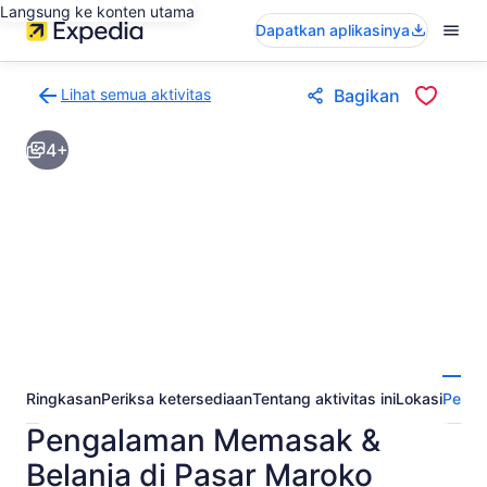
Langsung ke konten utama
Dapatkan aplikasinya
Lihat semua aktivitas
Bagikan
Kembali
ke
4+
halaman
hasil
aktivitas
Ringkasan
Periksa ketersediaan
Tentang aktivitas ini
Lokasi
Perta
Pengalaman Memasak &
Belanja di Pasar Maroko