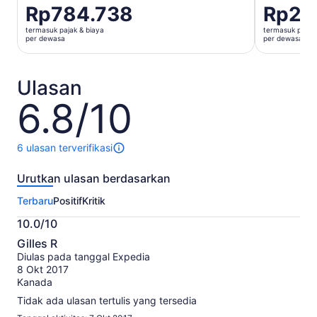
Harga
Rp784.738
Harga
Rp27
Rp784.738
Rp278.45
termasuk pajak & biaya
termasuk pajak 
per
per
per dewasa
per dewasa
dewasa
dewasa
Ulasan
6.8/10
6.8
dari
10
6 ulasan terverifikasi
6
ulasan
Urutkan ulasan berdasarkan
untuk
aktivitas
Terbaru
Positif
Kritik
ini.
Informasi
10.0/10
lebih
10.0
lanjut
Gilles R
dari
tentang
Diulas pada tanggal Expedia
10
ulasan
8 Okt 2017
terverifikasi
Kanada
kami
Tidak ada ulasan tertulis yang tersedia