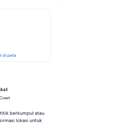
t di peta
gkat
 Coast
titik berkumpul atau
formasi lokasi untuk