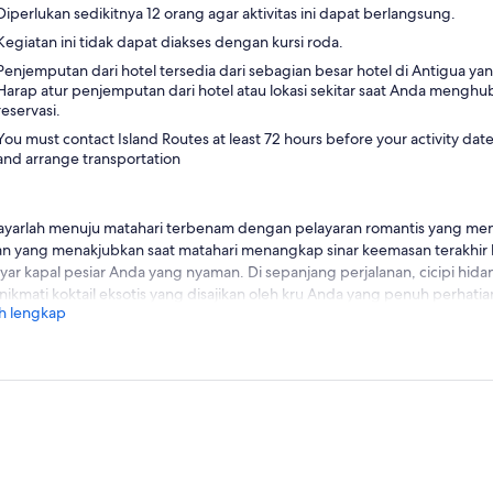
Diperlukan sedikitnya 12 orang agar aktivitas ini dapat berlangsung.
Kegiatan ini tidak dapat diakses dengan kursi roda.
Penjemputan dari hotel tersedia dari sebagian besar hotel di Antigua yang
Harap atur penjemputan dari hotel atau lokasi sekitar saat Anda mengh
reservasi.
You must contact Island Routes at least 72 hours before your activity dat
and arrange transportation
ayarlah menuju matahari terbenam dengan pelayaran romantis yang 
an yang menakjubkan saat matahari menangkap sinar keemasan terakhir 
ayar kapal pesiar Anda yang nyaman. Di sepanjang perjalanan, cicipi hi
nikmati koktail eksotis yang disajikan oleh kru Anda yang penuh perhatia
h lengkap
 hari Anda mulai beranjak sore, berlayarlah menjauh dari pantai untuk
hari terbenam yang terbaik. Sementara kapten mengatur perjalanan m
ikan langit yang diwarnai dengan spektrum warna merah muda, merah, 
yenangkan.
ukan pemandangan sempurna Anda dengan beragam kudapan lezat dan
ail yang terinspirasi dari pulau ini. Di sela-sela waktu makan, Anda da
 dan menikmati pemandangan pantai Antigua yang indah di bawah sinar
dar. Saat Anda kembali ke marina, nikmati minuman dan nikmati saat-sa