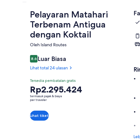
Pelayaran Matahari
Fa
Terbenam Antigua
dengan Koktail
Oleh Island Routes
Luar Biasa
8.6
8.6 dari 10
Lihat total 24 ulasan
Ri
Tersedia pembatalan gratis
Harga
Rp2.295.424
Rp2.295.424
termasuk pajak & biaya
per
per traveler
traveler
Lihat tiket
Leb