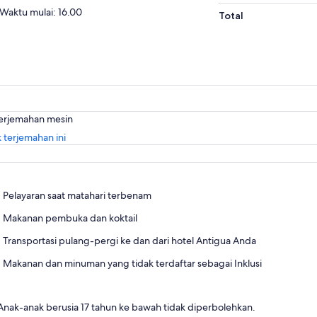
Waktu mulai: 16.00
Total
terjemahan mesin
Buka
 terjemahan ini
di
tab
baru
Pelayaran saat matahari terbenam
Makanan pembuka dan koktail
Transportasi pulang-pergi ke dan dari hotel Antigua Anda
Makanan dan minuman yang tidak terdaftar sebagai Inklusi
Anak-anak berusia 17 tahun ke bawah tidak diperbolehkan.