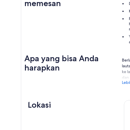
memesan
Apa yang bisa Anda
Berl
harapkan
laut
ke l
dan 
Lebi
Saat
mata
saks
Lokasi
men
Pad
kokt
tamu
memu