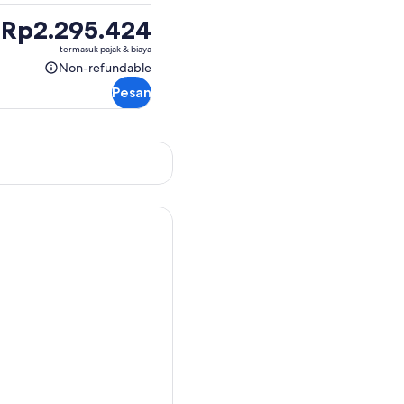
Harga
Rp2.295.424
Rp2.295.424
termasuk pajak & biaya
Non-refundable
Non-
Pesan
refundable