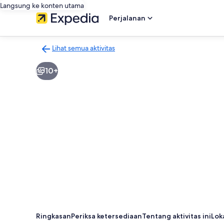
Langsung ke konten utama
Perjalanan
Lihat semua aktivitas
Kembali
ke
10+
halaman
hasil
aktivitas
Ringkasan
Periksa ketersediaan
Tentang aktivitas ini
Lok