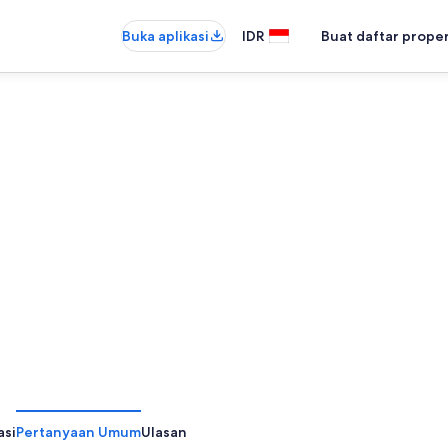
Buka aplikasi
IDR
Buat daftar prope
asi
Pertanyaan Umum
Ulasan