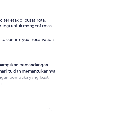
 terletak di pusat kota.
ubungi untuk mengonfirmasi
e to confirm your reservation
menampilkan pemandangan
hari itu dan memantulkannya
dangan pembuka yang lezat
n.
 mencari pemandangan
alam Anda, duduklah dan
dan oranye yang
 hilangkan dahaga dengan
pat mengobrol dengan sesama
 matahari yang mulai
at terakhir perjalanan Anda,