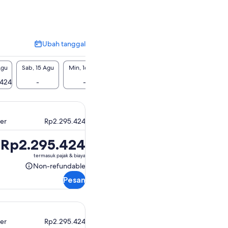
Ubah tanggal
Ubah
tanggal
Agu
Sab, 15 Agu
Min, 16 Agu
Sen, 17 Agu
Sel, 18 Agu
Rab, 1
.424
-
-
-
-
Rp2.29
ler
Rp2.295.424
Harga
Rp2.295.424
Rp2.295.424
termasuk pajak & biaya
Non-refundable
Non-
Pesan
refundable
ler
Rp2.295.424