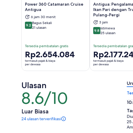
Power 360 Catamaran Cruise
Antigua: Pengalam
Antigua
Ikan Pari dengan Tr
Pulang-Pergi
Buka di tab baru
Buka
6 jam 30 menit
3 jam
Bagus Sekali
9.2
9.2 dari 10
21 ulasan
Istimewa
9.8
9.8 dari 10
25 ulasan
Tersedia pembatalan gratis
Tersedia pembatalan gra
Harga
Rp2.654.084
Harga
Rp2.177.2
Rp2.654.084
Rp2.177.246
termasuk pajak & biaya
termasuk pajak & biaya
per
per
per dewasa
per dewasa
dewasa
dewasa
Ulasan
Ur
8.6/10
8.6
Te
dari
10
10
10.
Luar Biasa
Ta
dar
Diu
24 ulasan terverifikasi
10
24
25 
ulasan
Ame
untuk