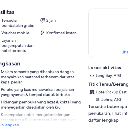
silitas
Tersedia
2 jam
pembatalan gratis
Voucher mobile
Konfirmasi instan
Layanan
penjemputan dari
hotel tertentu
Liha
ngkasan
Lokasi aktivitas
Malam romantis yang dihabiskan dengan
Long Bay, ATG
menyaksikan matahari terbenam dari atas
kapal pesiar
Titik Temu/Beran
Perahu yang luas menawarkan perjalanan
Hotel Pickup East
yang nyaman & tempat duduk terbuka
St. Johns, ATG
Hidangan pembuka yang lezat & koktail yang
Tersedia beberapa 
menyegarkan disediakan oleh kru
penukaran, lihat in
Kesempatan untuk mengobrol dengan
sesama tamu & kapten saat Anda berlayar
daftar lengkap
ih lengkap