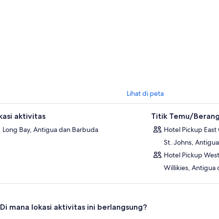
 di dermaga tepat saat bintang-bintang pertama berkedip di langit mal
Lihat di peta
asi aktivitas
Titik Temu/Beran
Long Bay, Antigua dan Barbuda
Hotel Pickup East
St. Johns, Antigu
Hotel Pickup West
Willikies, Antigu
Di mana lokasi aktivitas ini berlangsung?