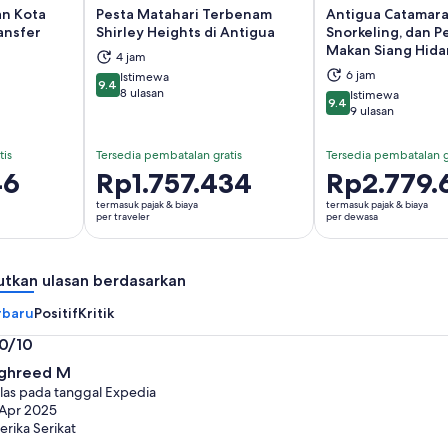
an Kota
Pesta Matahari Terbenam
Antigua Catamara
ansfer
Shirley Heights di Antigua
Snorkeling, dan P
Makan Siang Hida
 di tab baru
Buka di tab baru
Bu
4 jam
6 jam
Istimewa
9.4
9.4 dari 10
8 ulasan
Istimewa
9.4
9.4 dari 10
9 ulasan
tis
Tersedia pembatalan gratis
Tersedia pembatalan g
46
Harga
Rp1.757.434
Harga
Rp2.779.
Rp1.757.434
Rp2.779.615
termasuk pajak & biaya
termasuk pajak & biaya
per
per
per traveler
per dewasa
traveler
dewasa
utkan ulasan berdasarkan
rbaru
Positif
Kritik
.0/10
0
ghreed M
i
las pada tanggal Expedia
Apr 2025
rika Serikat