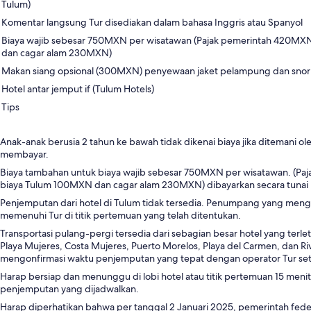
Tulum)
Komentar langsung Tur disediakan dalam bahasa Inggris atau Spanyol
Biaya wajib sebesar 750MXN per wisatawan (Pajak pemerintah 420MX
dan cagar alam 230MXN)
Makan siang opsional (300MXN) penyewaan jaket pelampung dan sno
Hotel antar jemput if (Tulum Hotels)
Tips
Anak-anak berusia 2 tahun ke bawah tidak dikenai biaya jika ditemani o
membayar.
Biaya tambahan untuk biaya wajib sebesar 750MXN per wisatawan. (P
biaya Tulum 100MXN dan cagar alam 230MXN) dibayarkan secara tunai 
Penjemputan dari hotel di Tulum tidak tersedia. Penumpang yang mengi
memenuhi Tur di titik pertemuan yang telah ditentukan.
Transportasi pulang-pergi tersedia dari sebagian besar hotel yang terle
Playa Mujeres, Costa Mujeres, Puerto Morelos, Playa del Carmen, dan R
mengonfirmasi waktu penjemputan yang tepat dengan operator Tur se
Harap bersiap dan menunggu di lobi hotel atau titik pertemuan 15 men
penjemputan yang dijadwalkan.
Harap diperhatikan bahwa per tanggal 2 Januari 2025, pemerintah fede