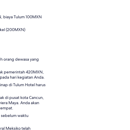
N, biaya Tulum 100MXN
rkel (200MXN)
leh orang dewasa yang
ajak pemerintah 420MXN,
pada hari kegiatan Anda.
nap di Tulum Hotel harus
tak di pusat kota Cancun,
iviera Maya. Anda akan
tempat.
it sebelum waktu
ral Meksiko telah