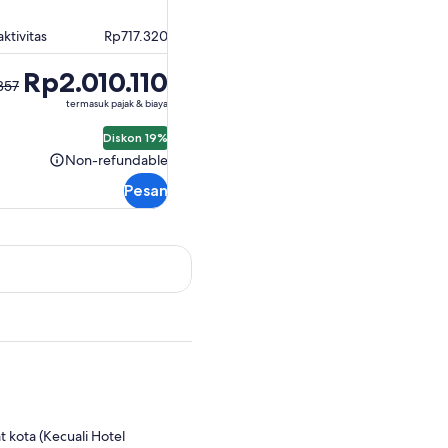
ktivitas
Rp717.320
Rp2.010.110
357
ya
termasuk pajak & biaya
57
Diskon 19%
Non-refundable
Non-
refundable
Pesan
0
t kota (Kecuali Hotel