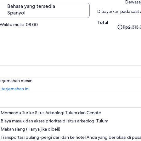
Dewasa
Bahasa yang tersedia
Dibayarkan pada saat a
Spanyol
Total
Harga
Waktu mulai: 08.00
Rp2.313.
sebelumn
adalah
Rp2.313.3
dan
harga
saat
ini
adalah
terjemahan mesin
Rp2.010.11
Buka
 terjemahan ini
di
tab
baru
Memandu Tur ke Situs Arkeologi Tulum dan Cenote
Biaya masuk dan akses prioritas di situs arkeologi Tulum
Makan siang (Hanya jika dibeli)
Transportasi pulang-pergi dari dan ke hotel Anda yang berlokasi di pusa