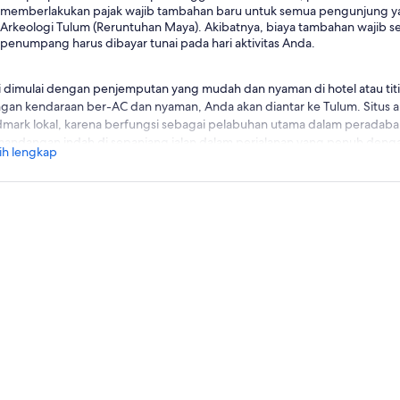
memberlakukan pajak wajib tambahan baru untuk semua pengunjung y
Arkeologi Tulum (Reruntuhan Maya). Akibatnya, biaya tambahan wajib
penumpang harus dibayar tunai pada hari aktivitas Anda.
i dimulai dengan penjemputan yang mudah dan nyaman di hotel atau tit
gan kendaraan ber-AC dan nyaman, Anda akan diantar ke Tulum. Situs a
dmark lokal, karena berfungsi sebagai pelabuhan utama dalam peradaba
andangan indah di sepanjang jalan dalam perjalanan yang penuh dengan
ih lengkap
a akan diprioritaskan untuk mengakses situs arkeologi dan menikmati Tur
ara profesional untuk melihat dan mempelajari atraksi utama seperti obs
a Maya Tulum dan bangunan-bangunan budaya di seluruh batas tembok
um dan latar belakang airnya yang berwarna biru kehijauan, Anda akan m
anjutnya dari perjalanan, sebuah cenote yang indah yang seperti yang d
aya dan tradisional bagi budaya Maya.
mati pemandangan alam yang indah dan alami di cenote sebelum perjal