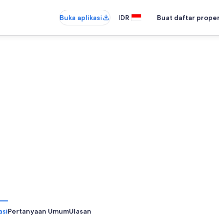
Buka aplikasi
IDR
Buat daftar prope
asi
Pertanyaan Umum
Ulasan