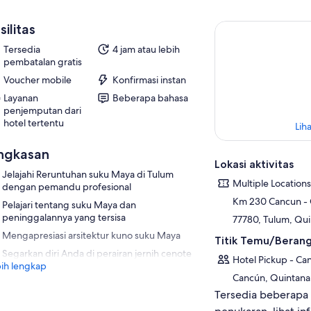
silitas
Tersedia
4 jam atau lebih
pembatalan gratis
Voucher mobile
Konfirmasi instan
Layanan
Beberapa bahasa
penjemputan dari
hotel tertentu
Liha
ngkasan
Lokasi aktivitas
Jelajahi Reruntuhan suku Maya di Tulum
Multiple Locations
dengan pemandu profesional
Km 230 Cancun -
Pelajari tentang suku Maya dan
peninggalannya yang tersisa
77780, Tulum, Qu
Mengapresiasi arsitektur kuno suku Maya
Titik Temu/Beran
Segarkan diri Anda di perairan jernih cenote
Hotel Pickup - Ca
ih lengkap
Cancún, Quintana
Tersedia beberapa 