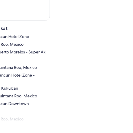
gkat
ncun Hotel Zone
 Roo, Mexico
uerto Morelos - Super Aki
uintana Roo, Mexico
ancun Hotel Zone -
 Kukulcan
uintana Roo, Mexico
ancun Downtown
 Roo, Mexico