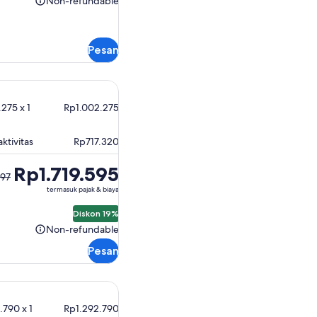
Non-refundable
Non-
refundable
Pesan
275 x 1
Rp1.002.275
ktivitas
Rp717.320
Rp1.719.595
697
a
termasuk pajak & biaya
7
Diskon 19%
Non-refundable
Non-
refundable
Pesan
.790 x 1
Rp1.292.790