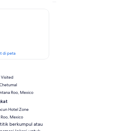
t di peta
 Visited
 Chetumal
intana Roo, Mexico
gkat
ncun Hotel Zone
 Roo, Mexico
titik berkumpul atau