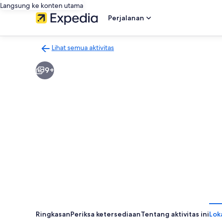
Langsung ke konten utama
Perjalanan
Lihat semua aktivitas
Kembali
ke
9+
halaman
hasil
aktivitas
Ringkasan
Periksa ketersediaan
Tentang aktivitas ini
Lok