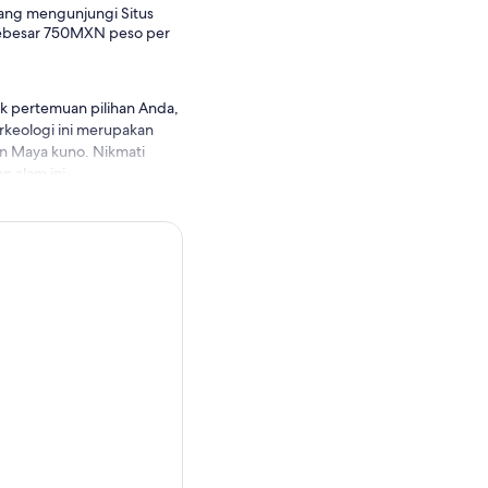
ang mengunjungi Situs
 sebesar 750MXN peso per
ik pertemuan pilihan Anda,
rkeologi ini merupakan
n Maya kuno. Nikmati
 alam ini.
 kuil-kuil yang dipandu
ervatorium astronomi di
. Saat Anda meninggalkan
emulai perjalanan ke tahap
iharapkan, memiliki makna
anan pulang.