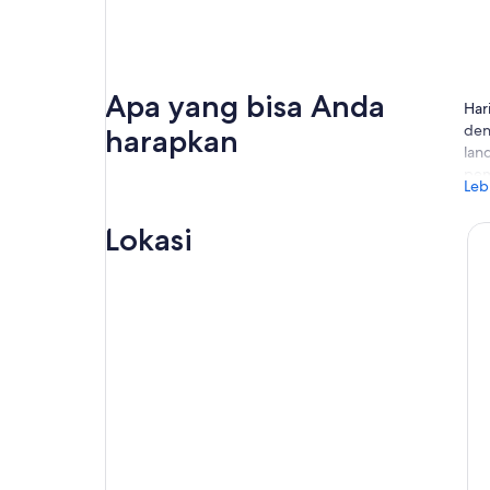
Apa yang bisa Anda
Har
den
harapkan
lan
pem
Leb
And
sec
Lokasi
kot
Tul
sel
bud
Nik