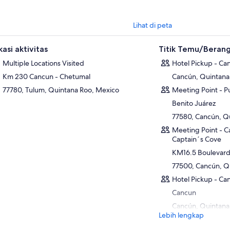
Lihat di peta
asi aktivitas
Titik Temu/Beran
Multiple Locations Visited
Hotel Pickup - Ca
Km 230 Cancun - Chetumal
Cancún, Quintana
77780, Tulum, Quintana Roo, Mexico
Meeting Point - P
Benito Juárez
77580, Cancún, Q
Meeting Point - C
Captain´s Cove
KM16.5 Boulevard
77500, Cancún, Q
Hotel Pickup - C
Cancun
Cancún, Quintana
Lebih lengkap