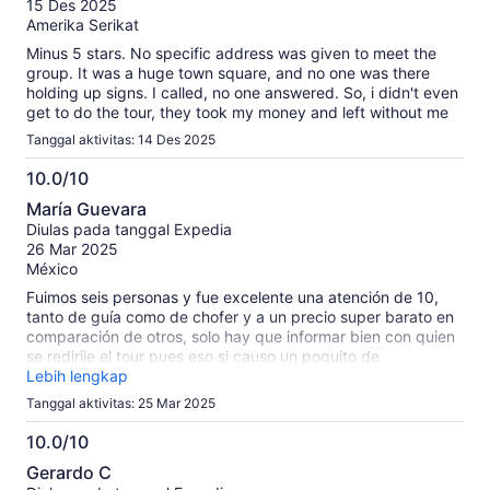
15 Des 2025
Amerika Serikat
Minus 5 stars. No specific address was given to meet the
group. It was a huge town square, and no one was there
holding up signs. I called, no one answered. So, i didn't even
get to do the tour, they took my money and left without me
Tanggal aktivitas: 14 Des 2025
10.0/10
10.0
María Guevara
dari
Diulas pada tanggal Expedia
10
26 Mar 2025
México
Fuimos seis personas y fue excelente una atención de 10,
tanto de guía como de chofer y a un precio super barato en
comparación de otros, solo hay que informar bien con quien
se redirije el tour pues eso si causo un poquito de
malentendido
Lebih lengkap
Tanggal aktivitas: 25 Mar 2025
10.0/10
10.0
Gerardo C
dari