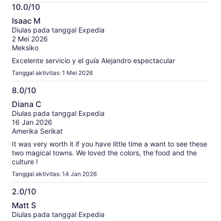
Informasi
10.0/10
lebih
10.0
lanjut
Isaac M
dari
tentang
Diulas pada tanggal Expedia
10
ulasan
2 Mei 2026
terverifikasi
Meksiko
kami
Excelente servicio y el guía Alejandro espectacular
Tanggal aktivitas: 1 Mei 2026
8.0/10
8.0
Diana C
dari
Diulas pada tanggal Expedia
10
16 Jan 2026
Amerika Serikat
It was very worth it if you have little time a want to see these
two magical towns. We loved the colors, the food and the
culture !
Tanggal aktivitas: 14 Jan 2026
2.0/10
2.0
Matt S
dari
Diulas pada tanggal Expedia
10