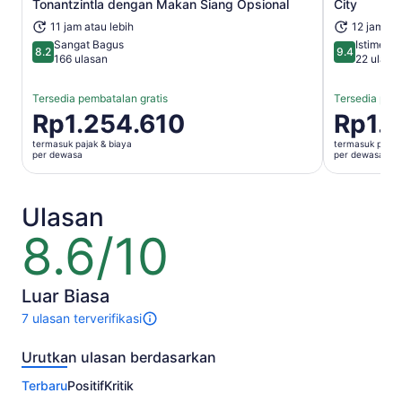
Tonantzintla dengan Makan Siang Opsional
City
11 jam atau lebih
12 jam
Sangat Bagus
Istimewa
8.2
9.4
8.2 dari 10
9.4 dari 10
166 ulasan
22 ulasa
Tersedia pembatalan gratis
Tersedia pemb
Harga
Rp1.254.610
Harga
Rp1.
Rp1.254.610
Rp1.218.7
termasuk pajak & biaya
termasuk pajak 
per
per
per dewasa
per dewasa
dewasa
dewasa
Ulasan
8.6/10
8.6
dari
10
Luar Biasa
7 ulasan terverifikasi
7
ulasan
Urutkan ulasan berdasarkan
untuk
aktivitas
Terbaru
Positif
Kritik
ini.