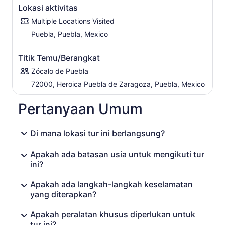
Lokasi aktivitas
yang tak terlupakan yang ingin Anda rasakan lagi dan
lagi!
Multiple Locations Visited
Puebla, Puebla, Mexico
Titik Temu/Berangkat
Zócalo de Puebla
72000, Heroica Puebla de Zaragoza, Puebla, Mexico
Pertanyaan Umum
Di mana lokasi tur ini berlangsung?
Apakah ada batasan usia untuk mengikuti tur
ini?
Apakah ada langkah-langkah keselamatan
yang diterapkan?
Apakah peralatan khusus diperlukan untuk
tur ini?