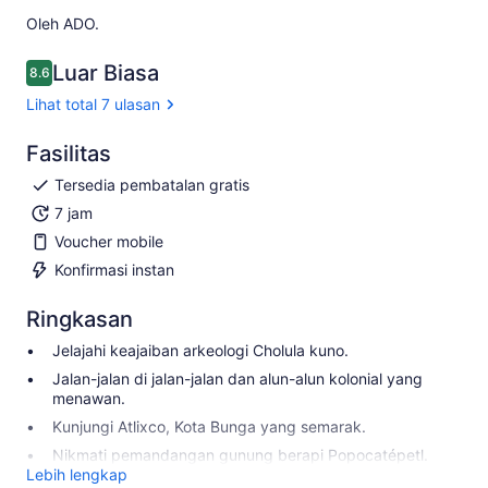
Oleh ADO.
Luar Biasa
8.6
8.6 dari 10
Lihat total 7 ulasan
Fasilitas
Tersedia pembatalan gratis
7 jam
Voucher mobile
Konfirmasi instan
Ringkasan
Jelajahi keajaiban arkeologi Cholula kuno.
Jalan-jalan di jalan-jalan dan alun-alun kolonial yang
menawan.
Kunjungi Atlixco, Kota Bunga yang semarak.
Nikmati pemandangan gunung berapi Popocatépetl.
Lebih lengkap