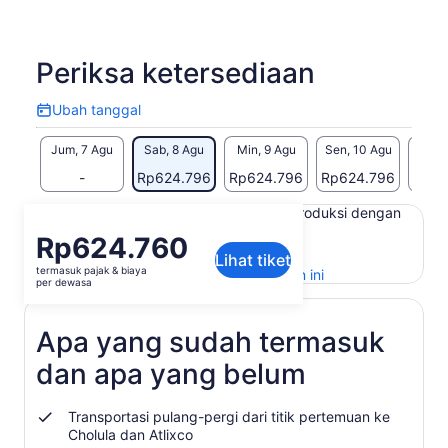
Periksa ketersediaan
Ubah tanggal
Ubah
tanggal
Jum, 7 Agu
Sab, 8 Agu
Min, 9 Agu
Sen, 10 Agu
Sel, 
-
Rp624.796
Rp624.796
Rp624.796
Rp62
Konten di halaman ini mungkin diproduksi dengan
terjemahan mesin
Harga
Rp624.760
Lihat teks asli (Bahasa Inggris)
Lihat tiket
Rp624.760
termasuk pajak & biaya
Buka
Berikan masukan untuk terjemahan ini
per
per dewasa
di
dewasa
tab
baru
Apa yang sudah termasuk
dan apa yang belum
Transportasi pulang-pergi dari titik pertemuan ke
Cholula dan Atlixco