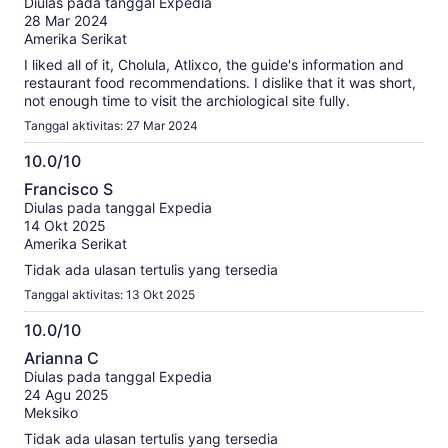
Diulas pada tanggal Expedia
10
28 Mar 2024
Amerika Serikat
I liked all of it, Cholula, Atlixco, the guide's information and
restaurant food recommendations. I dislike that it was short,
not enough time to visit the archiological site fully.
Tanggal aktivitas: 27 Mar 2024
10.0/10
10.0
Francisco S
dari
Diulas pada tanggal Expedia
10
14 Okt 2025
Amerika Serikat
Tidak ada ulasan tertulis yang tersedia
Tanggal aktivitas: 13 Okt 2025
10.0/10
10.0
Arianna C
dari
Diulas pada tanggal Expedia
10
24 Agu 2025
Meksiko
Tidak ada ulasan tertulis yang tersedia