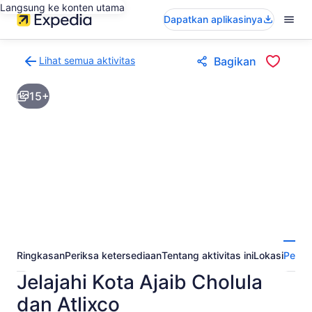
Langsung ke konten utama
Dapatkan aplikasinya
Lihat semua aktivitas
Bagikan
Kembali
ke
15+
halaman
hasil
aktivitas
Ringkasan
Periksa ketersediaan
Tentang aktivitas ini
Lokasi
Perta
Jelajahi Kota Ajaib Cholula
dan Atlixco