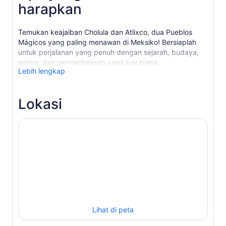
harapkan
Temukan keajaiban Cholula dan Atlixco, dua Pueblos
Mágicos yang paling menawan di Meksiko! Bersiaplah
untuk perjalanan yang penuh dengan sejarah, budaya,
warna, dan pemandangan yang luar biasa.
Lebih lengkap
Jelajahi Cholula, sebuah kota di mana nuansa kuno dan
kontemporer berpadu dengan sempurna. Jelajahi
kekayaan arkeologinya yang mengesankan, arsitektur
Lokasi
kolonial, alun-alun dan taman yang semarak, serta
gereja-gereja bersejarah yang tak terhitung jumlahnya
yang memberikan pesona unik pada kota ini.
Selanjutnya, biarkan Atlixco membuat Anda takjub!
Dikenal sebagai Kota Bunga yang Ajaib
,
permata penuh
warna ini terletak di kaki gunung berapi Popocatépetl
yang megah. Nikmati jalanan yang penuh dengan
kehidupan, sudut-sudut semarak yang sempurna untuk
berfoto, dan sajian lokal lezat yang membuat setiap
langkah menjadi menyenangkan.
Lihat di peta
Setiap momen Tur ini merayakan keindahan, kreativitas,
dan semangat Meksiko, sebuah petualangan budaya