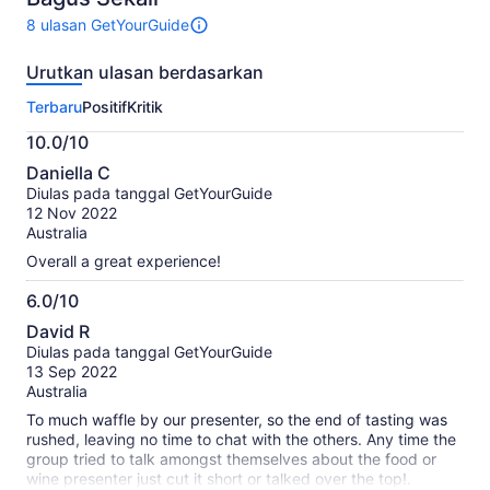
8 ulasan GetYourGuide
8
ulasan
Urutkan ulasan berdasarkan
untuk
aktivitas
Terbaru
Positif
Kritik
ini.
Informasi
10.0/10
lebih
10.0
lanjut
Daniella C
dari
tentang
Diulas pada tanggal GetYourGuide
10
ulasan
12 Nov 2022
terverifikasi
Australia
kami
Overall a great experience!
6.0/10
6.0
David R
dari
Diulas pada tanggal GetYourGuide
10
13 Sep 2022
Australia
To much waffle by our presenter, so the end of tasting was
rushed, leaving no time to chat with the others. Any time the
group tried to talk amongst themselves about the food or
wine presenter just cut it short or talked over the top!.