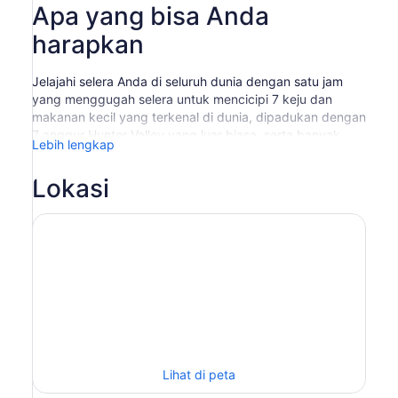
Apa yang bisa Anda
harapkan
Jelajahi selera Anda di seluruh dunia dengan satu jam
yang menggugah selera untuk mencicipi 7 keju dan
makanan kecil yang terkenal di dunia, dipadukan dengan
7 anggur Hunter Valley yang luar biasa, serta banyak
Lebih lengkap
canda dan tawa bersama pemandu Anda yang
menyenangkan.
Lokasi
Pelajari cara memilih keju yang sesuai dengan varietas
wine tertentu. Cari tahu mengapa Hunter Valley Semillon
dapat menjadi pasangan yang cocok jika disajikan
dengan satu keju, tetapi akan menjadi bencana jika
dipadukan dengan keju lainnya.
Para pencinta keju telah memuji pengalaman ini selama
bertahun-tahun - ini adalah cara yang bagus untuk
mencicipi anggur dengan cara yang berbeda dan akan
menjadi sorotan dalam perjalanan Anda.
Lihat di peta