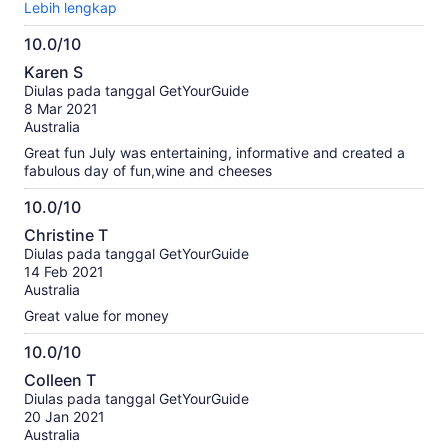
Cheese 10/10 Wines 6/10 Slushy thing 2/10
Lebih lengkap
10.0/10
10.0
Karen S
dari
Diulas pada tanggal GetYourGuide
10
8 Mar 2021
Australia
Great fun July was entertaining, informative and created a
fabulous day of fun,wine and cheeses
10.0/10
10.0
Christine T
dari
Diulas pada tanggal GetYourGuide
10
14 Feb 2021
Australia
Great value for money
10.0/10
10.0
Colleen T
dari
Diulas pada tanggal GetYourGuide
10
20 Jan 2021
Australia