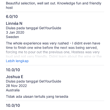
Beautiful selection, well set out. Knowledge fun and friendly
host
6.0/10
6.0
Linnéa N
dari
Diulas pada tanggal GetYourGuide
10
3 Jan 2020
Sweden
The whole experience was very rushed - I didnt even have
time to finish one wine before the next was being served,
forcing me to pour out the previous one, Hostess was very
loud and not very friendly. Didnt learn about the wine or the
cheese so I would definitely not call it a masterclass.
Lebih lengkap
However, the cheeses tasted good and wines were ok.
10.0/10
10.0
Joshua E
dari
Diulas pada tanggal GetYourGuide
10
28 Nov 2022
Australia
Tidak ada ulasan tertulis yang tersedia
10.0/10