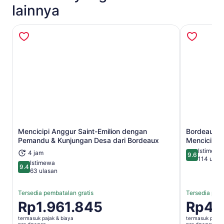
lainnya
Mencicipi Anggur Saint-Emilion dengan
Bordeaux T
Buka di tab baru
Pemandu & Kunjungan Desa dari Bordeaux
Mencicipi 
Istimewa
4 jam
9.6
9.6 dari 10
114 ulas
Istimewa
9.4
9.4 dari 10
63 ulasan
Tersedia pembatalan gratis
Tersedia pemb
Harga
Rp1.961.845
Harga
Rp47
Rp1.961.845
Rp474.97
termasuk pajak & biaya
termasuk pajak 
per
per