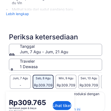
du Vin
Melihat kota dari sudut pandang baru
Lebih lengkap
Periksa ketersediaan
Tanggal
Jum, 7 Agu - Jum, 21 Agu
Traveler
1 Dewasa
Jum, 7 Agu
Sab, 8 Agu
Min, 9 Agu
Sen, 10 Agu
Sel, 
-
Rp309.709
Rp309.709
Rp309.709
Rp30
Konten di halaman ini mungkin diproduksi dengan
terjemahan mesin
Harga
Rp309.765
Lihat teks asli (Bahasa Inggris)
Lihat tiket
Rp309.765
termasuk pajak & biaya
Buka
Berikan masukan untuk terjemahan ini
per