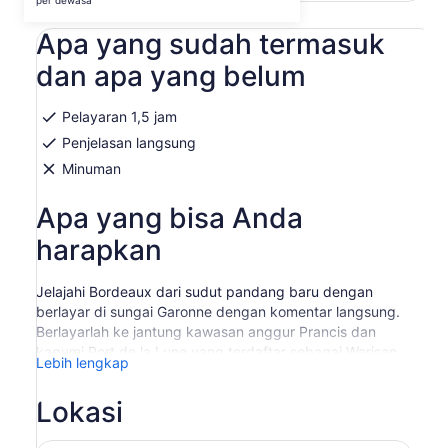
per dewasa
di
dewasa
tab
Apa yang sudah termasuk
baru
dan apa yang belum
Pelayaran 1,5 jam
Penjelasan langsung
Minuman
Apa yang bisa Anda
harapkan
Jelajahi Bordeaux dari sudut pandang baru dengan
berlayar di sungai Garonne dengan komentar langsung.
Berlayarlah ke jantung kawasan anggur Prancis dan
kagumi Port de la Lune yang terdaftar sebagai Warisan
Lebih lengkap
Dunia UNESCO. Pelajari tentang arsitektur Abad
Pertengahan dan Renaisans saat Anda bersantai di atas
Lokasi
kapal.
Pergilah ke ponton yang dekat dengan Pont de Pierre