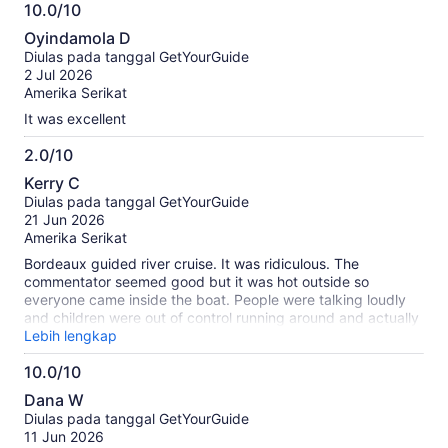
10.0/10
10.0
Oyindamola D
dari
Diulas pada tanggal GetYourGuide
10
2 Jul 2026
Amerika Serikat
It was excellent
2.0/10
2.0
Kerry C
dari
Diulas pada tanggal GetYourGuide
10
21 Jun 2026
Amerika Serikat
Bordeaux guided river cruise. It was ridiculous. The
commentator seemed good but it was hot outside so
everyone came inside the boat. People were talking loudly
and children were out of control running around and actually
screaming. No fault of the presenter but no one could hear
Lebih lengkap
what he was saying. I’m not sure what the solution would be
10.0/10
but it was a total waste of time.
10.0
Dana W
dari
Diulas pada tanggal GetYourGuide
10
11 Jun 2026