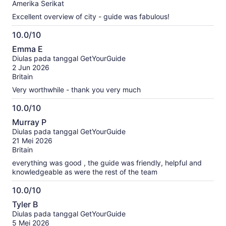
Amerika Serikat
Excellent overview of city - guide was fabulous!
10.0/10
10.0
Emma E
dari
Diulas pada tanggal GetYourGuide
10
2 Jun 2026
Britain
Very worthwhile - thank you very much
10.0/10
10.0
Murray P
dari
Diulas pada tanggal GetYourGuide
10
21 Mei 2026
Britain
everything was good , the guide was friendly, helpful and
knowledgeable as were the rest of the team
10.0/10
10.0
Tyler B
dari
Diulas pada tanggal GetYourGuide
10
5 Mei 2026