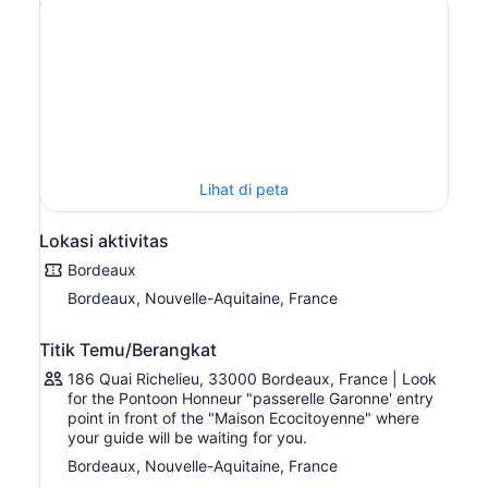
dan temui pemandu dan kelompok Anda yang ramah
untuk hari itu. Duduklah di atas perahu Anda dan
mulailah berlayar di sepanjang sungai Garonne.
Dengarkan komentar langsung dari pemandu Anda saat
Anda mengagumi bangunan-bangunan indah yang
berjejer di tepian sungai. Lewati alun-alun bersejarah
Place de la Bourse, distrik Saint-Pierre, dan Cite du Vin
yang ikonis.
Lihat di peta
Lokasi aktivitas
Bordeaux
Bordeaux, Nouvelle-Aquitaine, France
Titik Temu/Berangkat
186 Quai Richelieu, 33000 Bordeaux, France | Look
for the Pontoon Honneur "passerelle Garonne' entry
point in front of the "Maison Ecocitoyenne" where
your guide will be waiting for you.
Bordeaux, Nouvelle-Aquitaine, France