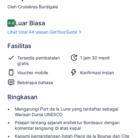
Oleh Croisières Burdigala
Ulasan
Luar Biasa
8,8
8,8 dari 10
Lihat total 44 ulasan GetYourGuide
Luar
Fasilitas
8.8
8.8 dari 10
Biasa
Tersedia pembatalan
1 jam 30 menit
Lihat total 44
gratis
ulasan
Voucher mobile
Konfirmasi instan
GetYourGuide
Beberapa bahasa
Ringkasan
Mengarungi Port de la Lune yang terdaftar sebagai
Warisan Dunia UNESCO
Pelajari tentang sejarah arsitektur Bordeaux dengan
komentar langsung di atas kapal
Kagumi pemandangan indah Place de la Bourse dan Cite