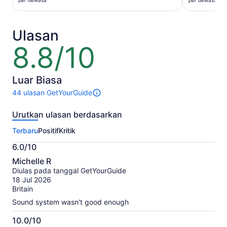
per dewasa
per dewasa
dewasa
dewasa
Ulasan
8.8/10
8.8
dari
10
Luar Biasa
44 ulasan GetYourGuide
44
ulasan
Urutkan ulasan berdasarkan
untuk
aktivitas
Terbaru
Positif
Kritik
ini.
Informasi
6.0/10
lebih
6.0
lanjut
Michelle R
dari
tentang
Diulas pada tanggal GetYourGuide
10
ulasan
18 Jul 2026
terverifikasi
Britain
kami
Sound system wasn't good enough
10.0/10