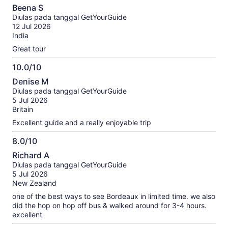
10.0
Beena S
dari
Diulas pada tanggal GetYourGuide
10
12 Jul 2026
India
Great tour
10.0/10
10.0
Denise M
dari
Diulas pada tanggal GetYourGuide
10
5 Jul 2026
Britain
Excellent guide and a really enjoyable trip
8.0/10
8.0
Richard A
dari
Diulas pada tanggal GetYourGuide
10
5 Jul 2026
New Zealand
one of the best ways to see Bordeaux in limited time. we also
did the hop on hop off bus & walked around for 3-4 hours.
excellent