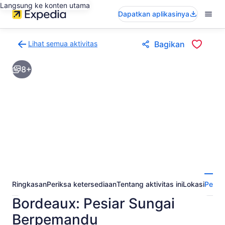
Langsung ke konten utama
Dapatkan aplikasinya
Lihat semua aktivitas
Bagikan
Kembali
ke
8+
halaman
hasil
aktivitas
Ringkasan
Periksa ketersediaan
Tentang aktivitas ini
Lokasi
Perta
Bordeaux: Pesiar Sungai
Berpemandu