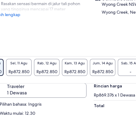
Rasakan sensasi bermain di jalur tali pohon
Wyong Creek NSW 
yang tingginya mencapai 17 meter
Wyong Creek, New
ih lengkap
u
Sel, 11 Agu
Rab, 12 Agu
Kam, 13 Agu
Jum, 14 Agu
Sab, 15 
0
Rp872.850
Rp872.850
Rp872.850
Rp872.850
-
Traveler
Rincian harga
1 Dewasa
Rp869.376 x 1 Dewasa
Pilihan bahasa: Inggris
Total
Waktu mulai: 12.30