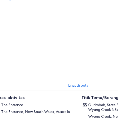
siaplah untuk petualangan penuh aksi di Treetops Adventure Central Co
elilingi oleh rimbunnya pepohonan hijau, terdapat beragam petualangan
antul yang menunggu untuk dijelajahi.
klah antara 1 hingga 20 meter di atas tanah di Tree Ropes Courses, den
lines. Kemudian pergilah ke Networld untuk melompat-lompat di labirin t
ukan sesuatu yang menarik untuk segala usia selama kunjungan Anda.
Lihat di peta
asi aktivitas
Titik Temu/Beran
The Entrance
Ourimbah, State Fo
Wyong Creek NSW 
The Entrance, New South Wales, Australia
Wyong Creek, New