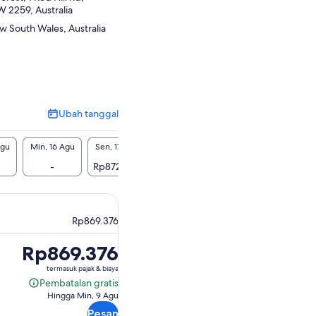
2259, Australia
 South Wales, Australia
Ubah tanggal
Ubah
tanggal
Agu
Min, 16 Agu
Sen, 17 Agu
Sel, 18 Agu
Rab, 19 Agu
Kam, 2
-
Rp872.850
Rp872.850
Rp872.850
Rp872
Rp869.376
Harga
Rp869.376
Rp869.376
termasuk pajak & biaya
Pembatalan gratis
Pembatalan
Hingga Min, 9 Agu
gratis
Pesan