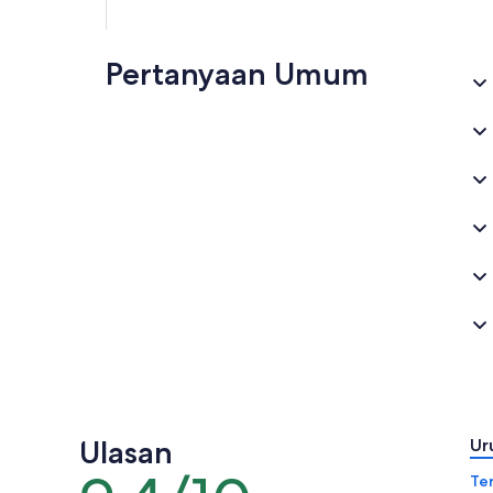
Pertanyaan Umum
Ulasan
Ur
9.4
Te