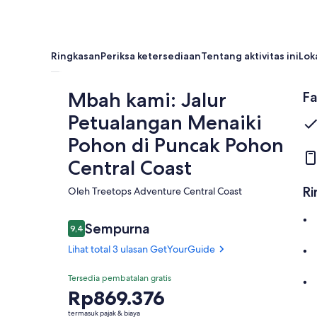
Ringkasan
Periksa ketersediaan
Tentang aktivitas ini
Lok
Mbah kami: Jalur
Fa
Petualangan Menaiki
Pohon di Puncak Pohon
Central Coast
Ri
Oleh Treetops Adventure Central Coast
Ulasan
Sempurna
9,4
9,4 dari 10
Lihat total 3 ulasan GetYourGuide
Istimewa
Tersedia pembatalan gratis
9.4
9.4 dari 10
Harga
Rp869.376
Lihat total 3
Rp869.376
ulasan
termasuk pajak & biaya