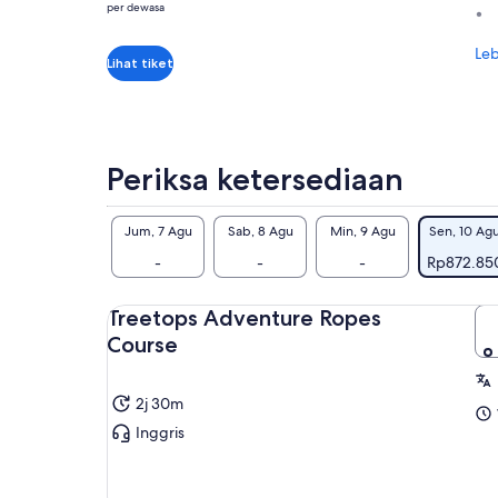
per
per dewasa
GetYourGuide
dewasa
Leb
Lihat tiket
Periksa ketersediaan
Jum, 7 Agu
Sab, 8 Agu
Min, 9 Agu
Sen, 10 Ag
-
-
-
Rp872.85
Treetops Adventure Ropes
Course
2j 30m
Inggris