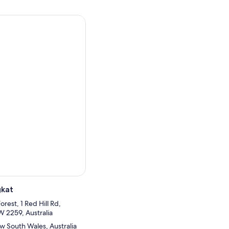
ast. Di dalam taman yang
 berayun, terbang, dan
gan tantangan udara dan
rampolin yang mirip jaring.
gkat
rest, 1 Red Hill Rd,
2259, Australia
 South Wales, Australia