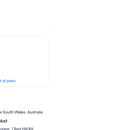
t di peta
 South Wales, Australia
gkat
rest, 1 Red Hill Rd,