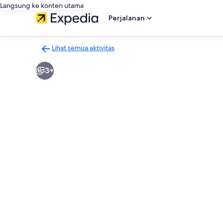
Langsung ke konten utama
Perjalanan
Lihat semua aktivitas
Kembali
ke
3+
halaman
hasil
aktivitas