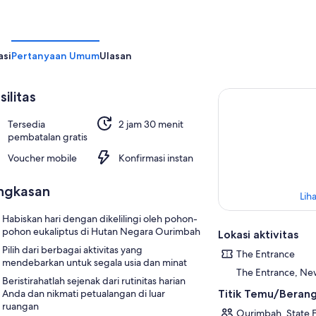
asi
Pertanyaan Umum
Ulasan
silitas
Tersedia
2 jam 30 menit
pembatalan gratis
Voucher mobile
Konfirmasi instan
ngkasan
Liha
Habiskan hari dengan dikelilingi oleh pohon-
pohon eukaliptus di Hutan Negara Ourimbah
Lokasi aktivitas
Pilih dari berbagai aktivitas yang
The Entrance
mendebarkan untuk segala usia dan minat
The Entrance, New
Beristirahatlah sejenak dari rutinitas harian
Titik Temu/Beran
Anda dan nikmati petualangan di luar
ruangan
Ourimbah, State Fo