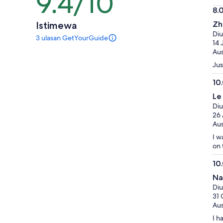
9.4/10
dari
8.
10
8.
Istimewa
Zh
dar
Diu
3 ulasan GetYourGuide
10
3
14 
ulasan
Aus
untuk
Jus
aktivitas
ini.
10
Informasi
10.
lebih
Le
dar
lanjut
Diu
10
tentang
26 
ulasan
Aus
terverifikasi
I w
kami
on 
10
10.
Na
dar
Diu
10
31 
Aus
I h