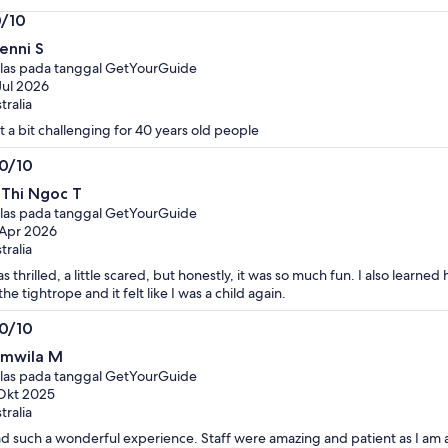
0/10
0
enni S
i
las pada tanggal GetYourGuide
Jul 2026
tralia
t a bit challenging for 40 years old people
.0/10
0
 Thi Ngoc T
i
las pada tanggal GetYourGuide
Apr 2026
tralia
as thrilled, a little scared, but honestly, it was so much fun. I also learn
the tightrope and it felt like I was a child again.
.0/10
0
mwila M
i
las pada tanggal GetYourGuide
Okt 2025
tralia
ad such a wonderful experience. Staff were amazing and patient as I am a