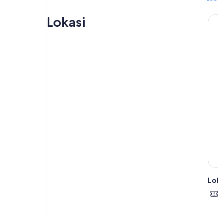
Ber
dik
Lokasi
mem
Nai
zip
Tem
Lok