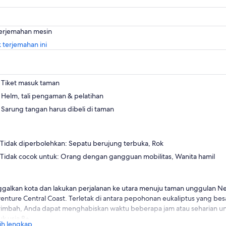
terjemahan mesin
Buka
 terjemahan ini
di
tab
baru
Tiket masuk taman
Helm, tali pengaman & pelatihan
Sarung tangan harus dibeli di taman
Tidak diperbolehkan: Sepatu berujung terbuka, Rok
Tidak cocok untuk: Orang dengan gangguan mobilitas, Wanita hamil
ggalkan kota dan lakukan perjalanan ke utara menuju taman unggulan N
enture Central Coast. Terletak di antara pepohonan eukaliptus yang bes
imbah, Anda dapat menghabiskan waktu beberapa jam atau seharian unt
uk usia 8+
ih lengkap