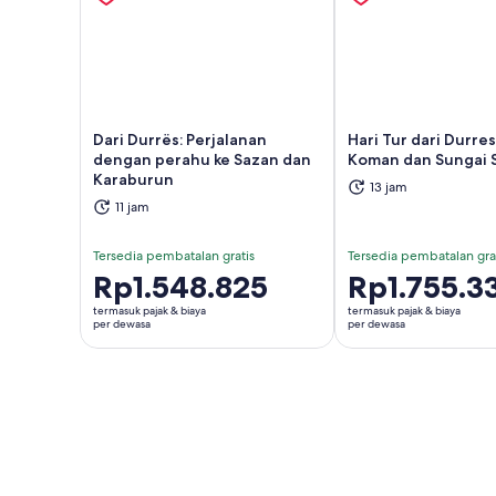
Dari Durrës: Perjalanan
Hari Tur dari Durre
dengan perahu ke Sazan dan
Koman dan Sungai 
Buka di tab baru
Buka
Karaburun
13 jam
11 jam
Tersedia pembatalan gratis
Tersedia pembatalan gra
Harga
Rp1.548.825
Harga
Rp1.755.3
Rp1.548.825
Rp1.755.335
termasuk pajak & biaya
termasuk pajak & biaya
per
per
per dewasa
per dewasa
dewasa
dewasa