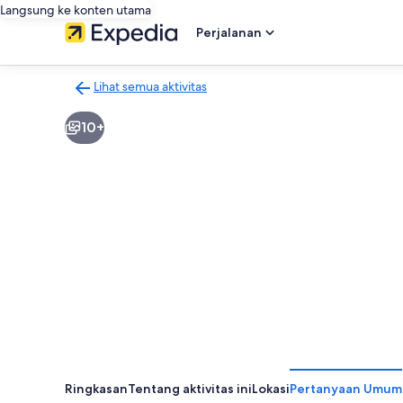
Langsung ke konten utama
Perjalanan
Lihat semua aktivitas
Kembali
ke
10+
halaman
hasil
aktivitas
Ringkasan
Tentang aktivitas ini
Lokasi
Pertanyaan Umum