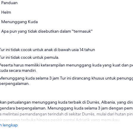
Panduan
Helm
Menunggang Kuda
Apa pun yang tidak disebutkan dalam ''termasuk''
Tur ini tidak cocok untuk anak di bawah usia 14 tahun
Tur ini tidak cocok untuk pemula.
Peserta harus memiliki keterampilan menunggang kuda yang kuat dan p
kuda secara mandiri.
Menunggang kuda selama 3 jam Tur ini dirancang khusus untuk penun
berpengalaman.
kan petualangan menunggang kuda terbaik di Durrës, Albania, yang di
gendara berpengalaman. Menunggang kuda selama 3 jam dengan pe
 melintasi pemandangan terindah di sekitar Durrës, mulai dari hutan pi
saan yang terbuka hingga pesisir pantai Adriatik yang memukau.
h lengkap
urna untuk penunggang kuda yang percaya diri berjalan, berlari, dan b