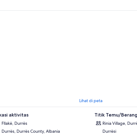
alangan ini sangat ideal bagi penunggang kuda terampil yang mencari
 tak terlupakan. Tunggangi kuda yang terlatih dan ramah di bawah pe
esional yang fasih berbahasa Inggris dan Italia.
jahi jalur yang jarang dilalui, nikmati pemandangan pantai yang memuk
m keindahan pedesaan Albania yang tenang. Apakah Anda mencari adren
 indah, atau perjalanan yang menantang, Tur ini menawarkan semuanya
Lihat di peta
asi aktivitas
Titik Temu/Beran
Fllakë, Durrës
Rinia Village, Durr
Durrës, Durrës County, Albania
Durrësi