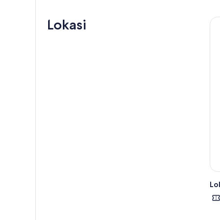
petu
yang
Lokasi
prof
Jela
dala
yang
Lok