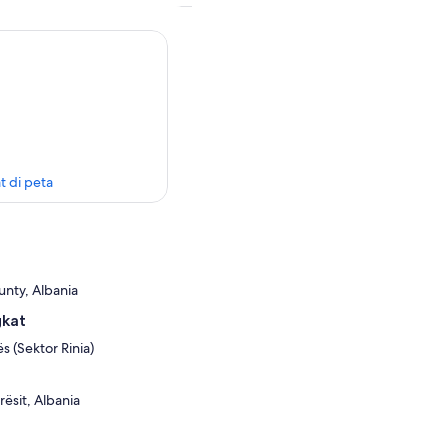
t di peta
unty, Albania
gkat
ës (Sektor Rinia)
rësit, Albania