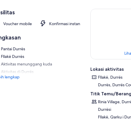
silitas
Voucher mobile
Konfirmasi instan
ngkasan
Pantai Durrës
Liha
Fllakë Durrës
Aktivitas menunggang kuda
Lokasi aktivitas
Aktivitas di Durrës
ih lengkap
Fllakë, Durrës
Durrës, Durrës Co
Titik Temu/Beran
Rinia Village, Durr
Durrësi
Fllakë, Qarku i Dur