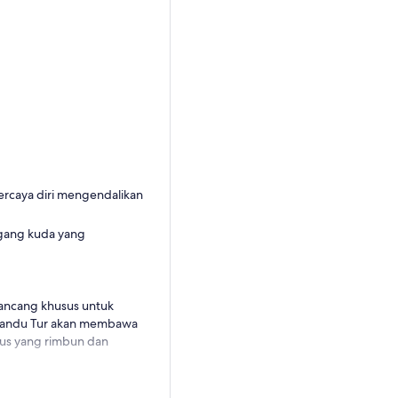
ercaya diri mengendalikan
ggang kuda yang
rancang khusus untuk
mandu Tur akan membawa
nus yang rimbun dan
erderap secara mandiri,