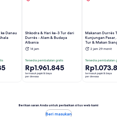
s ke Danau
Shkodra & Hari ke-3 Tur dari
Makanan Durrës T
Shala
Durrës - Alam & Budaya
Kunjungan Pasar, 
 di tab baru
Buka di tab baru
Bu
Albania
Tur & Makan Sian
14 jam
2 jam 29 menit
tis
Tersedia pembatalan gratis
Tersedia pembatalan g
35
Harga
Rp1.961.845
Harga
Rp1.073.
Rp1.961.845
Rp1.073.852
termasuk pajak & biaya
termasuk pajak & biaya
per
per
per dewasa
per dewasa
dewasa
dewasa
Berikan saran Anda untuk perbaikan situs web kami
Beri masukan