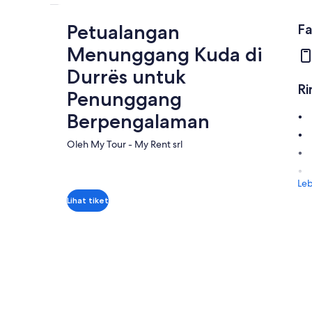
Petualangan
Fa
Menunggang Kuda di
Durrës untuk
Ri
Penunggang
Berpengalaman
Oleh My Tour - My Rent srl
Leb
Lihat tiket