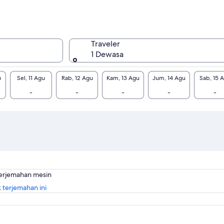
Traveler
1 Dewasa
u
Sel, 11 Agu
Rab, 12 Agu
Kam, 13 Agu
Jum, 14 Agu
Sab, 15 
-
-
-
-
-
terjemahan mesin
Buka
 terjemahan ini
di
tab
baru