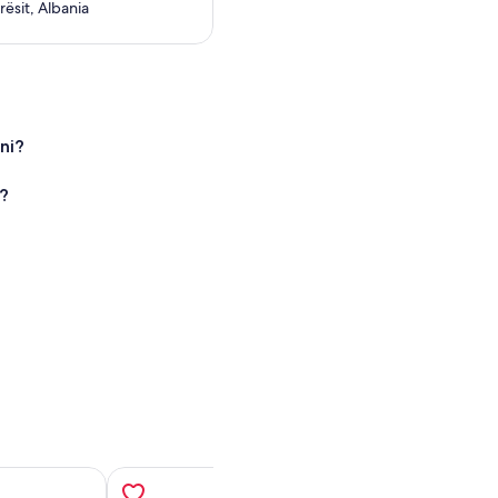
rësit, Albania
ni?
?