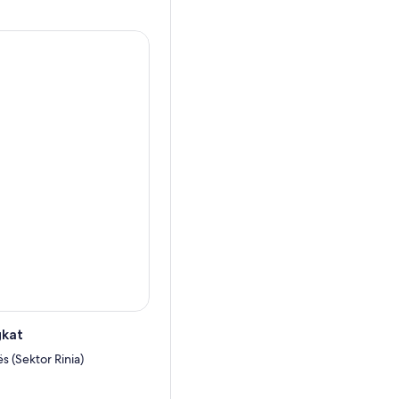
 pengalaman luar ruangan
ngawasan pemandu lokal
au, dan benamkan diri Anda
alin, peluang fotografi
.
gkat
ës (Sektor Rinia)