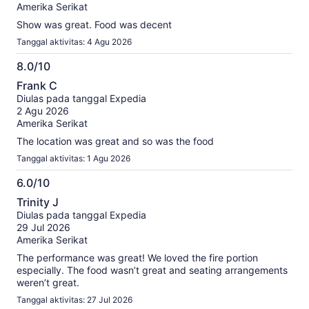
Amerika Serikat
Show was great. Food was decent
Tanggal aktivitas: 4 Agu 2026
8.0/10
8.0
Frank C
dari
Diulas pada tanggal Expedia
10
2 Agu 2026
Amerika Serikat
The location was great and so was the food
Tanggal aktivitas: 1 Agu 2026
6.0/10
6.0
Trinity J
dari
Diulas pada tanggal Expedia
10
29 Jul 2026
Amerika Serikat
The performance was great! We loved the fire portion
especially. The food wasn’t great and seating arrangements
weren’t great.
Tanggal aktivitas: 27 Jul 2026