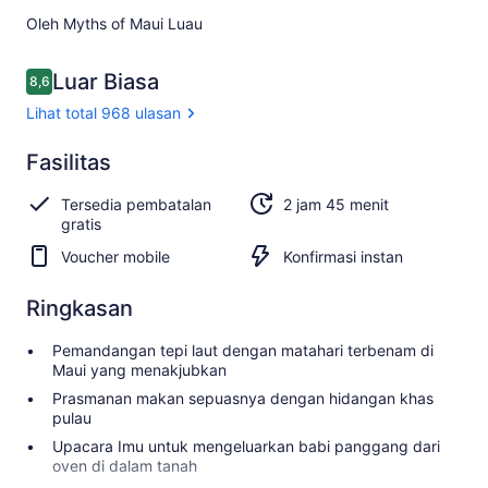
Oleh Myths of Maui Luau
Ulasan
Luar Biasa
8,6
8,6 dari 10
Lihat total 968 ulasan
Luar
Fasilitas
8.6
8.6 dari 10
Biasa
Tersedia pembatalan
2 jam 45 menit
Lihat
gratis
total
Voucher mobile
Konfirmasi instan
968
ulasan
Ringkasan
Pemandangan tepi laut dengan matahari terbenam di
Maui yang menakjubkan
Prasmanan makan sepuasnya dengan hidangan khas
pulau
Upacara Imu untuk mengeluarkan babi panggang dari
oven di dalam tanah