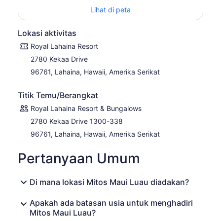
menampilkan penutup pisau api yang paling memesona.
Lihat di peta
MENU MAKAN MALAM
Makaroni dan Keju (V)
Lokasi aktivitas
Potongan Ayam Renyah
Royal Lahaina Resort
Mahimahi Luau dengan Santan dan Daun Talas
Daging Babi Kalua (GF)
2780 Kekaa Drive
Ayam Teriyaki
96761, Lahaina, Hawaii, Amerika Serikat
Sayuran pulau segar yang digoreng dalam wajan
Ubi Jalar Ungu Moloka'i (V/GF)
Nasi Goreng (V)
Titik Temu/Berangkat
Roti Gulung Roti Manis Hawaii (V)
Royal Lahaina Resort & Bungalows
Anggur dan Buah segar (V/GF)
Nanas iris (V/GF)
2780 Kekaa Drive 1300-338
Poi (V/GF)
96761, Lahaina, Hawaii, Amerika Serikat
Tako Poke
Fish Poke (GF)
Pertanyaan Umum
Mentimun Namasu (V/GF)
Lomi Lomi Salmon (GF)
Salad Makaroni (V)
Di mana lokasi Mitos Maui Luau diadakan?
Pakaian Oriental (V)
Pembalut Biji Pepaya (V/GF)
Ranch Dressing (V/GF)
Apakah ada batasan usia untuk menghadiri
Salad Tahu (V/GF)
Mitos Maui Luau?
Butter Mochi (V/GF)