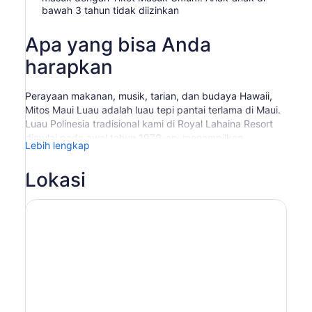
bawah 3 tahun tidak diizinkan
Apa yang bisa Anda
harapkan
Perayaan makanan, musik, tarian, dan budaya Hawaii,
Mitos Maui Luau adalah luau tepi pantai terlama di Maui.
Luau Polinesia tradisional kami di Royal Lahaina Resort
dimulai pada awal tahun 1970-an, menampilkan
Lebih lengkap
semangat budaya dan kuliner pulau tersebut. Latar
belakang laut yang indah menampilkan salah satu
Lokasi
pertunjukan Polinesia yang paling semarak dan menarik
di pulau Maui. Petualangan Anda dimulai dengan
penyambutan lei, upacara Imu, penggalian Pua'a Kalua
(babi panggang) dari oven di dalam tanah, pesta Hawaii
yang melimpah, dan prasmanan keiki (anak-anak). Cicipi
minuman tropis sambil menikmati musik Hawaii live dan
pertunjukan menawan. Luau terpanjang di Kaanapali
membawa Anda melalui perjalanan budaya Polinesia -
dari Aotearoa ke Tahiti, Hawaii, dan Samoa. Meledak
dengan energi, warna, musik, dan tarian, pertunjukan ini