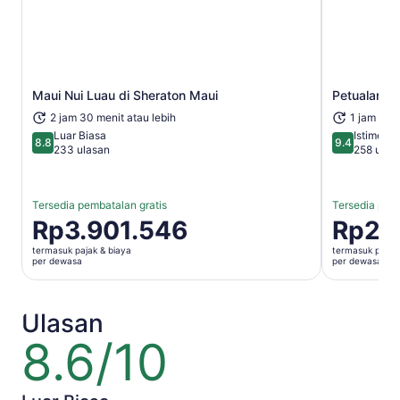
Maui Nui Luau di Sheraton Maui
Petualanga
Buka di tab baru
2 jam 30 menit atau lebih
1 jam 30 
Luar Biasa
Istimewa
8.8
9.4
8.8 dari 10
9.4 dari 10
233 ulasan
258 ulas
Tersedia pembatalan gratis
Tersedia pemb
Harga
Rp3.901.546
Harga
Rp2.
Rp3.901.546
Rp2.870.
termasuk pajak & biaya
termasuk pajak 
per
per
per dewasa
per dewasa
dewasa
dewasa
Ulasan
8.6/10
8.6
dari
10