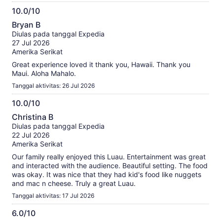
10.0/10
10.0
Bryan B
dari
Diulas pada tanggal Expedia
10
27 Jul 2026
Amerika Serikat
Great experience loved it thank you, Hawaii. Thank you
Maui. Aloha Mahalo.
Tanggal aktivitas: 26 Jul 2026
10.0/10
10.0
Christina B
dari
Diulas pada tanggal Expedia
10
22 Jul 2026
Amerika Serikat
Our family really enjoyed this Luau. Entertainment was great
and interacted with the audience. Beautiful setting. The food
was okay. It was nice that they had kid's food like nuggets
and mac n cheese. Truly a great Luau.
Tanggal aktivitas: 17 Jul 2026
6.0/10