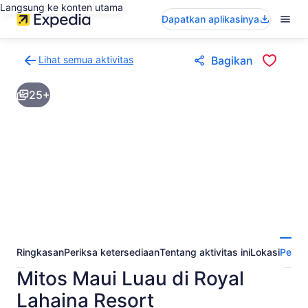
Langsung ke konten utama
Dapatkan aplikasinya
Lihat semua aktivitas
Bagikan
Kembali
ke
25+
halaman
hasil
aktivitas
Ringkasan
Periksa ketersediaan
Tentang aktivitas ini
Lokasi
Perta
Mitos Maui Luau di Royal
Lahaina Resort