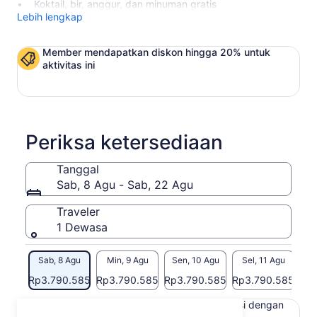
Koktail, bir, anggur, dan minuman gratis
Lebih lengkap
Member mendapatkan diskon hingga 20% untuk
aktivitas ini
Periksa ketersediaan
Tanggal
Sab, 8 Agu - Sab, 22 Agu
Traveler
1 Dewasa
Sab, 8 Agu
Min, 9 Agu
Sen, 10 Agu
Sel, 11 Agu
Ra
Rp3.790.585
Rp3.790.585
Rp3.790.585
Rp3.790.585
Rp3
Konten di halaman ini mungkin diproduksi dengan