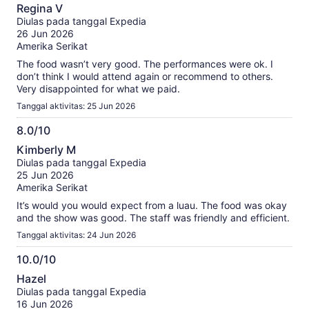
6.0
Regina V
dari
Diulas pada tanggal Expedia
10
26 Jun 2026
Amerika Serikat
The food wasn’t very good. The performances were ok. I
don’t think I would attend again or recommend to others.
Very disappointed for what we paid.
Tanggal aktivitas: 25 Jun 2026
8.0/10
8.0
Kimberly M
dari
Diulas pada tanggal Expedia
10
25 Jun 2026
Amerika Serikat
It’s would you would expect from a luau. The food was okay
and the show was good. The staff was friendly and efficient.
Tanggal aktivitas: 24 Jun 2026
10.0/10
10.0
Hazel
dari
Diulas pada tanggal Expedia
10
16 Jun 2026