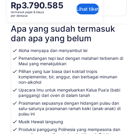
terjemahan mesin
Harga
Rp3.790.585
Lihat teks asli (Bahasa Inggris)
Lihat tiket
Rp3.790.585
termasuk pajak & biaya
Buka
Berikan masukan untuk terjemahan ini
per
per dewasa
di
dewasa
tab
Apa yang sudah termasuk
baru
dan apa yang belum
Aloha menyapa dan menyambut lei
Pemandangan tepi laut dengan matahari terbenam di
Maui yang menakjubkan
Pilihan yang luar biasa dari koktail tropis
komplementer, bir, anggur, dan berbagai minuman
non-alkohol
Upacara Imu untuk mengeluarkan Kalua Pua'a (babi
panggang) dari oven di dalam tanah
Prasmanan sepuasnya dengan hidangan pulau dan
satu-satunya prasmanan ramah keiki (anak-anak) di
pulau ini
Musik Hawaii langsung
Produksi panggung Polinesia yang mempesona dan