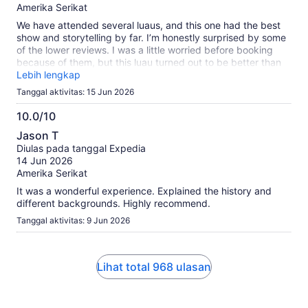
Amerika Serikat
We have attended several luaus, and this one had the best
show and storytelling by far. I’m honestly surprised by some
of the lower reviews. I was a little worried before booking
because of them, but this luau turned out to be better than
any of the others we’ve experienced at different hotels.
Lebih lengkap
During our trip, my father suddenly developed severe back
Tanggal aktivitas: 15 Jun 2026
pain and had difficulty walking. The staff were incredibly
welcoming, kind, and helpful. They went out of their way to
10.0/10
assist him, and we are truly grateful for their care and
10.0
Jason T
hospitality. Thank you for making our experience so special.
dari
Diulas pada tanggal Expedia
We had a wonderful time and would highly recommend this
10
14 Jun 2026
luau to others.
Amerika Serikat
It was a wonderful experience. Explained the history and
different backgrounds. Highly recommend.
Tanggal aktivitas: 9 Jun 2026
Lihat total 968 ulasan