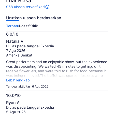
Luar Biasa
968 ulasan terverifikasi
968
ulasan
Urutkan ulasan berdasarkan
untuk
aktivitas
Terbaru
Positif
Kritik
ini.
Informasi
6.0/10
lebih
6.0
lanjut
Natalia V
dari
tentang
Diulas pada tanggal Expedia
10
ulasan
7 Agu 2026
terverifikasi
Amerika Serikat
kami
Great performers and an enjoyable show, but the experience
was disappointing. We waited 45 minutes to get in,didn't
receive flower leis, and were told to rush for food because it
was being removed.The buffet was sparse, desserts were
just sponge cake
Lebih lengkap
Tanggal aktivitas: 6 Agu 2026
10.0/10
10.0
Ryan A
dari
Diulas pada tanggal Expedia
10
5 Agu 2026