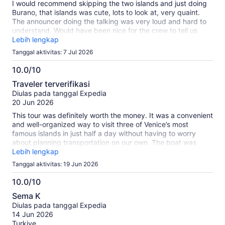
I would recommend skipping the two islands and just doing
Burano, that islands was cute, lots to look at, very quaint.
The announcer doing the talking was very loud and hard to
understand. Would have been nice for the crew to tell us
places interest
Lebih lengkap
Tanggal aktivitas: 7 Jul 2026
10.0/10
10.0
Traveler terverifikasi
dari
Diulas pada tanggal Expedia
10
20 Jun 2026
This tour was definitely worth the money. It was a convenient
and well-organized way to visit three of Venice’s most
famous islands in just half a day without having to worry
about planning transportation on our own. The boat was
comfortable, departures were punctual, and the itinerary
Lebih lengkap
allowed enough time to explore each stop at a relaxed pace.
Tanggal aktivitas: 19 Jun 2026
Murano was interesting for its glassmaking heritage, and
seeing the craftsmanship firsthand was a highlight. Burano
10.0/10
was probably my favorite island, with its colorful houses,
10.0
Sema K
charming canals, and great atmosphere for walking around
dari
Diulas pada tanggal Expedia
and taking photos. Torcello offered a quieter and more
10
14 Jun 2026
peaceful experience, providing a nice contrast to the busier
Turkiye
parts of Venice. The guides were informative and helpful