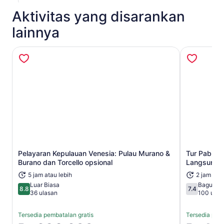
Aktivitas yang disarankan
lainnya
Pelayaran Kepulauan Venesia: Pulau Murano &
Tur Pabrik
Buka di tab baru
Burano dan Torcello opsional
Langsung
5 jam atau lebih
2 jam
Luar Biasa
Bagus
8.8
7.4
8.8 dari 10
7.4 dari 10
36 ulasan
100 ulas
Tersedia pembatalan gratis
Tersedia pemb