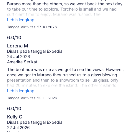
Burano more than the others, so we went back the next day
to take our time to explore. Torchello is small and we had
sufficient time to enjoy. Murano was rushed. The
demonstration was great.
Lebih lengkap
Tanggal aktivitas: 27 Jul 2026
6.0/10
6.0
Lorena M
dari
Diulas pada tanggal Expedia
10
24 Jul 2026
Amerika Serikat
The boat ride was nice as we got to see the views. However,
once we got to Murano they rushed us to a glass blowing
presentation and then to a showroom to sell us glass. only
had 20 minutes to explore the island. The other 2 islands
were boring
Lebih lengkap
Tanggal aktivitas: 23 Jul 2026
6.0/10
6.0
Kelly C
dari
Diulas pada tanggal Expedia
10
22 Jul 2026