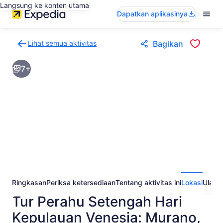
Langsung ke konten utama
Dapatkan aplikasinya
Lihat semua aktivitas
Bagikan
Kembali
ke
7+
halaman
hasil
aktivitas
Ringkasan
Periksa ketersediaan
Tentang aktivitas ini
Lokasi
Ulasa
Tur Perahu Setengah Hari
Kepulauan Venesia: Murano,