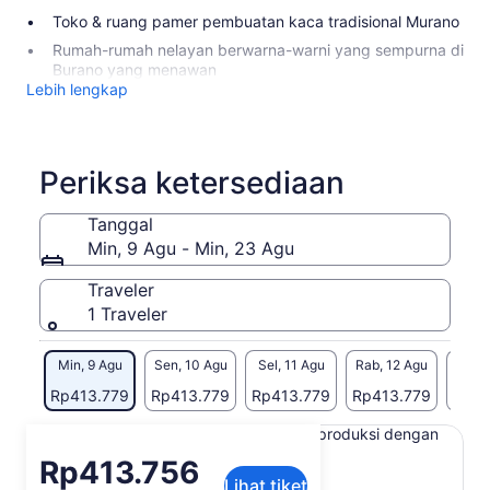
Toko & ruang pamer pembuatan kaca tradisional Murano
Rumah-rumah nelayan berwarna-warni yang sempurna di
Burano yang menawan
Lebih lengkap
Periksa ketersediaan
Tanggal
Min, 9 Agu - Min, 23 Agu
Traveler
1 Traveler
Min, 9 Agu
Sen, 10 Agu
Sel, 11 Agu
Rab, 12 Agu
Kam, 
Rp413.779
Rp413.779
Rp413.779
Rp413.779
Rp41
Konten di halaman ini mungkin diproduksi dengan
terjemahan mesin
Harga
Rp413.756
Lihat teks asli (Bahasa Inggris)
Lihat tiket
Rp413.756