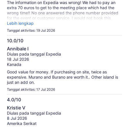
The information on Expedia was wrong! We had to pay an
extra 70 euros to get to the meeting place which had the
wrong time!! No one answered the phone number provided
for the event or customer service. I would not book this
through Expedia at all!
Lebih lengkap
Tanggal aktivitas: 19 Jul 2026
10.0/10
10.0
Annibale I
dari
Diulas pada tanggal Expedia
10
18 Jul 2026
Kanada
Good value for money. If purchasing on site, twice as
expensive. Murano and Burano are worth it.. Other island is
just an add on.
Tanggal aktivitas: 17 Jul 2026
4.0/10
4.0
Kristie V
dari
Diulas pada tanggal Expedia
10
8 Jul 2026
Amerika Serikat