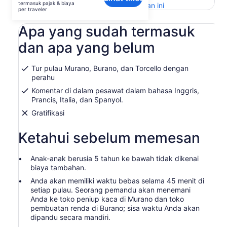
termasuk pajak & biaya
Buka
Berikan masukan untuk terjemahan ini
per
per traveler
di
traveler
tab
Apa yang sudah termasuk
baru
dan apa yang belum
Tur pulau Murano, Burano, dan Torcello dengan
perahu
Komentar di dalam pesawat dalam bahasa Inggris,
Prancis, Italia, dan Spanyol.
Gratifikasi
Ketahui sebelum memesan
Anak-anak berusia 5 tahun ke bawah tidak dikenai
biaya tambahan.
Anda akan memiliki waktu bebas selama 45 menit di
setiap pulau. Seorang pemandu akan menemani
Anda ke toko peniup kaca di Murano dan toko
pembuatan renda di Burano; sisa waktu Anda akan
dipandu secara mandiri.