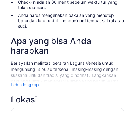
Check-in adalah 30 menit sebelum waktu tur yang
telah dipesan.
Anda harus mengenakan pakaian yang menutup
bahu dan lutut untuk mengunjungi tempat sakral atau
suci.
Apa yang bisa Anda
harapkan
Berlayarlah melintasi perairan Laguna Venesia untuk
mengunjungi 3 pulau terkenal, masing-masing dengan
suasana unik dan tradisi yang dihormati. Langkahkan
kaki Anda untuk menjelajahi Burano yang penuh warna,
Lebih lengkap
menjelajahi jalan-jalan di Torcello yang kuno, dan
saksikan para ahli peniup kaca Murano yang terkenal di
Lokasi
tempat kerja.
Mark's Square atau di belakang stasiun kereta Santa
Lucia, dan meluncurlah melintasi perairan menuju surga
pembuatan kaca Murano, tempat keterampilan dan
teknik meniup kaca Murano yang penuh warna diasah
selama berabad-abad. Turunlah dan ikuti pemandu ke