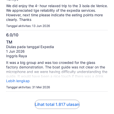
throughout the trip, sharing useful background information
We did enjoy the 4- hour relaxed trip to the 3 isola de Venice.
while keeping the tour moving smoothly. Overall, it was an
We appreciated tge reliability of the expedia services.
enjoyable and efficient way to experience some of the
However, next time please indicate the eeting points more
unique islands of the Venetian Lagoon. I would recommend it
clearly. Thanks
to anyone visi
Tanggal aktivitas: 13 Jun 2026
6.0/10
6.0
TM
dari
Diulas pada tanggal Expedia
10
1 Jun 2026
Inggris Raya
It was a big group and was too crowded for the glass
factory demonstration. The boat guide was not clear on the
microphone and we were having difficulty understanding the
guide. It would have been a nice touch if there was a drink
offered on the boat as part of the deal as most other
Lebih lengkap
countries do on similar tours. It would also have been better
Tanggal aktivitas: 31 Mei 2026
if more time was available on one of the islands so people
can have lunch.
Lihat total 1.817 ulasan