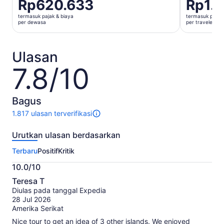
Harga
Rp620.633
Harga
Rp1.
Rp620.633
Rp1.448.1
termasuk pajak & biaya
termasuk pajak 
per
per
per dewasa
per traveler
dewasa
traveler
Ulasan
7.8/10
7.8
dari
10
Bagus
1.817 ulasan terverifikasi
1817
ulasan
Urutkan ulasan berdasarkan
untuk
aktivitas
Terbaru
Positif
Kritik
ini.
Informasi
10.0/10
lebih
10.0
lanjut
Teresa T
dari
tentang
Diulas pada tanggal Expedia
10
ulasan
28 Jul 2026
terverifikasi
Amerika Serikat
kami
Nice tour to get an idea of 3 other islands. We enjoyed