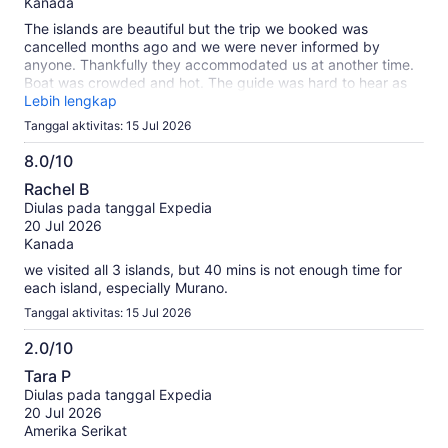
Kanada
The islands are beautiful but the trip we booked was
cancelled months ago and we were never informed by
anyone. Thankfully they accommodated us at another time.
Boat was crowded and hot. The guide was hard to hear as
the other passengers were noisy.
Lebih lengkap
Tanggal aktivitas: 15 Jul 2026
8.0/10
8.0
Rachel B
dari
Diulas pada tanggal Expedia
10
20 Jul 2026
Kanada
we visited all 3 islands, but 40 mins is not enough time for
each island, especially Murano.
Tanggal aktivitas: 15 Jul 2026
2.0/10
2.0
Tara P
dari
Diulas pada tanggal Expedia
10
20 Jul 2026
Amerika Serikat