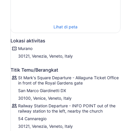
toko dan ruang pamer pembuatan kaca untuk melihat
demonstrasi singkat, lalu habiskan sisa waktu Anda
untuk menjelajah sendiri sebelum kembali ke kapal.
Perhentian Anda berikutnya adalah di pulau tetangga,
Lihat di peta
Burano, yang terkenal dengan rumah-rumah nelayan
yang mempesona dengan warna-warna mencolok dan
berani. Awali kunjungan Anda di sini dengan mengunjungi
Lokasi aktivitas
toko pembuat renda-pulau ini terkenal dengan desain
Murano
buatan tangannya yang halus-sebelum berkeliling untuk
30121, Venezia, Veneto, Italy
memotret kanal yang melintasi pulau atau menikmati kopi
di kafe yang tenang.
Titik Temu/Berangkat
Perhentian terakhir Anda adalah pulau Torcello, yang
dikenal sebagai pemukiman pertama di Laguna Venesia.
St Mark's Square Departure - Alilaguna Ticket Office
in front of the Royal Gardens gate
Di sini terdapat gereja-gereja Bizantium kuno dan jalan
setapak yang indah, cocok untuk berjalan-jalan dan
San Marco Giardinetti DX
melihat sekilas masa lalu sebelum Anda kembali ke kapal
30100, Venice, Veneto, Italy
untuk pelayaran terakhir menuju Venesia.
Railway Station Departure - INFO POINT out of the
railway station to the left, nearby the church
54 Cannaregio
30121, Venezia, Veneto, Italy