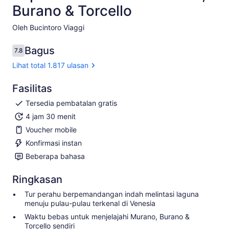
Burano & Torcello
Oleh Bucintoro Viaggi
Bagus
7.8
7.8 dari 10
Lihat total 1.817 ulasan
Fasilitas
Tersedia pembatalan gratis
4 jam 30 menit
Voucher mobile
Konfirmasi instan
Beberapa bahasa
Ringkasan
Tur perahu berpemandangan indah melintasi laguna
menuju pulau-pulau terkenal di Venesia
Waktu bebas untuk menjelajahi Murano, Burano &
Torcello sendiri