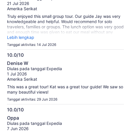
10
21 Jul 2026
Amerika Serikat
Truly enjoyed this small group tour. Our guide Jay was very
knowledgeable and helpful. Would recommend for solo
travelers, families or groups. The lunch option was very good
and enough time was given to eat our meal without any
rushing. Would do afai
Lebih lengkap
Tanggal aktivitas: 14 Jul 2026
10.0/10
10.0
Denise W
dari
Diulas pada tanggal Expedia
10
1 Jul 2026
Amerika Serikat
This was a great tour! Kat was a great tour guide! We saw so
many beautiful views!
Tanggal aktivitas: 29 Jun 2026
10.0/10
10.0
Oppa
dari
Diulas pada tanggal Expedia
10
7 Jun 2026