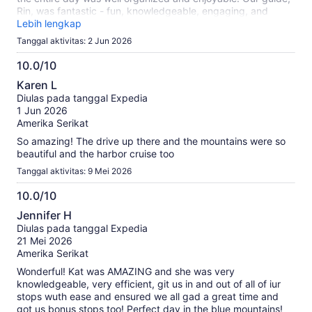
Rin, was fantastic - fun, knowledgeable, engaging, and
clearly passionate about the area. She shared interesting
Lebih lengkap
information throughout the tour while keeping the group
Tanggal aktivitas: 2 Jun 2026
entertained and on schedule. I would highly recommend this
excursion to anyone visiting Sydney and looking to
10.0/10
experience the Blue Mountains.
10.0
Karen L
dari
Diulas pada tanggal Expedia
10
1 Jun 2026
Amerika Serikat
So amazing! The drive up there and the mountains were so
beautiful and the harbor cruise too
Tanggal aktivitas: 9 Mei 2026
10.0/10
10.0
Jennifer H
dari
Diulas pada tanggal Expedia
10
21 Mei 2026
Amerika Serikat
Wonderful! Kat was AMAZING and she was very
knowledgeable, very efficient, git us in and out of all of iur
stops wuth ease and ensured we all gad a great time and
got us bonus stops too! Perfect day in the blue mountains!