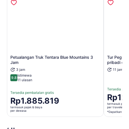
Petualangan Truk Tentara Blue Mountains 3
Tur Pegunu
Buka di tab baru
Jam
pribadi den
3 jam
11 jam
Istimewa
9.8
9.8 dari 10
11 ulasan
Tersedia pemb
Tersedia pembatalan gratis
Harga
Rp12
Harga
Rp1.885.819
Rp12.529
Rp1.885.819
termasuk pajak 
per
termasuk pajak & biaya
per traveler*
per
per dewasa
traveler*
*Dapatkan harg
dewasa
*Dapatka
harga