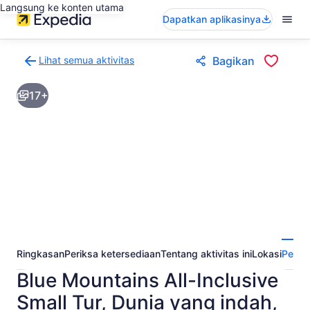
Langsung ke konten utama
Dapatkan aplikasinya
Lihat semua aktivitas
Bagikan
Kembali
ke
17+
halaman
hasil
aktivitas
Ringkasan
Periksa ketersediaan
Tentang aktivitas ini
Lokasi
Perta
Blue Mountains All-Inclusive
Small Tur, Dunia yang indah,