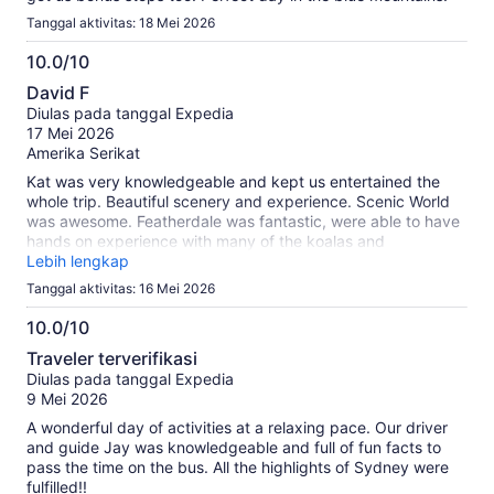
Tanggal aktivitas: 18 Mei 2026
10.0/10
10.0
David F
dari
Diulas pada tanggal Expedia
10
17 Mei 2026
Amerika Serikat
Kat was very knowledgeable and kept us entertained the
whole trip. Beautiful scenery and experience. Scenic World
was awesome. Featherdale was fantastic, were able to have
hands on experience with many of the koalas and
kangaroos.
Lebih lengkap
Tanggal aktivitas: 16 Mei 2026
10.0/10
10.0
Traveler terverifikasi
dari
Diulas pada tanggal Expedia
10
9 Mei 2026
A wonderful day of activities at a relaxing pace. Our driver
and guide Jay was knowledgeable and full of fun facts to
pass the time on the bus. All the highlights of Sydney were
fulfilled!!