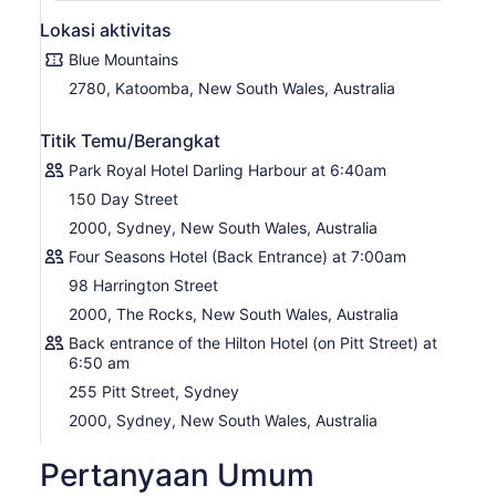
spesies margasatwa asli Australia lainnya. Akhiri hari
Lokasi aktivitas
dengan menghindari lalu lintas pada jam sibuk seperti
Blue Mountains
penduduk setempat dengan perjalanan feri menyusuri
Sungai Parramatta dan melihat lebih banyak hal di
2780, Katoomba, New South Wales, Australia
Sydney, termasuk Sydney Olympic Park. Kapal pesiar
kembali ke Sydney Harbour, berlayar di bawah Harbour
Titik Temu/Berangkat
Bridge, melewati Sydney Opera House sebelum berakhir
Park Royal Hotel Darling Harbour at 6:40am
di Circular Quay.
150 Day Street
2000, Sydney, New South Wales, Australia
Four Seasons Hotel (Back Entrance) at 7:00am
98 Harrington Street
2000, The Rocks, New South Wales, Australia
Back entrance of the Hilton Hotel (on Pitt Street) at
6:50 am
255 Pitt Street, Sydney
2000, Sydney, New South Wales, Australia
Pertanyaan Umum