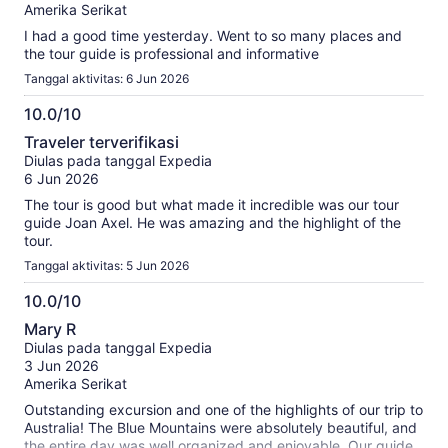
Amerika Serikat
I had a good time yesterday. Went to so many places and
the tour guide is professional and informative
Tanggal aktivitas: 6 Jun 2026
10.0/10
10.0
Traveler terverifikasi
dari
Diulas pada tanggal Expedia
10
6 Jun 2026
The tour is good but what made it incredible was our tour
guide Joan Axel. He was amazing and the highlight of the
tour.
Tanggal aktivitas: 5 Jun 2026
10.0/10
10.0
Mary R
dari
Diulas pada tanggal Expedia
10
3 Jun 2026
Amerika Serikat
Outstanding excursion and one of the highlights of our trip to
Australia! The Blue Mountains were absolutely beautiful, and
the entire day was well organized and enjoyable. Our guide,