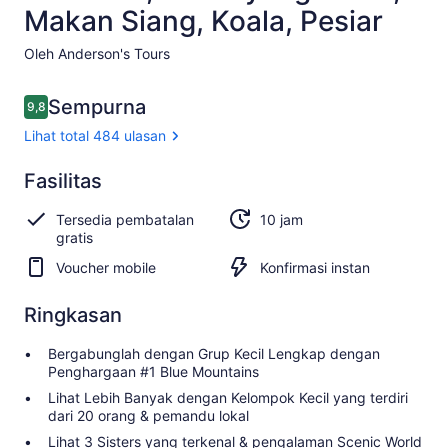
Makan Siang, Koala, Pesiar
Oleh Anderson's Tours
Ulasan
Sempurna
9,8
9,8 dari 10
Lihat total 484 ulasan
Istimewa
Fasilitas
9.8
9.8 dari 10
Lihat
Tersedia pembatalan
10 jam
total
gratis
484
ulasan
Voucher mobile
Konfirmasi instan
Ringkasan
Bergabunglah dengan Grup Kecil Lengkap dengan
Penghargaan #1 Blue Mountains
Lihat Lebih Banyak dengan Kelompok Kecil yang terdiri
dari 20 orang & pemandu lokal
Lihat 3 Sisters yang terkenal & pengalaman Scenic World