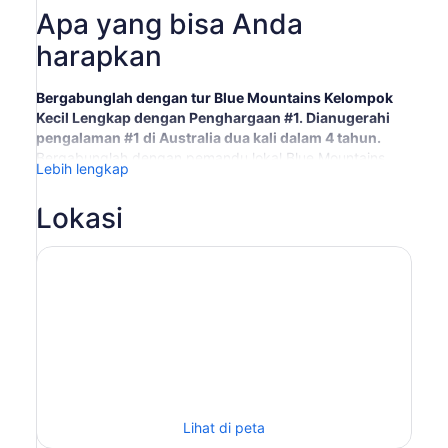
Apa yang bisa Anda
harapkan
Bergabunglah dengan tur Blue Mountains Kelompok
Kecil Lengkap dengan Penghargaan #1. Dianugerahi
pengalaman #1 di Australia dua kali dalam 4 tahun.
Bergabunglah dengan pemandu lokal Blue Mountains
Lebih lengkap
dalam tur lengkap dengan kunjungan berpemandu ke
Scenic World, termasuk jalur kereta api tercuram di
Lokasi
dunia, kereta gantung Skyway, dan Cableway, serta
jalan setapak pendek di hutan hujan berpemandu.
Habiskan lebih banyak waktu di Pegunungan untuk
melihat lebih banyak dengan cara kelompok kecil
Mendengarkan komentar para ahli dan melihat
pemandangan Three Sisters, dan Jamison Valley yang
luas. Termasuk di dalamnya adalah makan siang di
restoran pegunungan, diikuti dengan akses ke tempat-
tempat pengamatan yang hanya dapat diakses oleh tur
kelompok kecil.
Kunjungi Featherdale Wildlife Park atau Kebun Binatang
Lihat di peta
Sydney untuk melihat koala, kanguru, dan banyak