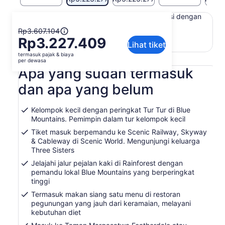
Konten di halaman ini mungkin diproduksi dengan
terjemahan mesin
Harga
Rp3.607.104
Lihat teks asli (Bahasa Inggris)
Rp3.227.409
sebelumnya
Lihat tiket
Buka
Berikan masukan untuk terjemahan ini
adalah
termasuk pajak & biaya
di
Rp3.607.104
per dewasa
tab
Apa yang sudah termasuk
dan
baru
harga
dan apa yang belum
saat
ini
Kelompok kecil dengan peringkat Tur Tur di Blue
adalah
Mountains. Pemimpin dalam tur kelompok kecil
Rp3.227.409
per
Tiket masuk berpemandu ke Scenic Railway, Skyway
dewasa
& Cableway di Scenic World. Mengunjungi keluarga
Three Sisters
Jelajahi jalur pejalan kaki di Rainforest dengan
pemandu lokal Blue Mountains yang berperingkat
tinggi
Termasuk makan siang satu menu di restoran
pegunungan yang jauh dari keramaian, melayani
kebutuhan diet