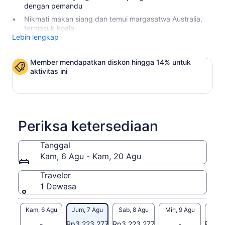
dengan pemandu
Nikmati makan siang dan temui margasatwa Australia,
termasuk koala
Lebih lengkap
Member mendapatkan diskon hingga 14% untuk
aktivitas ini
Periksa ketersediaan
Tanggal
Kam, 6 Agu - Kam, 20 Agu
Traveler
1 Dewasa
Kam, 6 Agu
Jum, 7 Agu
Sab, 8 Agu
Min, 9 Agu
Sen, 
-
Rp3.223.277
Rp3.223.277
-
Rp3.2