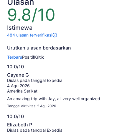
Ulasan
lebih
rendah
9.8/10
9.8
dengan
dari
memilih
10
beberapa
Istimewa
traveler
484 ulasan terverifikasi
484
ulasan
Urutkan ulasan berdasarkan
untuk
aktivitas
Terbaru
Positif
Kritik
ini.
Informasi
10.0/10
lebih
10.0
lanjut
Gayane G
dari
tentang
Diulas pada tanggal Expedia
10
ulasan
4 Agu 2026
terverifikasi
Amerika Serikat
kami
An amazing trip with Jay, all very well organized
Tanggal aktivitas: 2 Agu 2026
10.0/10
10.0
Elizabeth P
dari
Diulas pada tanggal Expedia