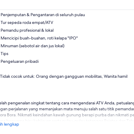
tab
baru
Penjemputan & Pengantaran di seluruh pulau
Tur sepeda roda empat/ATV
Pemandu profesional & lokal
Mencicipi buah-buahan, roti kelapa "IPO"
Minuman (sebotol air dan jus lokal)
Tips
Pengeluaran pribadi
Tidak cocok untuk: Orang dengan gangguan mobilitas, Wanita hamil
elah pengenalan singkat tentang cara mengendarai ATV Anda, petualan
gan perjalanan yang memanjakan mata menuju salah satu titik pemand
Bora Bora. Nikmati keindahan kawah gunung berapi purba dan nikmat
una berwarna biru kehijauan serta pulau-pulau tetangga Raiatea dan Tah
ih lengkap
jalanan Anda berlanjut dengan tur berpemandu ke perkebunan vanili Tahi