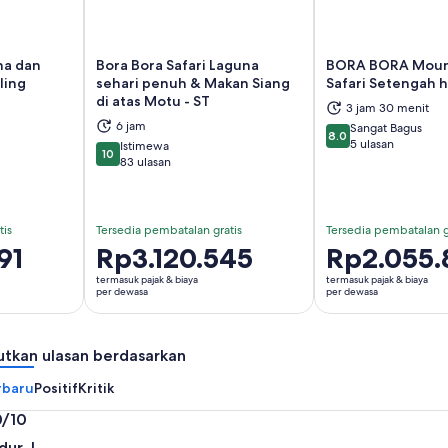
na dan
Bora Bora Safari Laguna
BORA BORA Moun
ling
sehari penuh & Makan Siang
Safari Setengah h
di atas Motu - ST
3 jam 30 menit
 di tab baru
Buka di tab baru
Bu
6 jam
Sangat Bagus
8.0
8.0 dari 10
5 ulasan
Istimewa
10
10 dari 10
83 ulasan
tis
Tersedia pembatalan gratis
Tersedia pembatalan g
91
Harga
Rp3.120.545
Harga
Rp2.055.
Rp3.120.545
Rp2.055.848
termasuk pajak & biaya
termasuk pajak & biaya
per
per
per dewasa
per dewasa
dewasa
dewasa
utkan ulasan berdasarkan
rbaru
Positif
Kritik
0/10
0
dur J