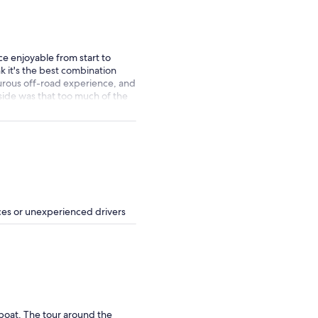
traveler
 enjoyable from start to
ink it's the best combination
urous off-road experience, and
side was that too much of the
countryside. The tour was
ess time riding on paved
ices or unexperienced drivers
 boat. The tour around the