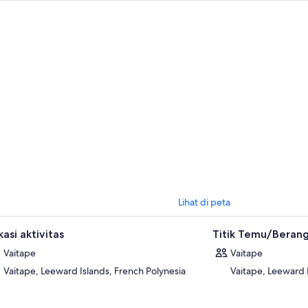
a akan Jelajahi menyaksikan proses menanam, penyerbukan, dan panen v
ama kunjungan Anda, nikmati sesi mencicipi produk-produk vanili lokal y
un vanili buatan sendiri yang menyegarkan.
ualangan ini berakhir di meriam-meriam Amerika bersejarah dari masa Pe
ghadap ke Teluk Faanui. Pelajari sejarah masa perang Bora Bora yang un
andangan panorama yang menakjubkan.
galaman unik ini memadukan petualangan, sejarah, budaya, dan tradisi P
am satu petualangan ATV yang tak terlupakan Tur.
Lihat di peta
asi aktivitas
Titik Temu/Beran
Vaitape
Vaitape
Vaitape, Leeward Islands, French Polynesia
Vaitape, Leeward 