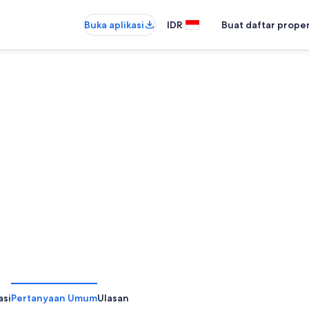
Buka aplikasi
IDR
Buat daftar prope
asi
Pertanyaan Umum
Ulasan