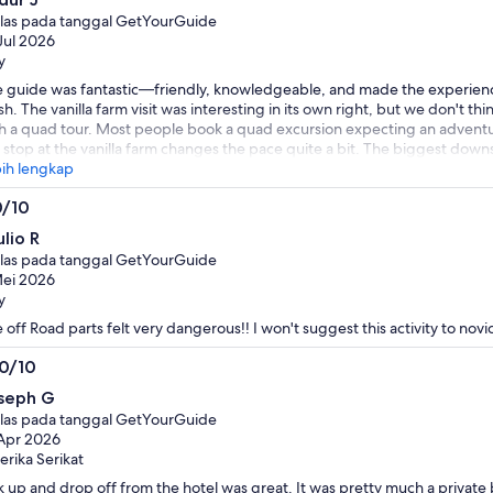
i
las pada tanggal GetYourGuide
Jul 2026
y
 guide was fantastic—friendly, knowledgeable, and made the experience
ish. The vanilla farm visit was interesting in its own right, but we don't th
h a quad tour. Most people book a quad excursion expecting an advent
 stop at the vanilla farm changes the pace quite a bit. The biggest down
e was spent on regular public roads rather than off-road trails or in the 
ih lengkap
oyable overall, but we were hoping for more time exploring nature and l
0/10
ds. the tour is too expensive for what it includes
0
lio R
i
las pada tanggal GetYourGuide
ei 2026
y
 off Road parts felt very dangerous!! I won't suggest this activity to nov
.0/10
0
seph G
i
las pada tanggal GetYourGuide
Apr 2026
rika Serikat
k up and drop off from the hotel was great. It was pretty much a private