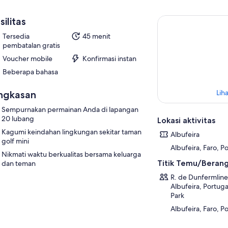
silitas
Tersedia
45 menit
pembatalan gratis
Voucher mobile
Konfirmasi instan
Beberapa bahasa
Liha
ngkasan
Sempurnakan permainan Anda di lapangan
20 lubang
Lokasi aktivitas
Kagumi keindahan lingkungan sekitar taman
Albufeira
golf mini
Albufeira, Faro, P
Nikmati waktu berkualitas bersama keluarga
Titik Temu/Beran
dan teman
R. de Dunfermline
Albufeira, Portuga
Park
Albufeira, Faro, P