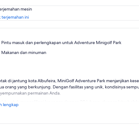
terjemahan mesin
Buka
 terjemahan ini
di
tab
baru
Pintu masuk dan perlengkapan untuk Adventure Minigolf Park
Makanan dan minuman
etak di jantung kota Albufeira, MiniGolf Adventure Park menjanjikan ke
a orang yang berkunjung. Dengan fasilitas yang unik, kondisinya semp
yempurnakan permainan Anda.
lah untuk mengelilingi lapangan dengan 20 lubang, dengan latar belaka
h lengkap
 Anda belum pernah bermain golf mini sebelumnya, sekarang adalah kes
ati lingkungan yang indah sambil bersantai dan bersenang-senang den