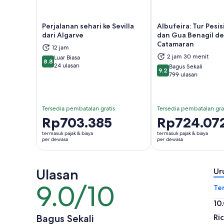
Perjalanan sehari ke Sevilla
Albufeira: Tur Pesis
dari Algarve
dan Gua Benagil d
Catamaran
12 jam
Buka di tab baru
Buka
2 jam 30 menit
Luar Biasa
8.8
8.8 dari 10
24 ulasan
Bagus Sekali
9.2
9.2 dari 10
799 ulasan
Tersedia pembatalan gratis
Tersedia pembatalan gra
Harga
Rp703.385
Harga
Rp724.07
Rp703.385
Rp724.072
termasuk pajak & biaya
termasuk pajak & biaya
per
per
per dewasa
per dewasa
dewasa
dewasa
Ulasan
Ur
9.0/10
9.0
Te
dari
10
10
10.
Bagus Sekali
Ri
dar