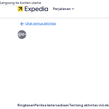
Langsung ke konten utama
Perjalanan
Lihat semua aktivitas
Kembali
ke
8+
halaman
hasil
aktivitas
Ringkasan
Periksa ketersediaan
Tentang aktivitas ini
Lok