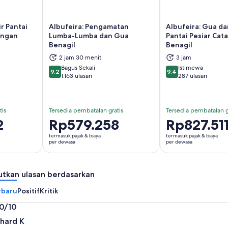
ir Pantai
Albufeira: Pengamatan
Albufeira: Gua da
engan
Lumba-Lumba dan Gua
Pantai Pesiar Cat
Benagil
Benagil
 di tab baru
Buka di tab baru
Bu
2 jam 30 menit
3 jam
Bagus Sekali
Istimewa
9.2
9.4
9.2 dari 10
9.4 dari 10
1.163 ulasan
287 ulasan
tis
Tersedia pembatalan gratis
Tersedia pembatalan g
2
Harga
Rp579.258
Harga
Rp827.51
Rp579.258
Rp827.511
termasuk pajak & biaya
termasuk pajak & biaya
per
per
per dewasa
per dewasa
dewasa
dewasa
utkan ulasan berdasarkan
rbaru
Positif
Kritik
.0/10
0
chard K
i