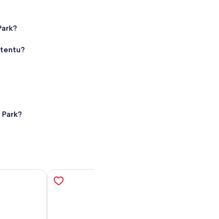
Park?
rtentu?
 Park?