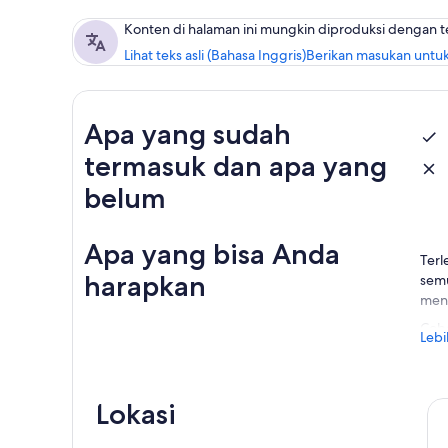
Konten di halaman ini mungkin diproduksi dengan 
Lihat teks asli (Bahasa Inggris)
Berikan masukan untuk
Apa yang sudah
termasuk dan apa yang
belum
Apa yang bisa Anda
Terl
harapkan
semu
men
Coba
Lebi
Jika
Nikm
Lokasi