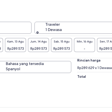
Traveler
1 Dewasa
u
Kam, 13 Agu
Jum, 14 Agu
Sab, 15 Agu
Min, 16 Agu
Sen, 17 
3
Rp289.573
Rp289.573
Rp289.573
-
Rp289.
Rincian harga
Bahasa yang tersedia
Rp289.629 x 1 Dewasa
Spanyol
Total