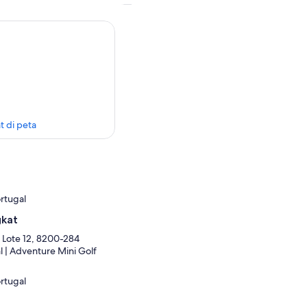
t di peta
ortugal
gkat
 Lote 12, 8200-284
l | Adventure Mini Golf
ortugal