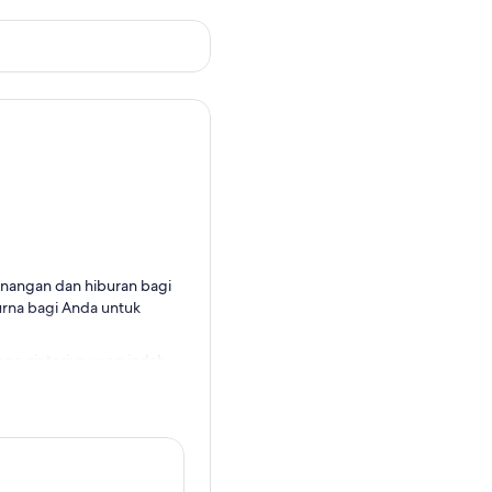
senangan dan hiburan bagi
urna bagi Anda untuk
ng air terjun yang indah.
empatan Anda untuk belajar.
gan keluarga dan teman.