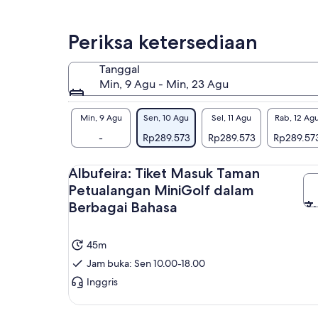
Periksa ketersediaan
Tanggal
Min, 9 Agu - Min, 23 Agu
Min, 9 Agu
Sen, 10 Agu
Sel, 11 Agu
Rab, 12 Ag
-
Rp289.573
Rp289.573
Rp289.57
Albufeira: Tiket Masuk Taman
Petualangan MiniGolf dalam
Berbagai Bahasa
45m
Jam buka: Sen 10.00-18.00
Inggris