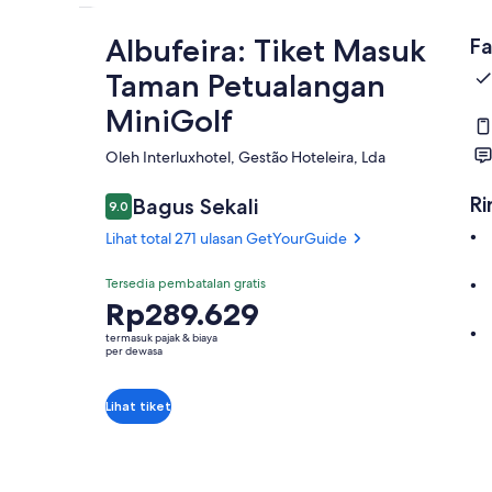
Albufeira: Tiket Masuk
Fa
Taman Petualangan
MiniGolf
Oleh Interluxhotel, Gestão Hoteleira, Lda
Ri
Bagus Sekali
9.0
9.0 dari 10
Lihat total 271 ulasan GetYourGuide
Tersedia pembatalan gratis
Harga
Rp289.629
Rp289.629
termasuk pajak & biaya
per
per dewasa
dewasa
Lihat tiket