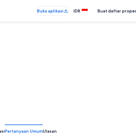
Buka aplikasi
IDR
Buat daftar prope
asi
Pertanyaan Umum
Ulasan