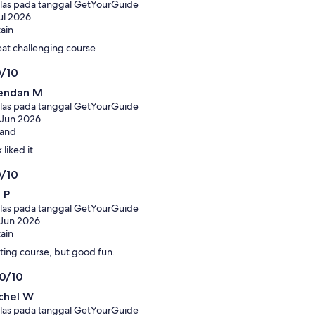
las pada tanggal GetYourGuide
ul 2026
tain
at challenging course
0/10
0
endan M
i
las pada tanggal GetYourGuide
 Jun 2026
land
 liked it
0/10
0
 P
i
las pada tanggal GetYourGuide
Jun 2026
tain
ting course, but good fun.
.0/10
0
chel W
i
las pada tanggal GetYourGuide