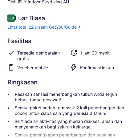
Oleh iFLY Indoor Skydiving AU
Ulasan
Luar Biasa
8,8
8,8 dari 10
Lihat total 22 ulasan GetYourGuide
Luar
Fasilitas
8.8
8.8 dari 10
Biasa
Tersedia pembatalan
1 jam 30 menit
Lihat total 22
gratis
ulasan
Voucher mobile
Konfirmasi instan
GetYourGuide
Ringkasan
Rasakan sensasi menerbangkan tubuh Anda terjun
bebas, tanpa pesawat!
Semua paket sudah termasuk 2 kali penerbangan dan
cocok untuk siapa saja yang berusia 3 tahun.
iFLY adalah aktivitas yang mudah diakses, aman dan
menyenangkan bagi seluruh keluarga.
Semua perlengkapan penerbangan dan pelatihan