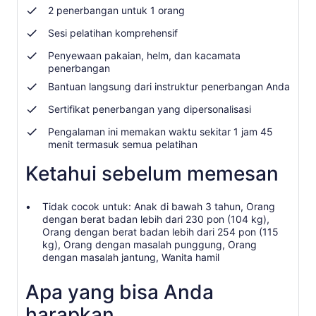
2 penerbangan untuk 1 orang
Sesi pelatihan komprehensif
Penyewaan pakaian, helm, dan kacamata
penerbangan
Bantuan langsung dari instruktur penerbangan Anda
Sertifikat penerbangan yang dipersonalisasi
Pengalaman ini memakan waktu sekitar 1 jam 45
menit termasuk semua pelatihan
Ketahui sebelum memesan
Tidak cocok untuk: Anak di bawah 3 tahun, Orang
dengan berat badan lebih dari 230 pon (104 kg),
Orang dengan berat badan lebih dari 254 pon (115
kg), Orang dengan masalah punggung, Orang
dengan masalah jantung, Wanita hamil
Apa yang bisa Anda
harapkan