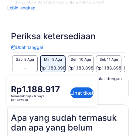
disediakan dan termasuk dalam setiap paket.
Lebih lengkap
Periksa ketersediaan
Ubah tanggal
Ubah
tanggal
Sab, 8 Agu
Min, 9 Agu
Sen, 10 Agu
Sel, 11 Agu
Rab, 
-
Rp1.188.898
Rp1.188.898
Rp1.188.898
Rp1.1
Konten di halaman ini mungkin diproduksi dengan
terjemahan mesin
Harga
Rp1.188.917
Lihat teks asli (Bahasa Inggris)
Lihat tiket
Rp1.188.917
termasuk pajak & biaya
Buka
Berikan masukan untuk terjemahan ini
per
per dewasa
di
dewasa
tab
baru
Apa yang sudah termasuk
dan apa yang belum