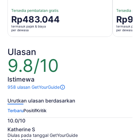
Tersedia pembatalan gratis
Tersedia pemb
Harga
Rp483.044
Harga
Rp91
Rp483.044
Rp917.783
termasuk pajak & biaya
termasuk pajak 
per
per
per dewasa
per dewasa
dewasa
dewasa
Ulasan
9.8/10
9.8
dari
10
Istimewa
958 ulasan GetYourGuide
958
ulasan
Urutkan ulasan berdasarkan
untuk
aktivitas
Terbaru
Positif
Kritik
ini.
Informasi
10.0/10
lebih
10.0
lanjut
Katherine S
dari
tentang
Diulas pada tanggal GetYourGuide
10