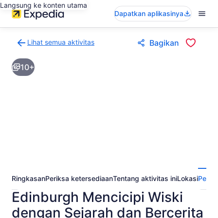
Langsung ke konten utama
Dapatkan aplikasinya
Lihat semua aktivitas
Bagikan
Kembali
ke
10+
halaman
hasil
aktivitas
Ringkasan
Periksa ketersediaan
Tentang aktivitas ini
Lokasi
Perta
Edinburgh Mencicipi Wiski
dengan Sejarah dan Bercerita