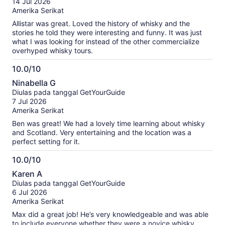
ulasan
14 Jul 2026
terverifikasi
Amerika Serikat
kami
Allistar was great. Loved the history of whisky and the
stories he told they were interesting and funny. It was just
what I was looking for instead of the other commercialize
overhyped whisky tours.
10.0/10
10.0
Ninabella G
dari
Diulas pada tanggal GetYourGuide
10
7 Jul 2026
Amerika Serikat
Ben was great! We had a lovely time learning about whisky
and Scotland. Very entertaining and the location was a
perfect setting for it.
10.0/10
10.0
Karen A
dari
Diulas pada tanggal GetYourGuide
10
6 Jul 2026
Amerika Serikat
Max did a great job! He’s very knowledgeable and was able
to include everyone whether they were a novice whisky