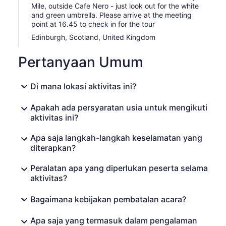
Selama Tur, rasakan pengalaman mendongeng
Mile, outside Cafe Nero - just look out for the white
and green umbrella. Please arrive at the meeting
tradisional dan jelajahi pentingnya wiski bagi identitas
point at 16.45 to check in for the tour
Skotlandia. Kami telah membangun whisky lounge
khusus agar Anda dapat duduk dengan nyaman untuk
Edinburgh, Scotland, United Kingdom
acara yang berorientasi pada cerita ini.
Pertanyaan Umum
Di mana lokasi aktivitas ini?
Apakah ada persyaratan usia untuk mengikuti
aktivitas ini?
Apa saja langkah-langkah keselamatan yang
diterapkan?
Peralatan apa yang diperlukan peserta selama
aktivitas?
Bagaimana kebijakan pembatalan acara?
Apa saja yang termasuk dalam pengalaman