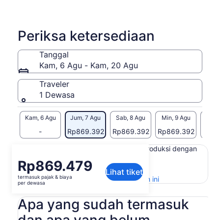
Periksa ketersediaan
Tanggal
Kam, 6 Agu - Kam, 20 Agu
Traveler
1 Dewasa
Kam, 6 Agu
Jum, 7 Agu
Sab, 8 Agu
Min, 9 Agu
Sen, 
-
Rp869.392
Rp869.392
Rp869.392
Rp86
Konten di halaman ini mungkin diproduksi dengan
terjemahan mesin
Harga
Rp869.479
Lihat teks asli (Bahasa Inggris)
Lihat tiket
Rp869.479
termasuk pajak & biaya
Buka
Berikan masukan untuk terjemahan ini
per
per dewasa
di
dewasa
tab
Apa yang sudah termasuk
baru