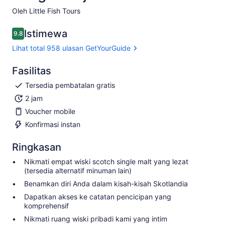
Oleh Little Fish Tours
Istimewa
9.8
9.8 dari 10
Lihat total 958 ulasan GetYourGuide
Fasilitas
Tersedia pembatalan gratis
2 jam
Voucher mobile
Konfirmasi instan
Ringkasan
Nikmati empat wiski scotch single malt yang lezat
(tersedia alternatif minuman lain)
Benamkan diri Anda dalam kisah-kisah Skotlandia
Dapatkan akses ke catatan pencicipan yang
komprehensif
Nikmati ruang wiski pribadi kami yang intim