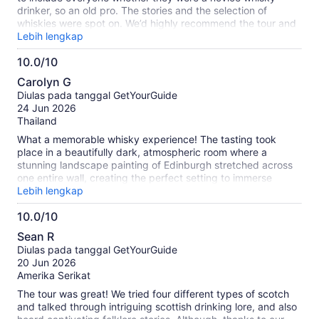
drinker, so an old pro. The stories and the selection of
whiskies were spot on. We’d highly recommend the tour and
the guide, Max!
Lebih lengkap
10.0/10
10.0
Carolyn G
dari
Diulas pada tanggal GetYourGuide
10
24 Jun 2026
Thailand
What a memorable whisky experience! The tasting took
place in a beautifully dark, atmospheric room where a
stunning landscape painting of Edinburgh stretched across
one entire wall, creating the perfect setting to immerse
yourself in Scotland’s whisky heritage. The selection of
Lebih lengkap
Scotch whiskies was unique and thoughtfully curated,
10.0/10
offering a wonderful variety beyond the usual labels. I loved
10.0
it.
Sean R
dari
Diulas pada tanggal GetYourGuide
10
20 Jun 2026
Amerika Serikat
The tour was great! We tried four different types of scotch
and talked through intriguing scottish drinking lore, and also