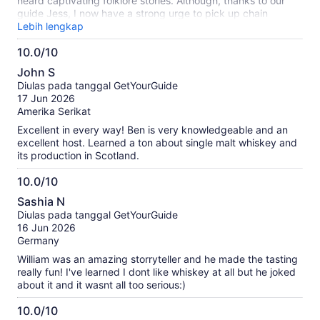
heard captivating folklore stories. Although, thanks to our
guide Jess, I now have a strong urge to pick up chain
smoking cigarettes. Overall 10/10 experience would
Lebih lengkap
recommend!
10.0/10
10.0
John S
dari
Diulas pada tanggal GetYourGuide
10
17 Jun 2026
Amerika Serikat
Excellent in every way! Ben is very knowledgeable and an
excellent host. Learned a ton about single malt whiskey and
its production in Scotland.
10.0/10
10.0
Sashia N
dari
Diulas pada tanggal GetYourGuide
10
16 Jun 2026
Germany
William was an amazing storryteller and he made the tasting
really fun! I've learned I dont like whiskey at all but he joked
about it and it wasnt all too serious:)
10.0/10