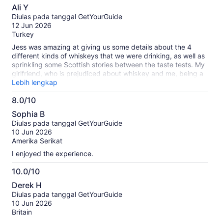
10.0
Ali Y
dari
Diulas pada tanggal GetYourGuide
10
12 Jun 2026
Turkey
Jess was amazing at giving us some details about the 4
different kinds of whiskeys that we were drinking, as well as
sprinkling some Scottish stories between the taste tests. My
girlfriend, who is prejudiced about whiskey and me, being a
whiskey enjoyer both had a good time.
Lebih lengkap
8.0/10
8.0
Sophia B
dari
Diulas pada tanggal GetYourGuide
10
10 Jun 2026
Amerika Serikat
I enjoyed the experience.
10.0/10
10.0
Derek H
dari
Diulas pada tanggal GetYourGuide
10
10 Jun 2026
Britain