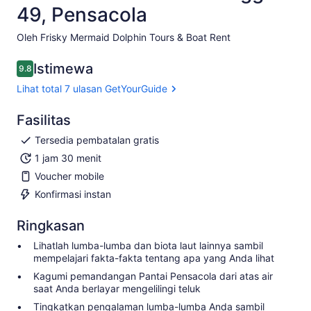
49, Pensacola
Oleh Frisky Mermaid Dolphin Tours & Boat Rent
Istimewa
9.8
9.8 dari 10
Lihat total 7 ulasan GetYourGuide
Fasilitas
Tersedia pembatalan gratis
1 jam 30 menit
Voucher mobile
Konfirmasi instan
Ringkasan
Lihatlah lumba-lumba dan biota laut lainnya sambil
mempelajari fakta-fakta tentang apa yang Anda lihat
Kagumi pemandangan Pantai Pensacola dari atas air
saat Anda berlayar mengelilingi teluk
Tingkatkan pengalaman lumba-lumba Anda sambil