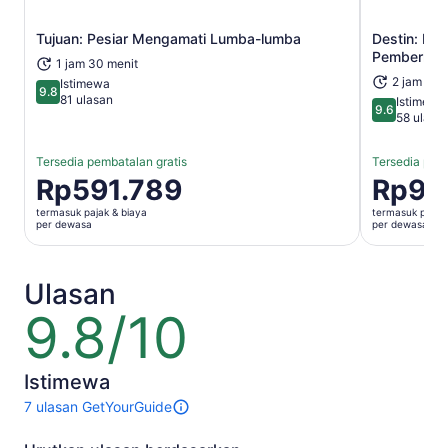
Tujuan: Pesiar Mengamati Lumba-lumba
Destin: Pes
Buka di tab baru
Pemberhen
1 jam 30 menit
2 jam 30 
Istimewa
9.8
9.8 dari 10
81 ulasan
Istimewa
9.6
9.6 dari 10
58 ulasa
Tersedia pembatalan gratis
Tersedia pemb
Harga
Rp591.789
Harga
Rp98
Rp591.789
Rp986.31
termasuk pajak & biaya
termasuk pajak 
per
per
per dewasa
per dewasa
dewasa
dewasa
Ulasan
9.8/10
9.8
dari
10
Istimewa
7 ulasan GetYourGuide
7
ulasan