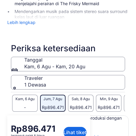
menjelajahi perairan di The Frisky Mermaid
Mendengarkan musik pada sistem stereo suara surround
kelas laut di luar ruangan
Lebih lengkap
Periksa ketersediaan
Tanggal
Kam, 6 Agu - Kam, 20 Agu
Traveler
1 Dewasa
Kam, 6 Agu
Jum, 7 Agu
Sab, 8 Agu
Min, 9 Agu
Sen, 
-
Rp896.471
Rp896.471
Rp896.471
Rp89
Konten di halaman ini mungkin diproduksi dengan
terjemahan mesin
Harga
Rp896.471
Lihat teks asli (Bahasa Inggris)
Lihat tiket
Rp896.471
termasuk pajak & biaya