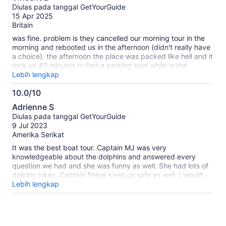
dari
Diulas pada tanggal GetYourGuide
10
15 Apr 2025
Britain
was fine. problem is they cancelled our morning tour in the
morning and rebooted us in the afternoon (didn't really have
a choice). the afternoon the place was packed like hell and it
took us 40 minutes to find a parking spot while in the
morning it would have been fine. So it killed a bit the vibes.
Lebih lengkap
when a tour provider is basically becoming selfish, one
10.0/10
should think twice about booking with them.
10.0
Adrienne S
dari
Diulas pada tanggal GetYourGuide
10
9 Jul 2023
Amerika Serikat
It was the best boat tour. Captain MJ was very
knowledgeable about the dolphins and answered every
question we had and she was funny as well. She had lots of
dolphin jokes. Captain Steve keep us safe as well. I would
take the tour again. We saw a lot of dolphins
Lebih lengkap