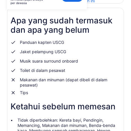
Buka
Berikan masukan untuk terjemahan ini
per
per dewasa
di
dewasa
tab
baru
Apa yang sudah termasuk
dan apa yang belum
Panduan kapten USCG
Jaket pelampung USCG
Musik suara surround onboard
Toilet di dalam pesawat
Makanan dan minuman (dapat dibeli di dalam
pesawat)
Tips
Ketahui sebelum memesan
Tidak diperbolehkan: Kereta bayi, Pendingin,
Memancing, Makanan dan minuman, Benda-benda
kaca, Membuang sampah sembarangan, Hewan