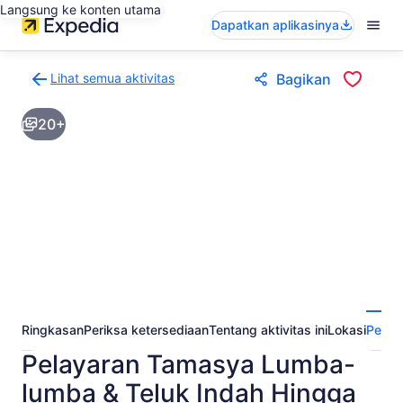
Langsung ke konten utama
Dapatkan aplikasinya
Lihat semua aktivitas
Bagikan
Kembali
ke
20+
halaman
hasil
aktivitas
Ringkasan
Periksa ketersediaan
Tentang aktivitas ini
Lokasi
Perta
Pelayaran Tamasya Lumba-
lumba & Teluk Indah Hingga