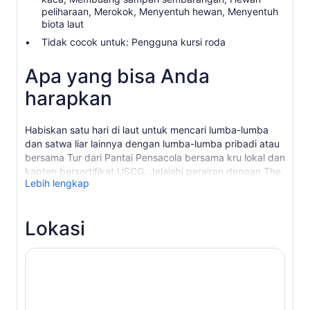
peliharaan, Merokok, Menyentuh hewan, Menyentuh
biota laut
Tidak cocok untuk: Pengguna kursi roda
Apa yang bisa Anda
harapkan
Habiskan satu hari di laut untuk mencari lumba-lumba
dan satwa liar lainnya dengan lumba-lumba pribadi atau
bersama Tur dari Pantai Pensacola bersama kru lokal dan
kapten bersertifikat USCG. Jelajahi perairan dengan The
Lebih lengkap
Frisky Mermaid, kapal berukuran 52 kaki yang luas
dengan salah satu tempat bertengger tertinggi untuk
melihat kehidupan laut.
Lokasi
Frisky Mermaid memiliki dek yang dapat dilalui dengan
berjalan kaki, tempat duduk di haluan, dek tengah
tertutup yang menjulang tinggi di atas permukaan air,
dan satu-satunya kapal di pantai yang memiliki area
tempat duduk di dalamnya. Temui kru Anda untuk hari
itu, lalu naiklah ke kapal untuk memulai petualangan
Anda di atas air.