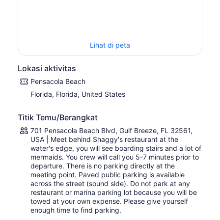
Nikmati pemandangan yang memukau dan bersenang-
senang bersama keluarga sambil mengamati lumba-
lumba. Tempat bertengger kapten adalah yang tertinggi
di sekitar, memungkinkan kapten dan kru untuk
Lihat di peta
menemukan kehidupan laut yang dekat dan jauh. Pelajari
tentang kecepatan berenang lumba-lumba dan fakta-
Lokasi aktivitas
fakta lumba-lumba lainnya.
Duduk dan nikmati sistem musik surround sound di
Pensacola Beach
dalam pesawat dan pilihlah berbagai makanan dan
Florida, Florida, United States
minuman yang dapat dibeli di dalam pesawat. Suvenir
juga tersedia untuk dibeli sehingga Anda dapat memiliki
Titik Temu/Berangkat
sesuatu untuk mengenang perjalanan Anda.
701 Pensacola Beach Blvd, Gulf Breeze, FL 32561,
USA | Meet behind Shaggy's restaurant at the
water's edge, you will see boarding stairs and a lot of
mermaids. You crew will call you 5-7 minutes prior to
departure. There is no parking directly at the
meeting point. Paved public parking is available
across the street (sound side). Do not park at any
restaurant or marina parking lot because you will be
towed at your own expense. Please give yourself
enough time to find parking.