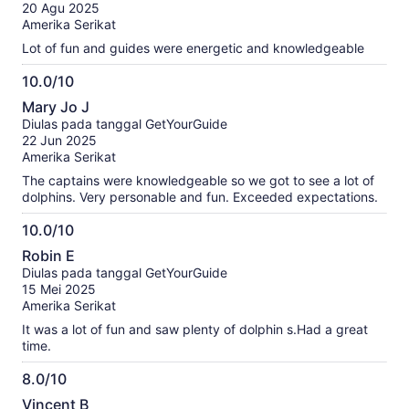
10
20 Agu 2025
Amerika Serikat
Lot of fun and guides were energetic and knowledgeable
10.0/10
10.0
Mary Jo J
dari
Diulas pada tanggal GetYourGuide
10
22 Jun 2025
Amerika Serikat
The captains were knowledgeable so we got to see a lot of
dolphins. Very personable and fun. Exceeded expectations.
10.0/10
10.0
Robin E
dari
Diulas pada tanggal GetYourGuide
10
15 Mei 2025
Amerika Serikat
It was a lot of fun and saw plenty of dolphin s.Had a great
time.
8.0/10
8.0
Vincent B