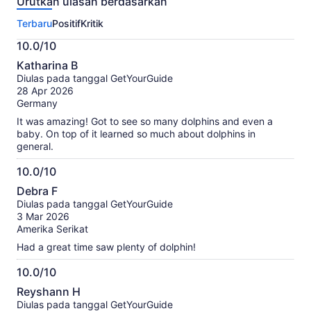
Urutkan ulasan berdasarkan
untuk
aktivitas
Terbaru
Positif
Kritik
ini.
Informasi
10.0/10
lebih
10.0
lanjut
Katharina B
dari
tentang
Diulas pada tanggal GetYourGuide
10
ulasan
28 Apr 2026
terverifikasi
Germany
kami
It was amazing! Got to see so many dolphins and even a
baby. On top of it learned so much about dolphins in
general.
10.0/10
10.0
Debra F
dari
Diulas pada tanggal GetYourGuide
10
3 Mar 2026
Amerika Serikat
Had a great time saw plenty of dolphin!
10.0/10
10.0
Reyshann H
dari
Diulas pada tanggal GetYourGuide