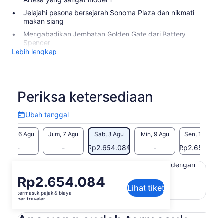
Jelajahi pesona bersejarah Sonoma Plaza dan nikmati
makan siang
Mengabadikan Jembatan Golden Gate dari Battery
Spencer
Lebih lengkap
Periksa ketersediaan
Ubah tanggal
Ubah
tanggal
Kam, 6 Agu
Jum, 7 Agu
Sab, 8 Agu
Min, 9 Agu
Sen, 10 Agu
-
-
Rp2.654.084
-
Rp2.654.08
Konten di halaman ini mungkin diproduksi dengan
terjemahan mesin
Harga
Rp2.654.084
Lihat teks asli (Bahasa Inggris)
Lihat tiket
Rp2.654.084
termasuk pajak & biaya
Buka
Berikan masukan untuk terjemahan ini
per
per traveler
di
traveler
tab