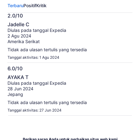
aktivitas
Terbaru
Positif
Kritik
ini.
Informasi
2.0/10
lebih
2.0
lanjut
Jadelle C
dari
tentang
Diulas pada tanggal Expedia
10
ulasan
2 Agu 2024
terverifikasi
Amerika Serikat
kami
Tidak ada ulasan tertulis yang tersedia
Tanggal aktivitas: 1 Agu 2024
6.0/10
6.0
AYAKA T
dari
Diulas pada tanggal Expedia
10
28 Jun 2024
Jepang
Tidak ada ulasan tertulis yang tersedia
Tanggal aktivitas: 27 Jun 2024
Berikan saran Anda untuk perbaikan situs web kami