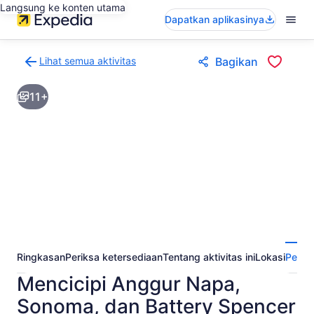
Langsung ke konten utama
Dapatkan aplikasinya
Lihat semua aktivitas
Bagikan
Kembali
ke
11+
halaman
hasil
aktivitas
Ringkasan
Periksa ketersediaan
Tentang aktivitas ini
Lokasi
Perta
Mencicipi Anggur Napa,
Sonoma, dan Battery Spencer