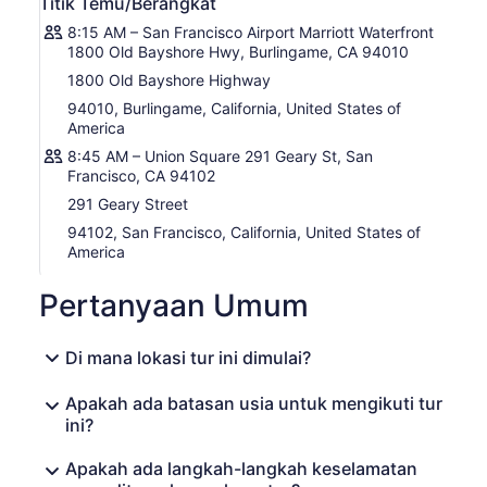
Titik Temu/Berangkat
Artesa Vineyards & Winery
Durasi kunjungan: 1 jam –
8:15 AM – San Francisco Airport Marriott Waterfront
Termasuk tiket masuk
Terpilih sebagai tempat dengan
1800 Old Bayshore Hwy, Burlingame, CA 94010
pemandangan terbaik! Terletak di Los Carneros, Napa
Valley, merupakan bagian dari grup bersejarah Raventós
1800 Old Bayshore Highway
Codorníu asal Spanyol, yang warisan pembuatan
94010, Burlingame, California, United States of
anggurnya telah ada sejak tahun 1551.
America
Sonoma Plaza
Durasi: 2 jam – Gratis
Selamat datang di
8:45 AM – Union Square 291 Geary St, San
jantung Lembah Sonoma. Berjalan-jalanlah melewati
Francisco, CA 94102
bangunan-bangunan batu bata, mampirlah ke ruang
291 Geary Street
pencicipan, atau berpiknik di bawah pepohonan kuno.
94102, San Francisco, California, United States of
Sonoma Plaza adalah alun-alun kota terbesar di
America
California-dan mungkin yang paling lezat. Baik Anda
menginginkan kudapan adiboga atau empanada yang
Pertanyaan Umum
renyah, inilah saat yang tepat untuk bersantap,
berbelanja, dan menikmati suasana.
Jacuzzi Family Vineyards
Durasi kunjungan: 1 jam –
Di mana lokasi tur ini dimulai?
Termasuk tiket masuk
Bukan, bukan Jacuzzi yang
seperti itu—tapi ya, ini memang keluarga yang sama!
Apakah ada batasan usia untuk mengikuti tur
Perkebunan bergaya Tuscan ini menawarkan warna
ini?
merah yang berani, cita rasa minyak zaitun, dan halaman
yang terasa seperti di Italia. Ini adalah jenis tempat yang
Apakah ada langkah-langkah keselamatan
membuat Anda ingin berlama-lama-dan mungkin