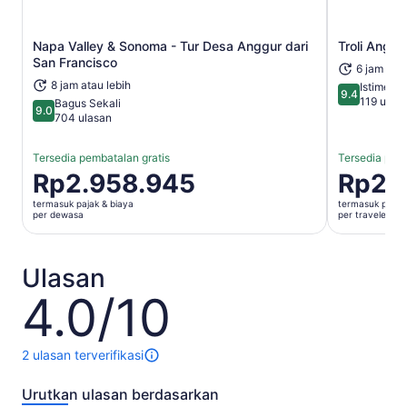
Napa Valley & Sonoma - Tur Desa Anggur dari
Troli Anggu
Buka di tab baru
San Francisco
6 jam 30 
8 jam atau lebih
Istimewa
9.4
9.4 dari 10
119 ulas
Bagus Sekali
9.0
9.0 dari 10
704 ulasan
Tersedia pembatalan gratis
Tersedia pemb
Harga
Rp2.958.945
Harga
Rp2.
Rp2.958.945
Rp2.600.
termasuk pajak & biaya
termasuk pajak 
per
per
per dewasa
per traveler
dewasa
traveler
Ulasan
4.0/10
4.0
dari
10
2 ulasan terverifikasi
2
ulasan
Urutkan ulasan berdasarkan
untuk