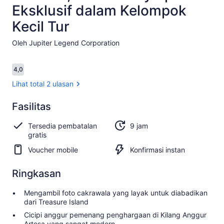
Eksklusif dalam Kelompok
Kecil Tur
Oleh Jupiter Legend Corporation
Ulasan
4,0
4,0 dari 10
Lihat total 2 ulasan
Fasilitas
4.0
4.0 dari 10
Lihat
Tersedia pembatalan
9 jam
total 2
gratis
ulasan
Voucher mobile
Konfirmasi instan
Ringkasan
Mengambil foto cakrawala yang layak untuk diabadikan
dari Treasure Island
Cicipi anggur pemenang penghargaan di Kilang Anggur
Artesa yang sangat modern