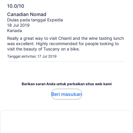
ulasan
10.0/10
untuk
10.0
aktivitas
Canadian Nomad
ini.
dari
Diulas pada tanggal Expedia
Informasi
10
18 Jul 2019
lebih
Kanada
lanjut
tentang
Really a great way to visit Chianti and the wine tasting lunch
ulasan
was excellent. Highly recommended for people looking to
terverifikasi
visit the beauty of Tuscany on a bike.
kami
Tanggal aktivitas: 17 Jul 2019
Berikan saran Anda untuk perbaikan situs web kami
Beri masukan