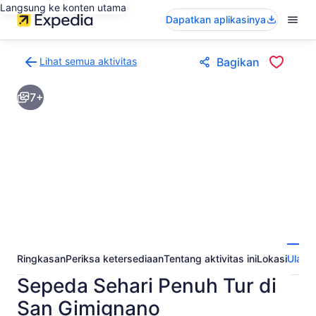
Langsung ke konten utama
Dapatkan aplikasinya
Lihat semua aktivitas
Bagikan
Kembali
ke
7+
halaman
hasil
aktivitas
Ringkasan
Periksa ketersediaan
Tentang aktivitas ini
Lokasi
Ulasa
Sepeda Sehari Penuh Tur di
San Gimignano