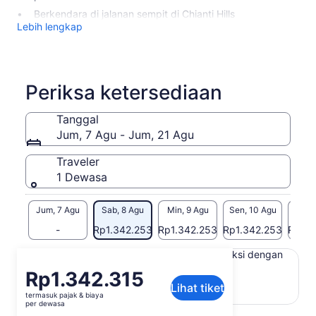
Berkendara di jalanan sempit di Chianti Hills
Lebih lengkap
Periksa ketersediaan
Tanggal
Jum, 7 Agu - Jum, 21 Agu
Traveler
1 Dewasa
Jum, 7 Agu
Sab, 8 Agu
Min, 9 Agu
Sen, 10 Agu
Sel, 
-
Rp1.342.253
Rp1.342.253
Rp1.342.253
Rp1.3
Konten di halaman ini mungkin diproduksi dengan
terjemahan mesin
Harga
Rp1.342.315
Lihat teks asli (Bahasa Inggris)
Lihat tiket
Rp1.342.315
termasuk pajak & biaya
Buka
Berikan masukan untuk terjemahan ini
per
per dewasa
di