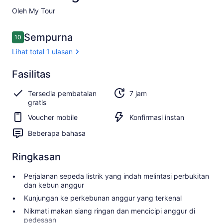
Oleh My Tour
Ulasan
Sempurna
10
10 dari 10
Lihat total 1 ulasan
Istimewa
Fasilitas
10.0
10.0 dari 10
Lihat
Tersedia pembatalan
7 jam
1
gratis
ulasan
Voucher mobile
Konfirmasi instan
Beberapa bahasa
Ringkasan
Perjalanan sepeda listrik yang indah melintasi perbukitan
dan kebun anggur
Kunjungan ke perkebunan anggur yang terkenal
Nikmati makan siang ringan dan mencicipi anggur di
pedesaan