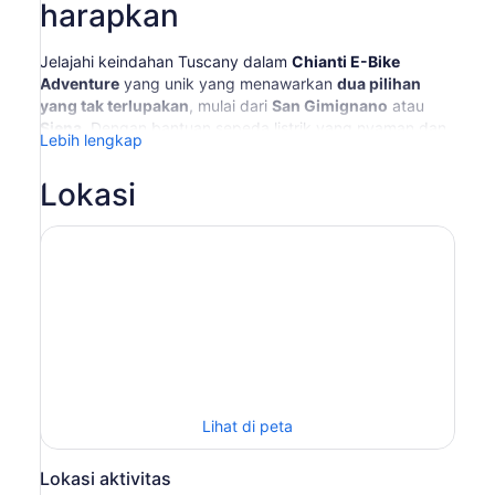
harapkan
Jelajahi keindahan Tuscany dalam
Chianti E-Bike
Adventure
yang unik yang menawarkan
dua pilihan
yang tak terlupakan
, mulai dari
San Gimignano
atau
Siena
. Dengan bantuan sepeda listrik yang nyaman dan
Lebih lengkap
pemandu yang ahli, Anda akan bersepeda melintasi
perbukitan Chianti, jalan pedesaan yang tenang, kebun
Lokasi
anggur dan kebun zaitun, sambil menikmati
pemandangan yang menakjubkan di sepanjang jalan.
Kedua opsi tersebut mencakup kunjungan ke kilang
anggur lokal dengan mencicipi anggur dan makan siang
Tuscan ringan, yang memadukan petualangan di luar
ruangan dengan pengalaman kuliner dan anggur yang
otentik. Apakah Anda memilih untuk memulai di antara
menara abad pertengahan San Gimignano atau jalan-
jalan bersejarah di Siena, pengalaman ini memadukan
budaya, alam, dan keahlian memasak menjadi satu cara
yang santai dan mendalam untuk menjelajahi jantung
Lihat di peta
Chianti.
Lokasi aktivitas