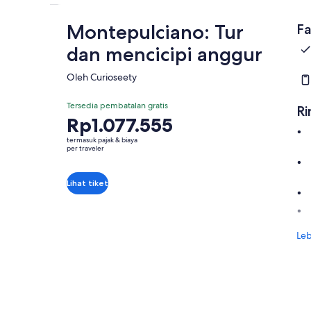
Montepulciano: Tur
Fa
dan mencicipi anggur
Oleh Curioseety
Tersedia pembatalan gratis
Ri
Harga
Rp1.077.555
Rp1.077.555
termasuk pajak & biaya
per
per traveler
traveler
Lihat tiket
Leb