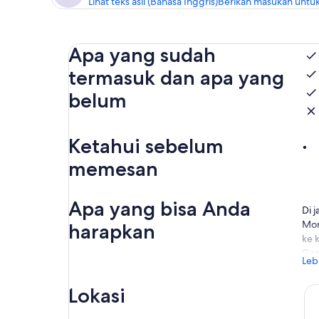
Lihat teks asli (Bahasa Inggris)
Berikan masukan untuk
Apa yang sudah
termasuk dan apa yang
belum
Ketahui sebelum
memesan
Apa yang bisa Anda
Di 
Mon
harapkan
ke 
Gen
Leb
yan
Mon
Lokasi
kun
men