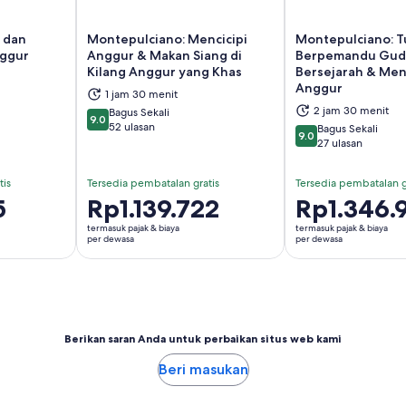
 dan
Montepulciano: Mencicipi
Montepulciano: T
nggur
Anggur & Makan Siang di
Berpemandu Gud
Kilang Anggur yang Khas
Bersejarah & Menc
 di tab baru
Buka di tab baru
Bu
Anggur
1 jam 30 menit
2 jam 30 menit
Bagus Sekali
9.0
9.0 dari 10
52 ulasan
Bagus Sekali
9.0
9.0 dari 10
27 ulasan
tis
Tersedia pembatalan gratis
Tersedia pembatalan g
5
Harga
Rp1.139.722
Harga
Rp1.346.
Rp1.139.722
Rp1.346.944
termasuk pajak & biaya
termasuk pajak & biaya
per
per
per dewasa
per dewasa
dewasa
dewasa
Berikan saran Anda untuk perbaikan situs web kami
Beri masukan