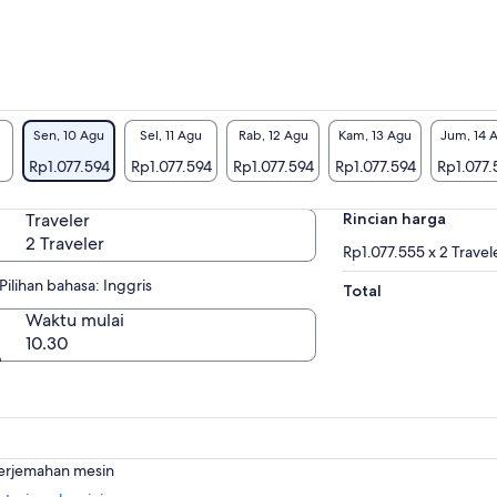
Sen, 10 Agu
Sel, 11 Agu
Rab, 12 Agu
Kam, 13 Agu
Jum, 14 
Rp1.077.594
Rp1.077.594
Rp1.077.594
Rp1.077.594
Rp1.077.
Traveler
Rincian harga
2 Traveler
Rp1.077.555 x 2 Travel
Pilihan bahasa: Inggris
Total
Waktu mulai
10.30
terjemahan mesin