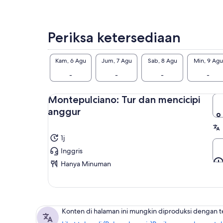
Periksa ketersediaan
Kam, 6 Agu
Jum, 7 Agu
Sab, 8 Agu
Min, 9 Agu
-
-
-
-
Montepulciano: Tur dan mencicipi
anggur
1j
Inggris
Hanya Minuman
Konten di halaman ini mungkin diproduksi dengan 