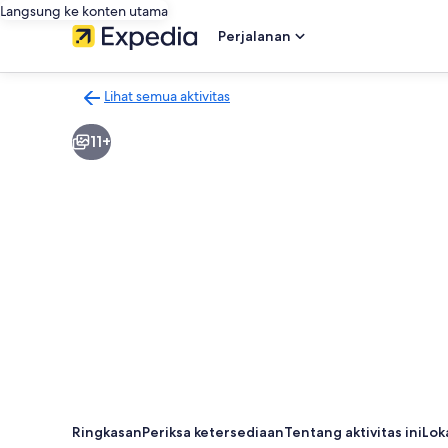
Langsung ke konten utama
Perjalanan
Lihat semua aktivitas
Kembali
ke
11+
halaman
hasil
aktivitas
Ringkasan
Periksa ketersediaan
Tentang aktivitas ini
Lok