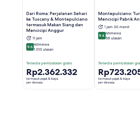
Dari Roma: Perjalanan Sehari
Montepulciano: Tur
ke Tuscany & Montepulciano
Mencicipi Pabrik A
termasuk Makan Siang dan
1 jam 30 menit
Buka di tab baru
Buka
Mencicipi Anggur
Istimewa
9.4
9.4 dari 10
11 jam
58 ulasan
Istimewa
9.6
9.6 dari 10
1.013 ulasan
Tersedia pembatalan gratis
Tersedia pembatalan gra
Harga
Rp2.362.332
Harga
Rp723.20
Rp2.362.332
Rp723.205
termasuk pajak & biaya
termasuk pajak & biaya
per
per
per dewasa
per dewasa
dewasa
dewasa