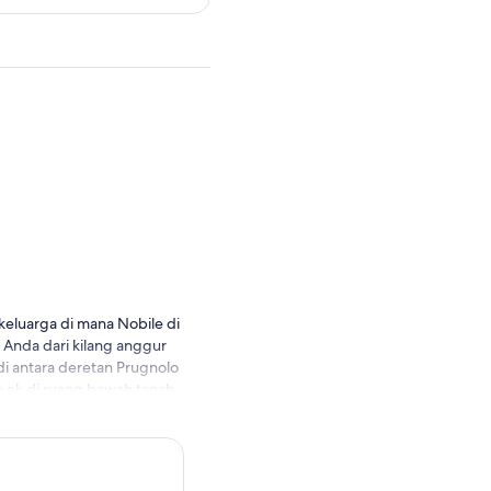
eluarga di mana Nobile di
Anda dari kilang anggur
di antara deretan Prugnolo
u ek di ruang bawah tanah
ana”, Nobile di
diproduksi. Di akhir
k: teras panorama yang
dangan 360 derajat