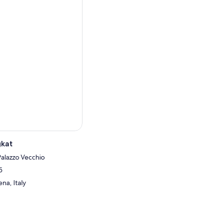
gkat
Palazzo Vecchio
5
na, Italy