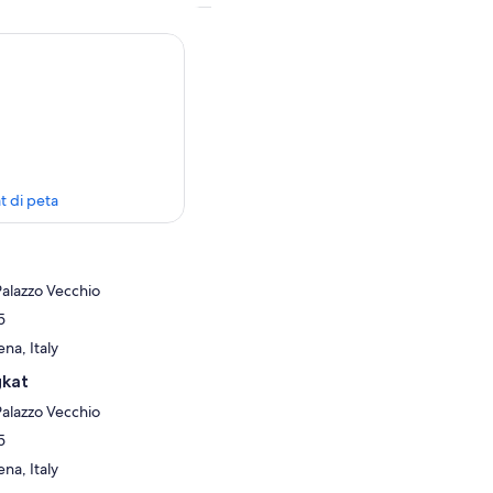
t di peta
Palazzo Vecchio
5
na, Italy
gkat
Palazzo Vecchio
5
na, Italy