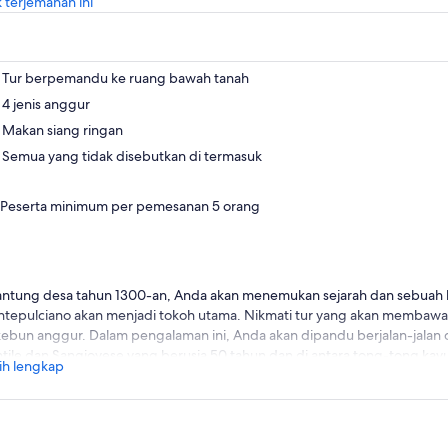
Buka
 terjemahan ini
di
tab
baru
Tur berpemandu ke ruang bawah tanah
4 jenis anggur
Makan siang ringan
Semua yang tidak disebutkan di termasuk
Peserta minimum per pemesanan 5 orang
jantung desa tahun 1300-an, Anda akan menemukan sejarah dan sebuah k
tepulciano akan menjadi tokoh utama. Nikmati tur yang akan membawa 
kebun anggur. Dalam pengalaman ini, Anda akan dipandu berjalan-jalan 
tile dan Sangiovese yang berusia 50 tahun dan di antara tong-tong kay
ih lengkap
g sudah berumur sejak tahun 1300, di mana Rosso di Montepulciano “Dog
tepulciano “Maestro”, Nobile Riserva yang elegan, dan Terrarossa masih 
jungan, Anda akan berkesempatan mencicipi 6 label di tempat yang uni
ghadap ke kebun-kebun anggur yang indah di perkebunan dan peman