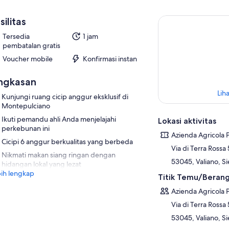
silitas
Tersedia
1 jam
pembatalan gratis
Voucher mobile
Konfirmasi instan
ngkasan
Liha
Kunjungi ruang cicip anggur eksklusif di
Montepulciano
Ikuti pemandu ahli Anda menjelajahi
Lokasi aktivitas
perkebunan ini
Azienda Agricola 
Cicipi 6 anggur berkualitas yang berbeda
Via di Terra Rossa 
Nikmati makan siang ringan dengan
53045, Valiano, Sie
hidangan lokal yang lezat
ih lengkap
Titik Temu/Beran
Azienda Agricola 
Via di Terra Rossa 
53045, Valiano, Sie