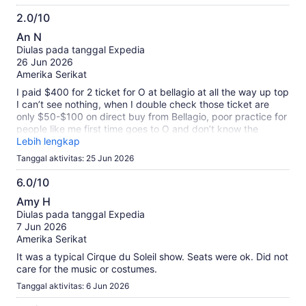
2.0/10
2.0
An N
dari
Diulas pada tanggal Expedia
10
26 Jun 2026
Amerika Serikat
I paid $400 for 2 ticket for O at bellagio at all the way up top
I can’t see nothing, when I double check those ticket are
only $50-$100 on direct buy from Bellagio, poor practice for
people like me first time goes to O and don’t know the
seating. When $200 a ticket buy direct from Bellagio they
Lebih lengkap
can put me 6 row from the stage up and you can see the
Tanggal aktivitas: 25 Jun 2026
whole thing.
6.0/10
6.0
Amy H
dari
Diulas pada tanggal Expedia
10
7 Jun 2026
Amerika Serikat
It was a typical Cirque du Soleil show. Seats were ok. Did not
care for the music or costumes.
Tanggal aktivitas: 6 Jun 2026