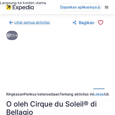
Langsung ke konten utama
Dapatkan aplikasinya
Lihat semua aktivitas
Bagikan
Kembali
ke
11+
halaman
hasil
aktivitas
Ringkasan
Periksa ketersediaan
Tentang aktivitas ini
Lokasi
Ulasa
O oleh Cirque du Soleil® di
Bellagio