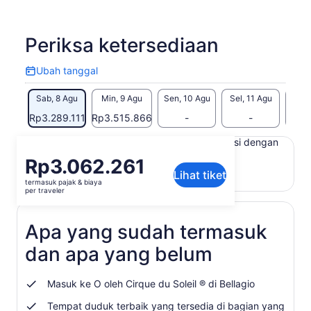
Periksa ketersediaan
Ubah tanggal
Ubah
tanggal
Sab, 8 Agu
Min, 9 Agu
Sen, 10 Agu
Sel, 11 Agu
Rab,
Rp3.289.111
Rp3.515.866
-
-
Rp3.
Konten di halaman ini mungkin diproduksi dengan
terjemahan mesin
Harga
Rp3.062.261
Lihat teks asli (Bahasa Inggris)
Lihat tiket
Rp3.062.261
termasuk pajak & biaya
Buka
Berikan masukan untuk terjemahan ini
per
per traveler
di
traveler
tab
baru
Apa yang sudah termasuk
dan apa yang belum
Masuk ke O oleh Cirque du Soleil ® di Bellagio
Tempat duduk terbaik yang tersedia di bagian yang