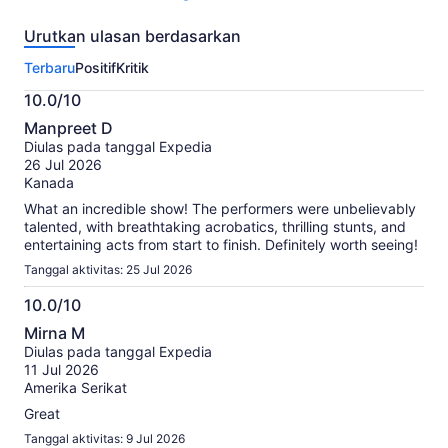
846
ulasan
Urutkan ulasan berdasarkan
untuk
aktivitas
Terbaru
Positif
Kritik
ini.
Informasi
10.0/10
lebih
10.0
lanjut
Manpreet D
dari
tentang
Diulas pada tanggal Expedia
10
ulasan
26 Jul 2026
terverifikasi
Kanada
kami
What an incredible show! The performers were unbelievably
talented, with breathtaking acrobatics, thrilling stunts, and
entertaining acts from start to finish. Definitely worth seeing!
Tanggal aktivitas: 25 Jul 2026
10.0/10
10.0
Mirna M
dari
Diulas pada tanggal Expedia
10
11 Jul 2026
Amerika Serikat
Great
Tanggal aktivitas: 9 Jul 2026