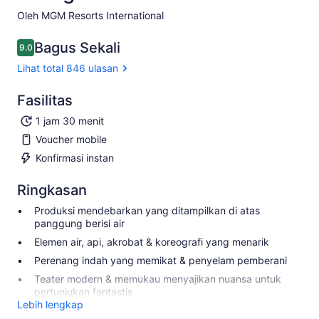
Oleh MGM Resorts International
Bagus Sekali
9.0
9.0 dari 10
Lihat total 846 ulasan
Fasilitas
1 jam 30 menit
Voucher mobile
Konfirmasi instan
Ringkasan
Produksi mendebarkan yang ditampilkan di atas
panggung berisi air
Elemen air, api, akrobat & koreografi yang menarik
Perenang indah yang memikat & penyelam pemberani
Teater modern & memukau menyajikan nuansa untuk
pertunjukan fantastis
Lebih lengkap