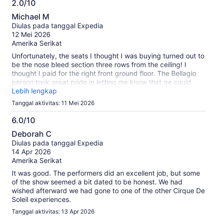
2.0/10
2.0
Michael M
dari
Diulas pada tanggal Expedia
10
12 Mei 2026
Amerika Serikat
Unfortunately, the seats I thought I was buying turned out to
be the nose bleed section three rows from the ceiling! I
thought I paid for the right front ground floor. The Bellagio
person took great pride in letting me know that ge could
have had me on the floor center stage for $30 less than
Lebih lengkap
what I paid Expedia. I don’t know why the seats aren’t
Tanggal aktivitas: 11 Mei 2026
assigned at booking but, I will never use this again. I’ll just
buy my tickets from the venue.
6.0/10
6.0
Deborah C
dari
Diulas pada tanggal Expedia
10
14 Apr 2026
Amerika Serikat
It was good. The performers did an excellent job, but some
of the show seemed a bit dated to be honest. We had
wished afterward we had gone to one of the other Cirque De
Soleil experiences.
Tanggal aktivitas: 13 Apr 2026