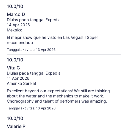
10.0/10
10.0
Marco D
dari
Diulas pada tanggal Expedia
10
14 Apr 2026
Meksiko
El mejor show que he visto en Las Vegas!!! Súper
recomendado
Tanggal aktivitas: 13 Apr 2026
10.0/10
10.0
Vita G
dari
Diulas pada tanggal Expedia
10
11 Apr 2026
Amerika Serikat
Excellent beyond our expectations! We still are thinking
about the water and the mechanics to make it work.
Choreography and talent of performers was amazing.
Tanggal aktivitas: 10 Apr 2026
10.0/10
10.0
Valerie P