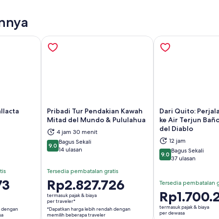
innya
llacta
Pribadi Tur Pendakian Kawah
Dari Quito: Perja
Mitad del Mundo & Pululahua
ke Air Terjun Bañ
del Diablo
4 jam 30 menit
 di tab baru
Buka di tab baru
Bu
12 jam
Bagus Sekali
9.0
9.0 dari 10
14 ulasan
Bagus Sekali
9.0
9.0 dari 10
37 ulasan
tis
Tersedia pembatalan gratis
73
Harga
Rp2.827.726
Tersedia pembatalan g
Rp2.827.726
Harga
Rp1.700.
termasuk pajak & biaya
per
per traveler*
Rp1.700.215
termasuk pajak & biaya
h dengan
*Dapatkan harga lebih rendah dengan
traveler*
per
per dewasa
sa
memilih beberapa traveler