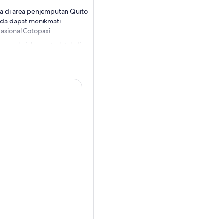
da di area penjemputan Quito
Anda dapat menikmati
sional Cotopaxi.
u glasial yang terletak di
! Anda juga akan
mana Anda akan belajar
i ketinggian 4.864 meter di
upa untuk mengenakan
gambil foto!
emandu Anda akan
tersedia. (Catatan: makan