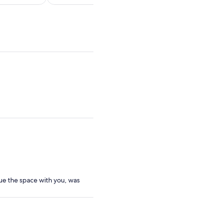
dewasa
traveler
ue the space with you, was