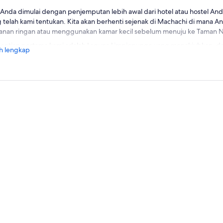
 Anda dimulai dengan penjemputan lebih awal dari hotel atau hostel An
 telah kami tentukan. Kita akan berhenti sejenak di Machachi di mana 
nan ringan atau menggunakan kamar kecil sebelum menuju ke Taman Na
entian pertama kami adalah Laguna Limpiopungo yang menakjubkan, dana
h lengkap
 Gunung Berapi Cotopaxi - sempurna untuk foto-foto yang menakjubkan
unjungi Pusat Interpretasi, sebuah museum kecil namun informatif di 
ang margasatwa, geologi, dan sejarah taman yang unik.
njutnya, bersiaplah untuk mendaki ke José Rivas Refuge, yang terletak d
 permukaan laut. Pendakian memakan waktu sekitar satu jam - jangan l
ian hangat dan bersiap untuk ketinggian… dan ya, Anda pasti ingin men
lah mendaki, kita akan berhenti untuk makan siang di restoran lokal. P
warkan beberapa rekomendasi yang bagus, dan pilihan vegetarian juga 
g tidak termasuk dalam harga Tur).