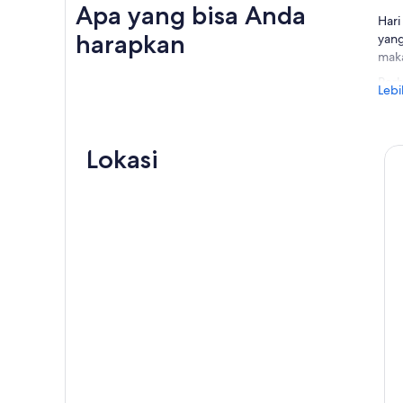
Apa yang bisa Anda
Hari
harapkan
yang
maka
Perh
Lebi
kaki
meng
tent
Lokasi
Sela
atas
paka
Sete
mena
sian