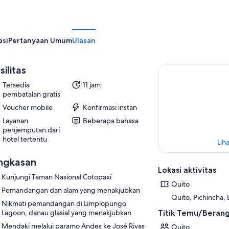
asi
Pertanyaan Umum
Ulasan
silitas
Tersedia
11 jam
pembatalan gratis
Voucher mobile
Konfirmasi instan
Layanan
Beberapa bahasa
penjemputan dari
hotel tertentu
Liha
ngkasan
Lokasi aktivitas
Kunjungi Taman Nasional Cotopaxi
Quito
Pemandangan dan alam yang menakjubkan
Quito, Pichincha,
Nikmati pemandangan di Limpiopungo
Titik Temu/Beran
Lagoon, danau glasial yang menakjubkan
Mendaki melalui paramo Andes ke José Rivas
Quito