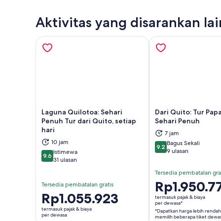
Aktivitas yang disarankan la
Laguna Quilotoa: Sehari
Dari Quito: Tur Papa
Penuh Tur dari Quito, setiap
Sehari Penuh
hari
7 jam
Buka di tab baru
Buka
10 jam
Bagus Sekali
9.2
9.2 dari 10
9 ulasan
Istimewa
9.6
9.6 dari 10
31 ulasan
Tersedia pembatalan gra
Harga
Rp1.950.7
Tersedia pembatalan gratis
Rp1.950.773
Harga
Rp1.055.923
termasuk pajak & biaya
per
per dewasa*
Rp1.055.923
termasuk pajak & biaya
*Dapatkan harga lebih renda
dewasa*
per
per dewasa
memilih beberapa tiket dewa