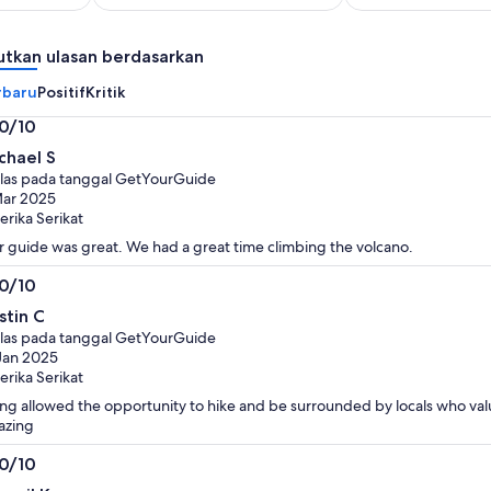
*Dapatkan
dewasa
harga
lebih
utkan ulasan berdasarkan
rendah
rbaru
Positif
Kritik
dengan
memilih
.0/10
beberapa
0
chael S
traveler
i
las pada tanggal GetYourGuide
Mar 2025
rika Serikat
 guide was great. We had a great time climbing the volcano.
.0/10
0
stin C
i
las pada tanggal GetYourGuide
Jan 2025
rika Serikat
ng allowed the opportunity to hike and be surrounded by locals who val
azing
.0/10
0