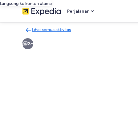
Langsung ke konten utama
Perjalanan
Lihat semua aktivitas
Kembali
ke
3+
halaman
hasil
aktivitas