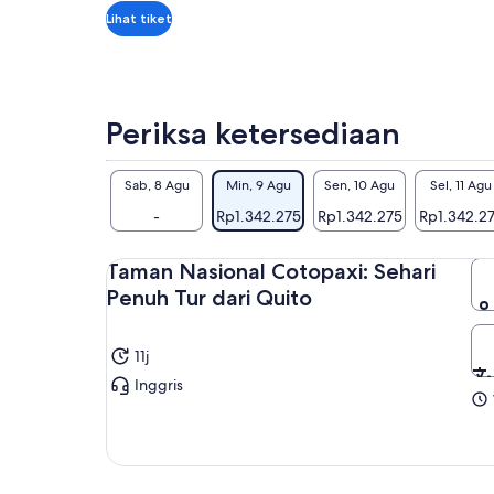
Lihat tiket
Periksa ketersediaan
Sab, 8 Agu
Min, 9 Agu
Sen, 10 Agu
Sel, 11 Agu
-
Rp1.342.275
Rp1.342.275
Rp1.342.2
Taman Nasional Cotopaxi: Sehari
Penuh Tur dari Quito
11j
Inggris