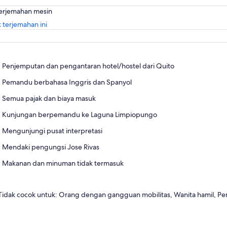
terjemahan mesin
Buka
 terjemahan ini
di
tab
baru
Penjemputan dan pengantaran hotel/hostel dari Quito
Pemandu berbahasa Inggris dan Spanyol
Semua pajak dan biaya masuk
Kunjungan berpemandu ke Laguna Limpiopungo
Mengunjungi pusat interpretasi
Mendaki pengungsi Jose Rivas
Makanan dan minuman tidak termasuk
Tidak cocok untuk: Orang dengan gangguan mobilitas, Wanita hamil, Pe