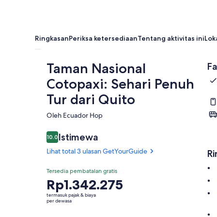
Ringkasan
Periksa ketersediaan
Tentang aktivitas ini
Lok
Taman Nasional
Fa
Cotopaxi: Sehari Penuh
Tur dari Quito
Oleh Ecuador Hop
Istimewa
10.0
10.0 dari 10
Lihat total 3 ulasan GetYourGuide
Ri
Tersedia pembatalan gratis
Harga
Rp1.342.275
Rp1.342.275
termasuk pajak & biaya
per
per dewasa
dewasa