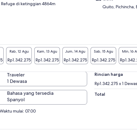
Refuge di ketinggian 4864m
Quito, Pichincha,
Rab, 12 Agu
Kam, 13 Agu
Jum, 14 Agu
Sab, 15 Agu
Min, 16 
75
Rp1.342.275
Rp1.342.275
Rp1.342.275
Rp1.342.275
Rp1.342.
Traveler
Rincian harga
1 Dewasa
Rp1.342.275 x 1 Dewa
Bahasa yang tersedia
Total
Spanyol
Waktu mulai: 07.00