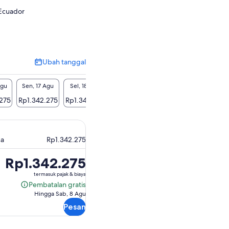
 Ecuador
Ubah tanggal
Ubah
tanggal
Agu
Sen, 17 Agu
Sel, 18 Agu
Rab, 19 Agu
Kam, 20 Agu
Jum, 2
275
Rp1.342.275
Rp1.342.275
Rp1.342.275
Rp1.342.275
Rp1.34
sa
Rp1.342.275
Harga
Rp1.342.275
Rp1.342.275
termasuk pajak & biaya
Pembatalan gratis
Pembatalan
Hingga Sab, 8 Agu
gratis
Pesan