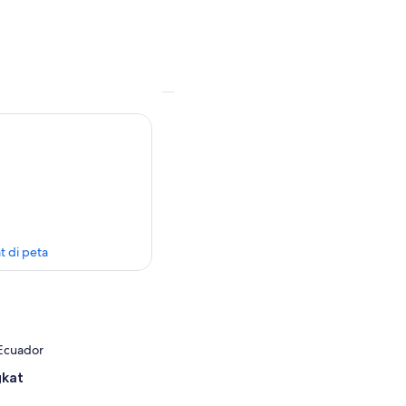
t di peta
 Ecuador
gkat