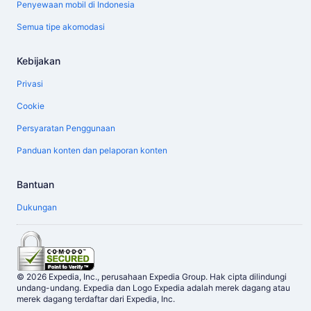
Penyewaan mobil di Indonesia
Semua tipe akomodasi
Kebijakan
Privasi
Cookie
Persyaratan Penggunaan
Panduan konten dan pelaporan konten
Bantuan
Dukungan
© 2026 Expedia, Inc., perusahaan Expedia Group. Hak cipta dilindungi
undang-undang. Expedia dan Logo Expedia adalah merek dagang atau
merek dagang terdaftar dari Expedia, Inc.