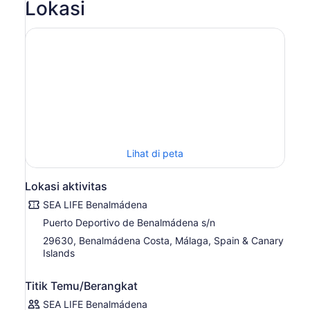
Lokasi
hewan laut yang luar biasa, seperti Noa, bayi berang-
berang yang lucu, atau Yellow, penyu hijau kami yang
memiliki berat lebih dari 100 kg dan berenang di antara
hiu! Jelajahi pengalaman laut di malam hari, fenomena
laut paling spektakuler di pantai bio interaktif yang unik
di Spanyol dan Pulau Ray yang telah diperbarui.
Jangan lewatkan acara kami dan Jelajahi bagaimana
spesies memberi makan dengan jadwal makan harian
mereka. Kerang, udang, dan antibiotik alami, bawang
putih, adalah bagian dari makanan hewan kami, mereka
menghabiskan 8 kg makanan setiap hari! Wow, makanan
Lihat di peta
yang luar biasa! Hiu memberi makan pada hari Selasa,
Kamis, Sabtu & Minggu pukul 12:30 siang.
Lokasi aktivitas
KEHIDUPAN LAUT memainkan peran penting dalam
SEA LIFE Benalmádena
melindungi lautan dan masa depan penghuninya. Kami
Puerto Deportivo de Benalmádena s/n
mempromosikan konservasi, melalui kesadaran, dan kami
terus berkontribusi pada konservasi dan kesejahteraan
29630, Benalmádena Costa, Málaga, Spain & Canary
Islands
hewan laut.
INFORMASI TAMU: SEA LIFE Benalmádena saat ini
Titik Temu/Berangkat
sedang melakukan beberapa pekerjaan konstruksi untuk
meningkatkan fasilitas mereka. Segera Anda dapat
SEA LIFE Benalmádena