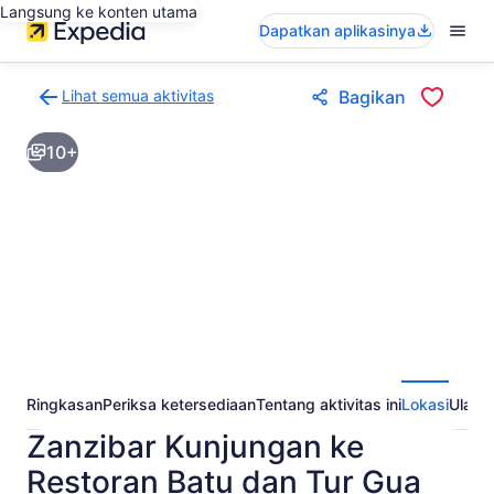
Langsung ke konten utama
Dapatkan aplikasinya
Lihat semua aktivitas
Bagikan
Kembali
ke
10+
halaman
hasil
aktivitas
Ringkasan
Periksa ketersediaan
Tentang aktivitas ini
Lokasi
Ulasa
Zanzibar Kunjungan ke
Restoran Batu dan Tur Gua