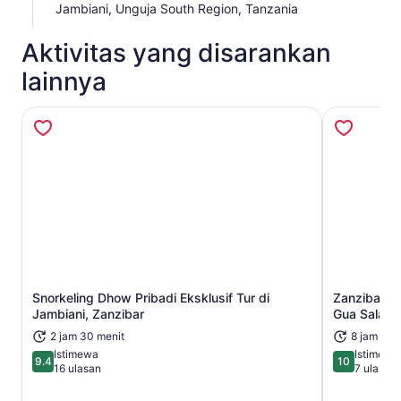
Jambiani, Unguja South Region, Tanzania
Aktivitas yang disarankan
lainnya
Snorkeling Dhow Pribadi Eksklusif Tur di
Zanzibar: T
Buka di tab baru
Jambiani, Zanzibar
Gua Salaa
2 jam 30 menit
8 jam
Istimewa
Istimewa
9.4
10
9.4 dari 10
10 dari 10
16 ulasan
7 ulasan