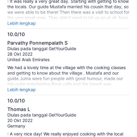
: It was really a very great day. Starting with getting to know
the locals. Our guide Mustafa married his cousin that day, so
we were able to be there! Then there was a visit to school for
the very small ones. They didn't want to let us go at all. Now
there was a cooking course at its finest. We made chapatti
Lebih lengkap
and coconut curry and then ate it all. Very tasty, an extra
10.0/10
compliment to his wife. So now we went into the cave, where
10.0
we could take a super refreshing bath. It wasn't busy and we
Parvathy Ponnempalath S
felt like cave divers. After that we went to the Rock, a
dari
Diulas pada tanggal GetYourGuide
restaurant in the middle of the ocean. Impressive as in the
10
28 Okt 2022
picture book, we had a drink on the lake terrace. Finally, the
United Arab Emirates
driver bought us a watermelon, pineapple and sugar cane on
the side of the road. All in all a 5 star excursion, to be
We had a lovely time at the village with the cooking classes
recommended again and again!
and getting to know about the village . Mustafa and our
guide Juma were fun people with good humour, made our
trip quite entertaining.Rock cafe and the beach was
extremely beautiful but we assumed we would have lunch
Lebih lengkap
there and did not know that it had to be booked prior . So if
10.0/10
you do want to have food in that cafe do book and keep in
10.0
advance . The caves part was really wonderful... quite an
Thomas L
experience and then after grooving to the reggae beats was
dari
Diulas pada tanggal GetYourGuide
quite fun too.We had a really good time with our guide being
10
20 Okt 2022
our paparazzi recommending things we need to look out for
Germany
when in certain locations . Overall good time and good guide
and good service
: A very nice day! We really enjoyed cooking with the local