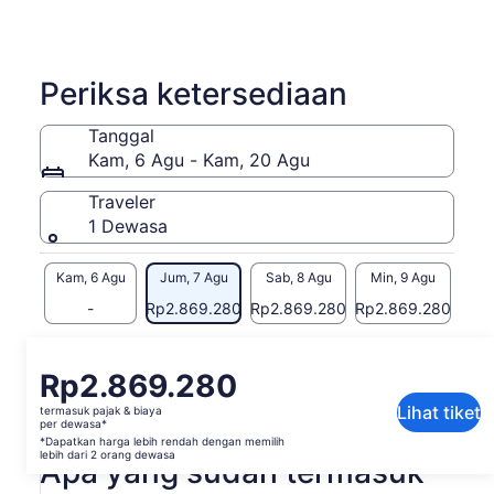
Periksa ketersediaan
Tanggal
Kam, 6 Agu - Kam, 20 Agu
Traveler
1 Dewasa
Kam, 6 Agu
Jum, 7 Agu
Sab, 8 Agu
Min, 9 Agu
Sen
-
Rp2.869.280
Rp2.869.280
Rp2.869.280
Rp2
Konten di halaman ini mungkin diproduksi dengan
terjemahan mesin
Harga
Rp2.869.280
Lihat teks asli (Bahasa Inggris)
Rp2.869.280
Lihat tiket
termasuk pajak & biaya
Buka
Berikan masukan untuk terjemahan ini
per
per dewasa*
di
dewasa*
*Dapatkan harga lebih rendah dengan memilih
tab
lebih dari 2 orang dewasa
Apa yang sudah termasuk
*Dapatkan
baru
harga