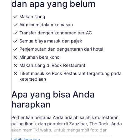
dan apa yang belum
lebih
rendah
Makan siang
dengan
memilih
Air minum dalam kemasan
lebih
Transfer dengan kendaraan ber-AC
dari
Semua biaya masuk dan pajak
2
orang
Penjemputan dan pengantaran dari hotel
dewasa
Minuman beralkohol
Makan siang di Rock Restaurant
Tiket masuk ke Rock Restaurant tergantung pada
ketersediaan
Apa yang bisa Anda
harapkan
Perhentian pertama Anda adalah salah satu restoran
paling ikonik dan populer di Zanzibar, The Rock. Anda
akan memiliki waktu untuk mengambil foto dan
menikmati suasana unik yang menghadap ke laut.
Lebih lengkap