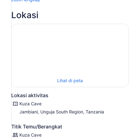
Setelah itu, Anda akan melanjutkan perjalanan ke Gua
Kuza. Kunjungan ini dimulai dengan pengenalan artefak
Lokasi
gua dan garis waktu sejarah Swahili, yang membawa
Anda kembali ke asal-usul umat manusia dan menyoroti
Afrika Timur sebagai tempat lahirnya umat manusia.
Anda kemudian akan menjelajahi gua batu kapur kuno
dan kolam air mineralnya yang jernih, yang terkenal
dengan kualitas relaksasi dan penyembuhannya. Airnya
mungkin terasa dingin pada awalnya, tetapi akan terasa
sangat menyegarkan setelah Anda menyesuaikan diri.
Setelah berenang, Anda akan melanjutkan ke pelajaran
memasak tradisional. Atau, Anda dapat memilih opsi lain
yang hanya mencakup makan siang tradisional Zanzibari
Lihat di peta
tanpa pengalaman memasak.
Lokasi aktivitas
Kuza Cave
Jambiani, Unguja South Region, Tanzania
Titik Temu/Berangkat
Kuza Cave