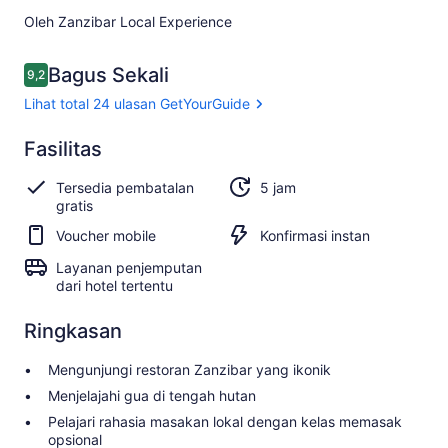
Oleh Zanzibar Local Experience
Ulasan
Bagus Sekali
9,2
9,2 dari 10
Lihat total 24 ulasan GetYourGuide
Bagus
Fasilitas
9.2
9.2 dari 10
Sekali
Tersedia pembatalan
5 jam
Lihat total 24
gratis
ulasan
Voucher mobile
Konfirmasi instan
GetYourGuide
Layanan penjemputan
dari hotel tertentu
Ringkasan
Mengunjungi restoran Zanzibar yang ikonik
Menjelajahi gua di tengah hutan
Pelajari rahasia masakan lokal dengan kelas memasak
opsional