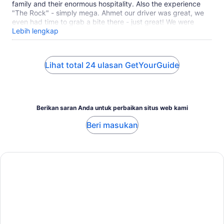
family and their enormous hospitality. Also the experience
"The Rock" - simply mega. Ahmet our driver was great, we
even had time to grab a bite there - just great! We were
never pressed for time and were able to totally enjoy the
Lebih lengkap
excursion in Kuza Cave
Lihat total 24 ulasan GetYourGuide
Berikan saran Anda untuk perbaikan situs web kami
Beri masukan