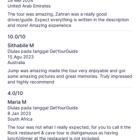
29 Mei 2024
terverifikasi
United Arab Emirates
kami
The tour was amazing, Zahran was a really good
driver/guide. Expect everything is written in the description
and more! Amazing experience
10.0/10
10.0
Sithabile M
dari
Diulas pada tanggal GetYourGuide
10
15 Agu 2023
Australia
Jump was amazing made the tour very enjoyable and gor
some amazing pictures and great memories. Truly impressed
and highly recommend
4.0/10
4.0
Maria M
dari
Diulas pada tanggal GetYourGuide
10
8 Jan 2023
South Africa
The tour was not what I really expected, for you to call it the
Rock restaurant & cave tour is disingenuous as having
lunch/dinner at the restaurant is not included.