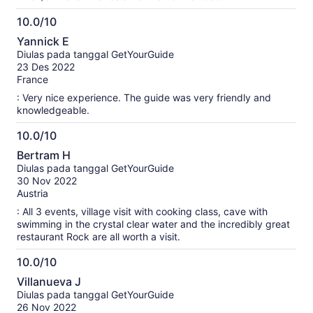
10.0/10
10.0
Yannick E
dari
Diulas pada tanggal GetYourGuide
10
23 Des 2022
France
: Very nice experience. The guide was very friendly and
knowledgeable.
10.0/10
10.0
Bertram H
dari
Diulas pada tanggal GetYourGuide
10
30 Nov 2022
Austria
: All 3 events, village visit with cooking class, cave with
swimming in the crystal clear water and the incredibly great
restaurant Rock are all worth a visit.
10.0/10
10.0
Villanueva J
dari
Diulas pada tanggal GetYourGuide
10
26 Nov 2022