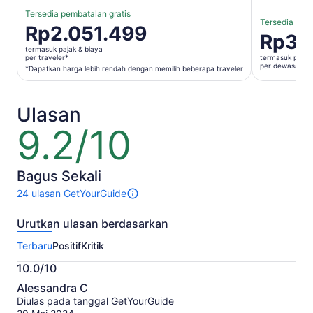
Tersedia pembatalan gratis
Tersedia pemb
Harga
Rp2.051.499
Harga
Rp3.
Rp2.051.499
Rp3.227.
termasuk pajak & biaya
per
per traveler*
termasuk pajak 
per
per dewasa
traveler*
*Dapatkan harga lebih rendah dengan memilih beberapa traveler
dewasa
*Dapatkan
harga
Ulasan
lebih
rendah
9.2/10
9.2
dengan
dari
memilih
10
beberapa
Bagus Sekali
traveler
24 ulasan GetYourGuide
24
ulasan
Urutkan ulasan berdasarkan
untuk
aktivitas
Terbaru
Positif
Kritik
ini.
Informasi
10.0/10
lebih
10.0
lanjut
Alessandra C
dari
tentang
Diulas pada tanggal GetYourGuide
10
ulasan