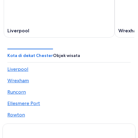
Liverpool
Wrexha
Kota di dekat Chester
Objek wisata
Liverpool
Wrexham
Runcorn
Ellesmere Port
Rowton
Mollington
Broxton