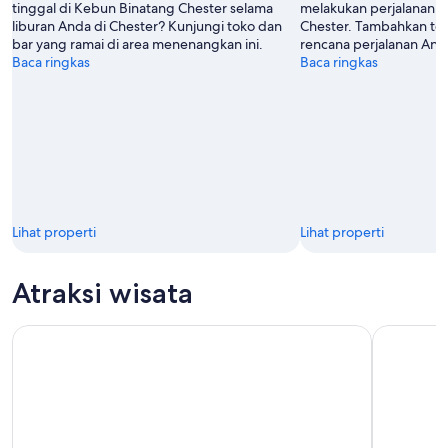
tinggal di Kebun Binatang Chester selama
melakukan perjalanan 
liburan Anda di Chester? Kunjungi toko dan
Chester. Tambahkan toko
bar yang ramai di area menenangkan ini.
rencana perjalanan And
Baca ringkas
Baca ringkas
Lihat properti
Lihat properti
Atraksi wisata
Tur Stadion & Museum Liverpool Football Club
Penyimpan