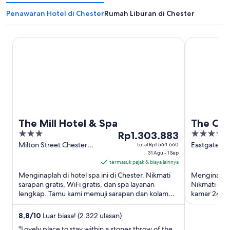
Penawaran Hotel di Chester
Rumah Liburan di Chester
The Mill Hotel & Spa
The Cheste
The Mill Hotel & Spa
The Che
3
Harga
5
Rp1.303.883
out
Rp1.303.883
out
Milton Street Chester
Eastgate St
total Rp1.564.660
England
31 Agu - 1 Sep
England
of
per
of
termasuk pajak & biaya lainnya
5
malam
5
Menginaplah di hotel spa ini di Chester. Nikmati
Menginaplah
dari
sarapan gratis, WiFi gratis, dan spa layanan
Nikmati sara
31
lengkap. Tamu kami memuji sarapan dan kolam
kamar 24 ja
Agu
renang di ulasan kami. ...
di ulasan ka
hingga
8,8
/
10
Luar biasa! (2.322 ulasan)
1
"Lovely place to stay within a stones throw of the