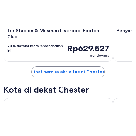
Tur Stadion & Museum Liverpool Football
Penyimp
Club
Rp629.527
94%
traveler merekomendasikan
ini
per dewasa
Lihat semua aktivitas di Chester
Kota di dekat Chester