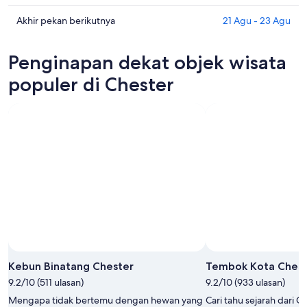
malam
Chester
harga
ini,
untuk
di
Cek
Akhir pekan berikutnya
21 Agu - 23 Agu
10
besok
Chester
harga
Agu
malam,
untuk
di
Penginapan dekat objek wisata
-
11
akhir
Chester
11
Agu
pekan
untuk
populer di Chester
Agu
-
ini,
akhir
12
14
pekan
Agu
Agu
berikutnya,
-
21
16
Agu
Agu
-
23
Agu
Kebun Binatang Chester
Tembok Kota Chest
9.2/10 (511 ulasan)
9.2/10 (933 ulasan)
Mengapa tidak bertemu dengan hewan yang
Cari tahu sejarah dari C