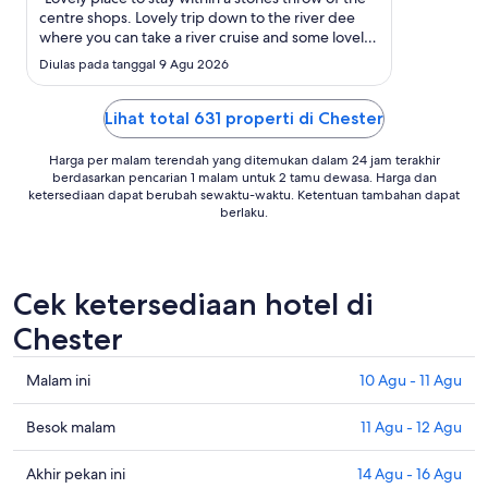
Sep
centre shops. Lovely trip down to the river dee
where you can take a river cruise and some lovely
bars to enjoy a nice cold lager."
Diulas pada tanggal 9 Agu 2026
Lihat total 631 properti di Chester
Harga per malam terendah yang ditemukan dalam 24 jam terakhir
berdasarkan pencarian 1 malam untuk 2 tamu dewasa. Harga dan
ketersediaan dapat berubah sewaktu-waktu. Ketentuan tambahan dapat
berlaku.
Cek ketersediaan hotel di
Chester
Cek
Malam ini
10 Agu - 11 Agu
harga
di
Cek
Besok malam
11 Agu - 12 Agu
Chester
harga
untuk
di
Cek
Akhir pekan ini
14 Agu - 16 Agu