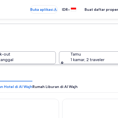
•
Buka aplikasi
IDR
Buat daftar prope
k-out
Tamu
 tanggal
1 kamar, 2 traveler
n Hotel di Al Wajh
Rumah Liburan di Al Wajh
 Resort
Neema Hotel Apartment