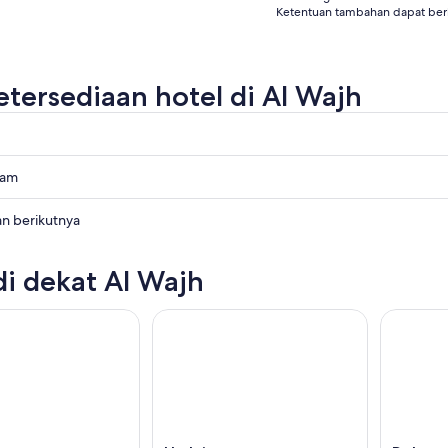
Ketentuan tambahan dapat ber
etersediaan hotel di Al Wajh
lam
an berikutnya
di dekat Al Wajh
ya,