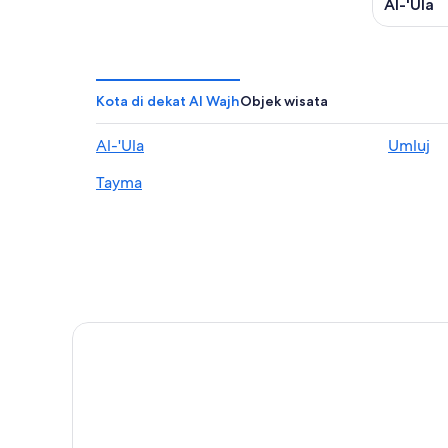
-
Al-'Ula
16
Agu
Kota di dekat Al Wajh
Objek wisata
Al-'Ula
Umluj
Tayma