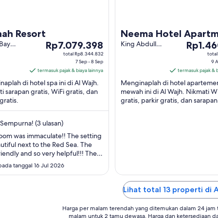
aah Resort
Neema Hotel Apart
Harga
Harga
 Bay
Rp7.079.398
King Abdullah
Rp1.46
a,
Ibn Abdulaziz
Rp7.079.398
Rp1.460.
total Rp8.344.832
total
h Resort
RD Al Wajh
7 Sep - 8 Sep
9 
per
per
jh Tabuk
Tabuk
termasuk pajak & biaya lainnya
termasuk pajak & b
malam
malam
nce
aplah di hotel spa ini di Al Wajh.
Menginaplah di hotel aparteme
dari
dari
i sarapan gratis, WiFi gratis, dan
mewah ini di Al Wajh. Nikmati Wi
7
9
gratis.
gratis, parkir gratis, dan sarapan
Sep
Agu
tambahan).
hingga
hingga
Sempurna! (3 ulasan)
8
10
Sep
Agu
oom was immaculate!! The setting
utiful next to the Red Sea. The
friendly and so very helpful!!! The
rant had fantastic food and the
pada tanggal 16 Jul 2026
ivine!!! We have a wonderful time,
down one of the best for us!!"
Lihat total 13 properti di 
Harga per malam terendah yang ditemukan dalam 24 jam te
malam untuk 2 tamu dewasa. Harga dan ketersediaan d