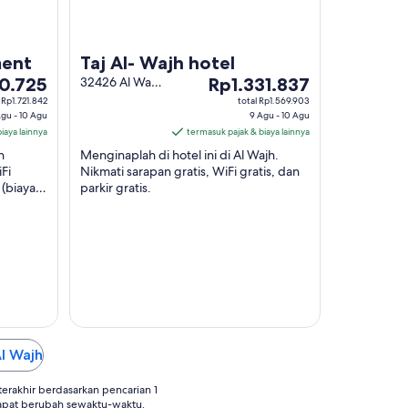
ment
Taj Al- Wajh hotel
Harga
0.725
32426 Al Wajh
Rp1.331.837
Saudi Arabia
725
Rp1.331.837
 Rp1.721.842
total Rp1.569.903
Al Wajh
Agu - 10 Agu
9 Agu - 10 Agu
per
iaya lainnya
termasuk pajak & biaya lainnya
malam
n
Menginaplah di hotel ini di Al Wajh.
dari
Fi
Nikmati sarapan gratis, WiFi gratis, dan
9
 (biaya
parkir gratis.
Agu
hingga
10
Agu
Al Wajh
rakhir berdasarkan pencarian 1
apat berubah sewaktu-waktu.