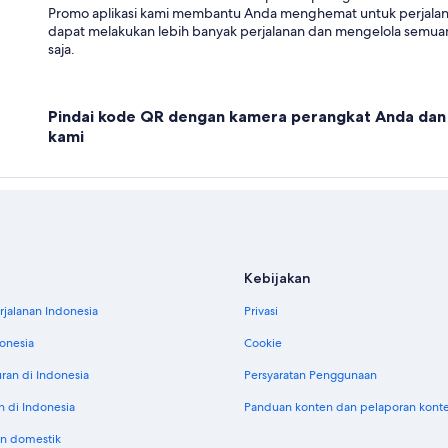
Promo aplikasi kami membantu Anda menghemat untuk perjala
dapat melakukan lebih banyak perjalanan dan mengelola semuan
saja.
Pindai kode QR dengan kamera perangkat Anda dan 
kami
Kebijakan
jalanan Indonesia
Privasi
donesia
Cookie
uran di Indonesia
Persyaratan Penggunaan
n di Indonesia
Panduan konten dan pelaporan kont
n domestik