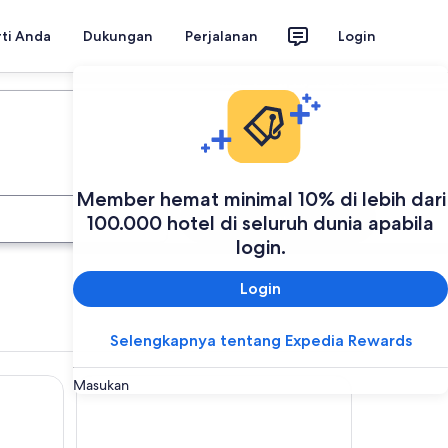
rti Anda
Dukungan
Perjalanan
Login
Rencanakan perjalanan Anda
Member hemat minimal 10% di lebih dari
Cari
100.000 hotel di seluruh dunia apabila
login.
Login
Selengkapnya tentang Expedia Rewards
Taj Al- Wajh hotel
Masukan