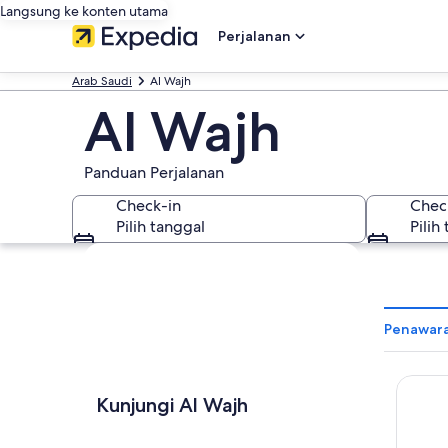
Langsung ke konten utama
Perjalanan
Arab Saudi
Al Wajh
Al Wajh
Panduan Perjalanan
Check-in
Chec
Pilih tanggal
Pilih
Jelajahi peta
Penawara
Daraah
Kunjungi Al Wajh