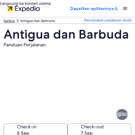
Langsung ke konten utama
Dapatkan aplikasinya
Rencanakan perjalanan Anda
Karibia
Antigua dan Barbuda
Antigua dan Barbuda
Panduan Perjalanan
Foto
dari
Antigua
50
dan
Barbuda
Check-in
Check-out
6 Sep
7 Sep