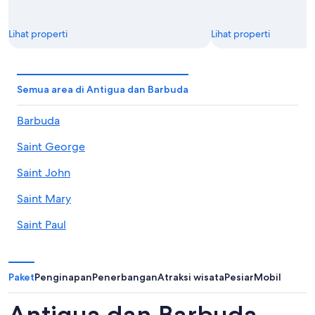
Lihat properti
Lihat properti
Semua area di Antigua dan Barbuda
Barbuda
Saint George
Saint John
Saint Mary
Saint Paul
Saint Peter
Saint Philip
Paket
Penginapan
Penerbangan
Atraksi wisata
Pesiar
Mobil
Antigua dan Barbuda