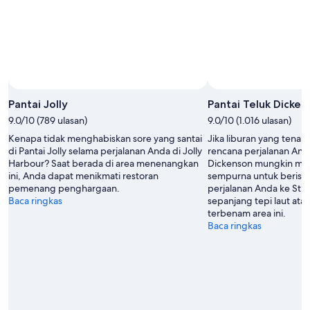
Foto oleh Matt Anderson Photography
Foto
Terbuka
Pantai Jolly
Pantai Teluk Dicken
oleh
9.0/10 (789 ulasan)
9.0/10 (1.016 ulasan)
Matt
Kenapa tidak menghabiskan sore yang santai
Jika liburan yang tenan
Anderson
di Pantai Jolly selama perjalanan Anda di Jolly
rencana perjalanan Anda
Photography
Harbour? Saat berada di area menenangkan
Dickenson mungkin me
ini, Anda dapat menikmati restoran
sempurna untuk beristi
pemenang penghargaan.
perjalanan Anda ke St. J
Baca ringkas
sepanjang tepi laut atau
terbenam area ini.
Baca ringkas