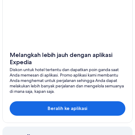
Hotel di Barbuda
Hotel di Saint George
Hotel di Saint John
Hotel di Saint Mary
Hotel di Saint Paul
Hotel di Saint Peter
Melangkah lebih jauh dengan aplikasi
Expedia
Hotel di Saint Philip
Diskon untuk hotel tertentu dan dapatkan poin ganda saat
Rumah Penginapan di English Harbour
Anda memesan di aplikasi. Promo aplikasi kami membantu
Hotel di English Harbour
Anda menghemat untuk perjalanan sehingga Anda dapat
melakukan lebih banyak perjalanan dan mengelola semuanya
Hotel di Falmouth Harbour
di mana saja, kapan saja.
Hotel di Fitches Creek
Hotel di Freemans Village
Beralih ke aplikasi
Hotel di Freetown
Hotel di Jennings
Hotel di John Hughes