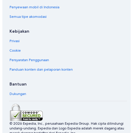
Penyewaan mobil di Indonesia
Rumah Pohon di Saint Peter
Semua tipe akomodasi
Hotel di St. John's
Hotel di Swetes
Kebijakan
Hotel di Teluk Mamora
Privasi
Hotel di Urlings
Cookie
Hotel di Valley Church
Persyaratan Penggunaan
Hotel di Willikies
Panduan konten dan pelaporan konten
Bantuan
Dukungan
© 2026 Expedia, Inc., perusahaan Expedia Group. Hak cipta dilindungi
undang-undang. Expedia dan Logo Expedia adalah merek dagang atau
merek dagang terdaftar dari Expedia, Inc.