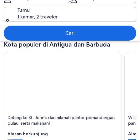
Tamu
1 kamar, 2 traveler
Antigua dan Barbuda
Cari
Kota populer di Antigua dan Barbuda
St. John's
Williki
Datang ke St. John's dan nikmati pantai, pemandangan
Willi
Terkenal dengan Pantai, Kepulauan, dan Laut
Terken
pulau, serta makanan!
pantai
Alasan berkunjung
Alasa