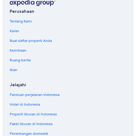
Hotel di Johnson's Point
Perusahaan
Hotel di Jolly Harbour
Tentang Kami
Hotel di Liberta
Karier
Hotel di Long Island
Buat daftar properti Anda
Hotel di Old Road
Kemitraan
Hotel di Osbourn
Ruang berita
Apartemen di Pares
Iklan
Elite Island Resorts di Pares
Hotel di Pares
Jelajahi
Hotel di Piccadilly
Panduan perjalanan Indonesia
Hotel di Piggotts
Hotel di Indonesia
Hotel di Potters Village
Properti liburan di Indonesia
Taman Liburan di Saint Peter
Paket liburan di Indonesia
Lodges di Saint Peter
Penerbangan domestik
Pousada di Saint Peter