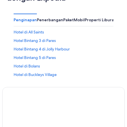
Penginapan
Penerbangan
Paket
Mobil
Properti Liburan
Hotel di All Saints
Hotel Bintang 3 di Pares
Hotel Bintang 4 di Jolly Harbour
Hotel Bintang 5 di Pares
Hotel di Bolans
Hotel di Buckleys Village
Hotel di Cades Bay
Hotel di Carlisle Bay
Hotel di Cedar Grove
Hotel di Cobbs Cross
Hotel di Codrington
Hotel di Desa Seatons