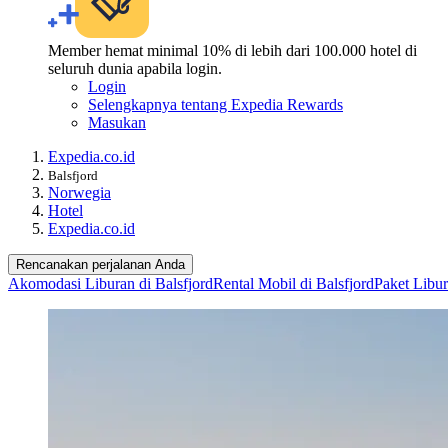
Member hemat minimal 10% di lebih dari 100.000 hotel di
seluruh dunia apabila login.
Login
Selengkapnya tentang Expedia Rewards
Masukan
Expedia.co.id
Balsfjord
Norwegia
Hotel
Expedia.co.id
Rencanakan perjalanan Anda
Akomodasi Liburan di Balsfjord
Rental Mobil di Balsfjord
Paket Libur