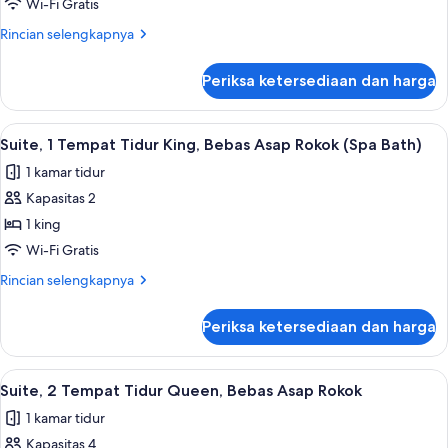
1
Wi-Fi Gratis
Tempat
Rincian
Rincian selengkapnya
Tidur
lebih
King,
lanjut
Periksa ketersediaan dan harga
untuk
Bebas
Suite,
Asap
1
Lihat
1 kamar tidur, meja kerja, ruang kerja 
Rokok
4
Tempat
Suite, 1 Tempat Tidur King, Bebas Asap Rokok (Spa Bath)
semua
Tidur
1 kamar tidur
King,
foto
Bebas
Kapasitas 2
untuk
Asap
Suite,
1 king
Rokok
1
Wi-Fi Gratis
Tempat
Rincian
Rincian selengkapnya
Tidur
lebih
King,
lanjut
Periksa ketersediaan dan harga
untuk
Bebas
Suite,
Asap
1
Lihat
Suite, 2 Tempat Tidur Queen, Bebas Asa
Rokok
4
Tempat
Suite, 2 Tempat Tidur Queen, Bebas Asap Rokok
semua
Tidur
(Spa
1 kamar tidur
King,
foto
Bath)
Bebas
Kapasitas 4