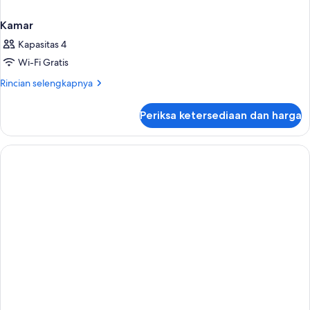
Kamar
Kapasitas 4
Wi-Fi Gratis
Rincian
Rincian selengkapnya
lebih
lanjut
Periksa ketersediaan dan harga
untuk
Kamar