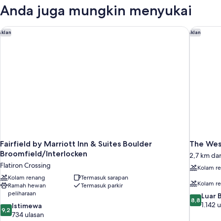
Queen
Anda juga mungkin menyukai
Beds,
Suite,
Nonsmoking,
Fairfield by Marriott Inn & Suites Boulder Broomfield/Interlo
The West
Iklan
Iklan
Accessible
Fairfield by Marriott Inn & Suites Boulder
The Wes
Broomfield/Interlocken
2,7 km da
Flatiron Crossing
Kolam r
Kolam renang
Termasuk sarapan
Kolam r
Ramah hewan
Termasuk parkir
peliharaan
8.8
Luar 
8,8
dari
1.142 
9.2
Istimewa
9,2
10,
dari
734 ulasan