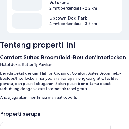
Veterans
2 mnt berkendara
- 2.2 km
Uptown Dog Park
4 mnt berkendara
- 3.3 km
Tentang properti ini
Comfort Suites Broomfield-Boulder/Interlocken
Hotel dekat Butterfly Pavilion
Berada dekat dengan Flatiron Crossing, Comfort Suites Broomfield-
Boulder/Interlocken menyediakan sarapan lengkap gratis, fasilitas
penatu, dan pusat kebugaran. Selain pusat bisnis, tamu dapat
terhubung dengan akses Internet nirkabel gratis.
Anda juga akan menikmati manfaat seperti:
Kolam renang indoor serta kursi berjemur
Properti serupa
Parkir mandiri gratis gratis
Lift, pusat komputer, dan resepsionis 24 jam
WoodSpring Suites Broomfield-Westminster
Aloft by
2 ruang rapat, aula perjamuan, dan furnitur outdoor