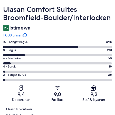
Ulasan
Ulasan Comfort Suites
Broomfield-Boulder/Interlocken
Istimewa
9,2
1.008 ulasan
Penilaian
10 - Sangat Bagus
695
10
Penilaian
8 - Bagus
201
-
8
Sangat
Penilaian
6 - Medioker
68
-
Bagus.
6
Bagus.
Penilaian
4 - Buruk
19
695
-
201
4
dari
Medioker.
Penilaian
2 - Sangat Buruk
25
dari
-
1008
68
2
1008
Buruk.
ulasan
dari
-
ulasan
19
1008
Sangat
dari
9,4
9,0
9,2
ulasan
Buruk.
1008
Kebersihan
Fasilitas
Staf & layanan
25
ulasan
Ulasan
dari
Ulasan terverifikasi
1008