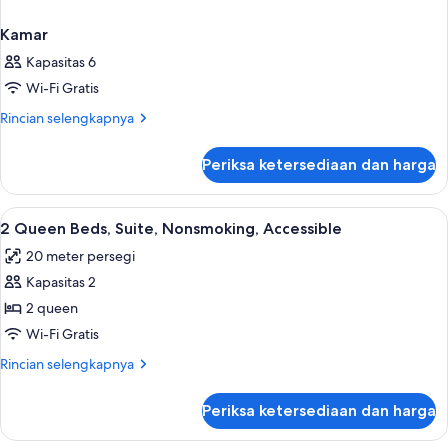
Kamar
Kapasitas 6
Wi-Fi Gratis
Rincian
Rincian selengkapnya
lebih
lanjut
Periksa ketersediaan dan harga
untuk
Kamar
Lihat
1 kamar tidur, meja kerja, ruang kerja 
6
2 Queen Beds, Suite, Nonsmoking, Accessible
semua
20 meter persegi
foto
Kapasitas 2
untuk
2
2 queen
Queen
Wi-Fi Gratis
Beds,
Rincian
Rincian selengkapnya
Suite,
lebih
Nonsmoking,
lanjut
Periksa ketersediaan dan harga
untuk
Accessible
2