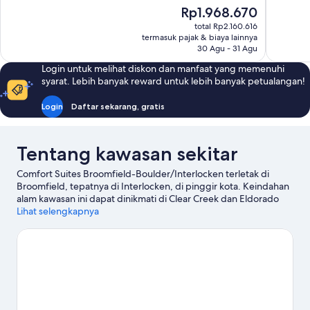
Luar
10,
Harga
Rp1.968.670
Biasa,
Istimewa,
sekarang
1.142
total Rp2.160.616
734
Rp1.968.670
termasuk pajak & biaya lainnya
ulasan
ulasan
30 Agu - 31 Agu
Login untuk melihat diskon dan manfaat yang memenuhi
syarat. Lebih banyak reward untuk lebih banyak petualangan!
Login
Daftar sekarang, gratis
Tentang kawasan sekitar
Comfort Suites Broomfield-Boulder/Interlocken terletak di
Broomfield, tepatnya di Interlocken, di pinggir kota. Keindahan
alam kawasan ini dapat dinikmati di Clear Creek dan Eldorado
Canyon State Park, sementara Butterfly Pavilion serta Water
Lihat selengkapnya
World adalah objek wisata populer di sini. Ingin menikmati suatu
kegiatan atau permainan selagi mengunjungi kota ini? Coba
periksa Folsom Field.
Kunjungi panduan perjalanan kami untuk
Broomfield