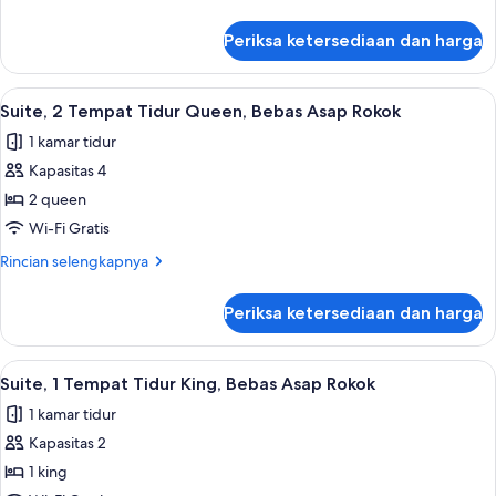
Tidur
lebih
King,
lanjut
Periksa ketersediaan dan harga
untuk
Bebas
Suite,
Asap
1
Lihat
Suite, 2 Tempat Tidur Queen, Bebas Asa
Rokok
6
Tempat
Suite, 2 Tempat Tidur Queen, Bebas Asap Rokok
semua
Tidur
1 kamar tidur
King,
foto
Bebas
Kapasitas 4
untuk
Asap
Suite,
2 queen
Rokok
2
Wi-Fi Gratis
Tempat
Rincian
Rincian selengkapnya
Tidur
lebih
Queen,
lanjut
Periksa ketersediaan dan harga
untuk
Bebas
Suite,
Asap
2
Lihat
1 kamar tidur, meja kerja, ruang kerja 
Rokok
5
Tempat
Suite, 1 Tempat Tidur King, Bebas Asap Rokok
semua
Tidur
1 kamar tidur
Queen,
foto
Bebas
Kapasitas 2
untuk
Asap
Suite,
1 king
Rokok