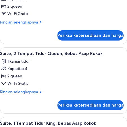
untuk
Asap
Suite,
2 queen
Rokok
2
(Spa
Wi-Fi Gratis
Bath)
Tempat
Rincian
Rincian selengkapnya
Tidur
lebih
Queen,
lanjut
Periksa ketersediaan dan harga
untuk
Bebas
Suite,
Asap
2
Lihat
Suite, 2 Tempat Tidur Queen, Bebas Asa
Rokok
5
Tempat
Suite, 2 Tempat Tidur Queen, Bebas Asap Rokok
semua
Tidur
1 kamar tidur
Queen,
foto
Bebas
Kapasitas 4
untuk
Asap
Suite,
2 queen
Rokok
2
Wi-Fi Gratis
Tempat
Rincian
Rincian selengkapnya
Tidur
lebih
Queen,
lanjut
Periksa ketersediaan dan harga
untuk
Bebas
Suite,
Asap
2
Lihat
1 kamar tidur, meja kerja, ruang kerja 
Rokok
5
Tempat
Suite, 1 Tempat Tidur King, Bebas Asap Rokok
semua