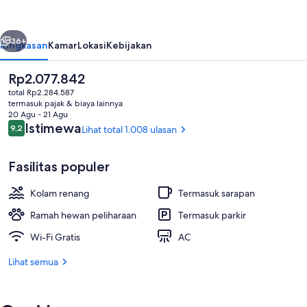
Boulder/Interlocken
belumnya
Berikutnya
36+
Ringkasan
Kamar
Lokasi
Kebijakan
Harga
Rp2.077.842
saat
total Rp2.284.587
ini
termasuk pajak & biaya lainnya
Rp2.077.842
20 Agu - 21 Agu
Ulasan
Istimewa
9,2
Lihat total 1.008 ulasan
9,2 dari 10
Fasilitas populer
Suite, 1 Tempat Tidur King, Bebas Asap
Kolam renang
Termasuk sarapan
Ramah hewan peliharaan
Termasuk parkir
Wi-Fi Gratis
AC
Lihat semua