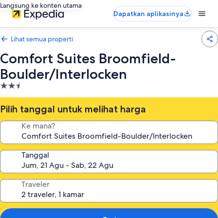
Langsung ke konten utama
Dapatkan aplikasinya
Lihat semua properti
Comfort Suites Broomfield-
Boulder/Interlocken
Properti
bintang
2.5
Pilih tanggal untuk melihat harga
Ke mana?
Tanggal
Traveler