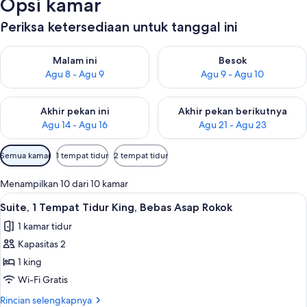
Opsi kamar
Periksa ketersediaan untuk tanggal ini
Periksa ketersediaan untuk malam ini Agu 8 - Agu 9
Periksa ketersediaan untuk be
Malam ini
Besok
Agu 8 - Agu 9
Agu 9 - Agu 10
Periksa ketersediaan untuk akhir pekan ini Agu 14 - Agu 16
Periksa ketersediaan untuk ak
Akhir pekan ini
Akhir pekan berikutnya
Agu 14 - Agu 16
Agu 21 - Agu 23
Filter
Semua kamar
1 tempat tidur
2 tempat tidur
tersedia
untuk
Menampilkan 10 dari 10 kamar
kamar
Lihat
1 kamar tidur, meja kerja, ruang kerja 
7
Suite, 1 Tempat Tidur King, Bebas Asap Rokok
semua
1 kamar tidur
foto
Kapasitas 2
untuk
Suite,
1 king
1
Wi-Fi Gratis
Tempat
Rincian
Rincian selengkapnya