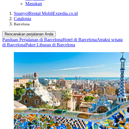
Masukan
Spanyol
Rental Mobil
Expedia.co.id
Catalonia
Barcelona
Rencanakan perjalanan Anda
Panduan Perjalanan di Barcelona
Hotel di Barcelona
Atraksi wisata
di Barcelona
Paket Liburan di Barcelona