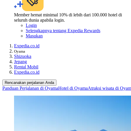
Member hemat minimal 10% di lebih dari 100.000 hotel di
seluruh dunia apabila login.
Login
Selengkapnya tentang Expedia Rewards
Masukan
Expedia.co.id
Oyama
Shizuoka
Jepang
Rental Mobil
Expedia.co.id
Rencanakan perjalanan Anda
Panduan Perjalanan di Oyama
Hotel di Oyama
Atraksi wisata di Oya