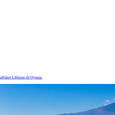
ma
Paket Liburan di Oyama