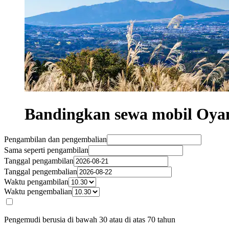
Bandingkan sewa mobil Oya
Pengambilan dan pengembalian
Sama seperti pengambilan
Tanggal pengambilan
Tanggal pengembalian
Waktu pengambilan
Waktu pengembalian
Pengemudi berusia di bawah 30 atau di atas 70 tahun