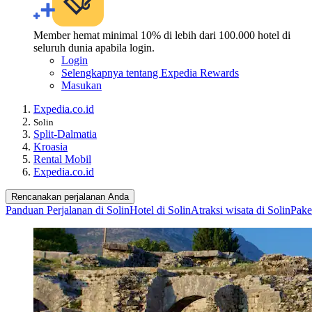
Member hemat minimal 10% di lebih dari 100.000 hotel di
seluruh dunia apabila login.
Login
Selengkapnya tentang Expedia Rewards
Masukan
Expedia.co.id
Solin
Split-Dalmatia
Kroasia
Rental Mobil
Expedia.co.id
Rencanakan perjalanan Anda
Panduan Perjalanan di Solin
Hotel di Solin
Atraksi wisata di Solin
Pake