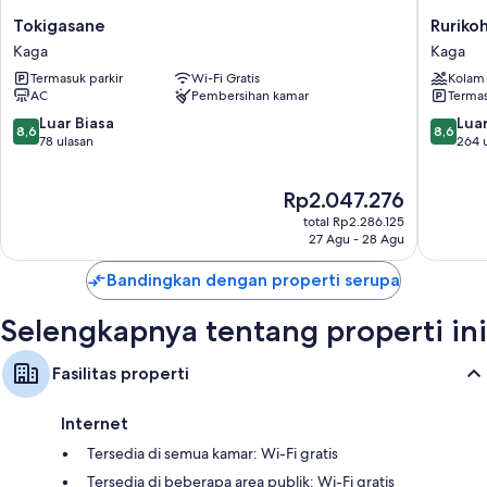
seperti AC, serta fasilitas seperti WiFi gratis dan brankas.
Tokigasane
Rurikoh
Tokigasane
Ruriko
Fasilitas lainnya termasuk:
Kaga
Kaga
Kaga
Kaga
Kursi makan untuk bayi, Tempat mandi bayi, dan Peralatan makan
Termasuk parkir
Wi-Fi Gratis
Kolam
anak-anak
AC
Pembersihan kamar
Termas
Toilet dengan toilet elektronik, perlengkapan mandi gratis, dan
8.6
8.6
Luar Biasa
Luar
8,6
8,6
pengering rambut
dari
dari
78 ulasan
264 
10,
10,
Lemari dan ruang baju, lemari es, dan pengatur suhu (penghangat
Luar
Luar
ruangan)
Harga
Rp2.047.276
Biasa,
Biasa,
sekarang
78
264
total Rp2.286.125
Rp2.047.276
ulasan
ulasan
27 Agu - 28 Agu
Bandingkan dengan properti serupa
Selengkapnya tentang properti ini
Fasilitas properti
Internet
Tersedia di semua kamar: Wi-Fi gratis
Tersedia di beberapa area publik: Wi-Fi gratis