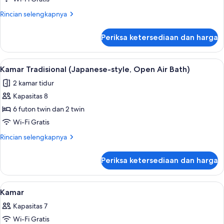
(Japanese
Rincian
Rincian selengkapnya
Style,
lebih
10
lanjut
Periksa ketersediaan dan harga
untuk
person)
Suite
Superior
Lihat
Kamar Tradisional (Japanese-style, Open
42
(Japanese
Kamar Tradisional (Japanese-style, Open Air Bath)
semua
Style,
2 kamar tidur
10
foto
person)
Kapasitas 8
untuk
Kamar
6 futon twin dan 2 twin
Tradisional
Wi-Fi Gratis
(Japanese-
Rincian
Rincian selengkapnya
style,
lebih
Open
lanjut
Periksa ketersediaan dan harga
untuk
Air
Kamar
Bath)
Tradisional
Lihat
Spa | Sauna, mata air panas/mineral,
1
(Japanese-
Kamar
semua
style,
Kapasitas 7
Open
foto
Air
Wi-Fi Gratis
untuk