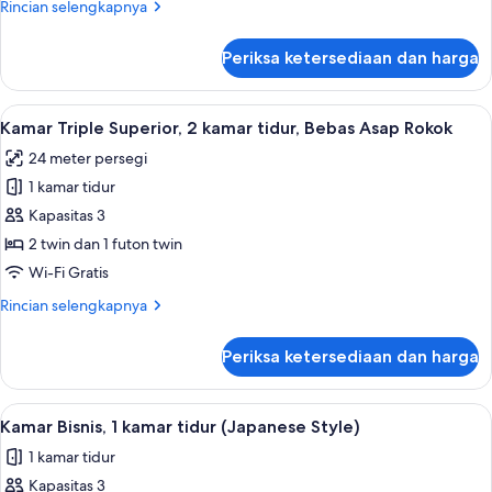
Rincian
Rincian selengkapnya
kamar
lebih
tidur,
lanjut
Periksa ketersediaan dan harga
untuk
Bebas
Kamar
Asap
Triple
Lihat
Kamar Triple Superior, 2 kamar tidur, B
Rokok
11
Superior,
Kamar Triple Superior, 2 kamar tidur, Bebas Asap Rokok
semua
2
24 meter persegi
kamar
foto
tidur,
1 kamar tidur
untuk
Bebas
Kamar
Kapasitas 3
Asap
Triple
Rokok
2 twin dan 1 futon twin
Superior,
Wi-Fi Gratis
2
Rincian
Rincian selengkapnya
kamar
lebih
tidur,
lanjut
Periksa ketersediaan dan harga
untuk
Bebas
Kamar
Asap
Triple
Lihat
Kamar Bisnis, 1 kamar tidur (Japanese St
Rokok
1
Superior,
Kamar Bisnis, 1 kamar tidur (Japanese Style)
semua
2
1 kamar tidur
kamar
foto
tidur,
Kapasitas 3
untuk