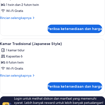
Bebas
Kamar
1 twin dan 2 futon twin
Asap
Bisnis,
Rokok
Wi-Fi Gratis
1
Rincian
Rincian selengkapnya
kamar
lebih
tidur
lanjut
Periksa ketersediaan dan harga
untuk
(Japanese
Kamar
Style)
Bisnis,
Lihat
Kamar Tradisional (Japanese Style) | Br
1
1
Kamar Tradisional (Japanese Style)
semua
kamar
1 kamar tidur
tidur
foto
(Japanese
Kapasitas 6
untuk
Style)
Kamar
6 futon twin
Tradisional
Wi-Fi Gratis
(Japanese
Rincian
Rincian selengkapnya
Style)
lebih
lanjut
Periksa ketersediaan dan harga
untuk
Kamar
Tradisional
Login untuk melihat diskon dan manfaat yang memenuhi
(Japanese
syarat. Lebih banyak reward untuk lebih banyak petualangan!
Style)