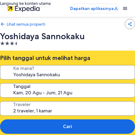
Langsung ke konten utama
Dapatkan aplikasinya
Lihat semua properti
Yoshidaya Sannokaku
Properti
bintang
3.5
Pilih tanggal untuk melihat harga
Ke mana?
Tanggal
Traveler
Cari