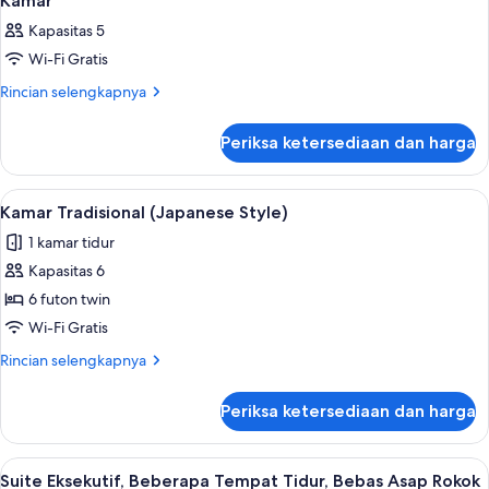
Kamar
semua
Kapasitas 5
foto
Wi-Fi Gratis
untuk
Kamar
Rincian
Rincian selengkapnya
lebih
lanjut
Periksa ketersediaan dan harga
untuk
Kamar
Lihat
Kamar Tradisional (Japanese Style) | Br
1
Kamar Tradisional (Japanese Style)
semua
1 kamar tidur
foto
Kapasitas 6
untuk
Kamar
6 futon twin
Tradisional
Wi-Fi Gratis
(Japanese
Rincian
Rincian selengkapnya
Style)
lebih
lanjut
Periksa ketersediaan dan harga
untuk
Kamar
Tradisional
Lihat
44
(Japanese
Suite Eksekutif, Beberapa Tempat Tidur, Bebas Asap Rokok