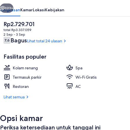
belumnya
Berikutnya
323+
Ringkasan
Kamar
Lokasi
Kebijakan
Harga
Rp2.729.701
saat
total Rp3.337.059
ini
2 Sep - 3 Sep
Rp2.729.701
Ulasan
Bagus
7,6
Lihat total 24 ulasan
7,6 dari 10
Fasilitas populer
Kolam renang
Spa
Mata air panas
Termasuk parkir
Wi-Fi Gratis
Restoran
AC
Lihat semua
Opsi kamar
Periksa ketersediaan untuk tanggal ini