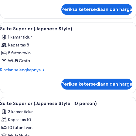
lebih
lanjut
Periksa ketersediaan dan harga
untuk
Suite
Superior
Lihat
Suite Superior (Japanese Style) | Branka
1
(Japanese
Suite Superior (Japanese Style)
semua
Style)
1 kamar tidur
foto
Kapasitas 8
untuk
Suite
8 futon twin
Superior
Wi-Fi Gratis
(Japanese
Rincian
Rincian selengkapnya
Style)
lebih
lanjut
Periksa ketersediaan dan harga
untuk
Suite
Superior
Lihat
Suite Superior (Japanese Style, 10 perso
1
(Japanese
Suite Superior (Japanese Style, 10 person)
semua
Style)
3 kamar tidur
foto
Kapasitas 10
untuk
Suite
10 futon twin
Superior
Wi-Fi Gratis