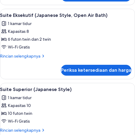
Suite
Room,
Eksekutif,
Lihat
Open
30
Bebas
Suite Eksekutif (Japanese Style, Open Air Bath)
semua
Air
Asap
1 kamar tidur
Rokok,
foto
Bath)
pemandangan
Kapasitas 8
untuk
kebun
Suite
6 futon twin dan 2 twin
(Japanese,
Eksekutif
Tea
Wi-Fi Gratis
Room,
(Japanese
Rincian
Rincian selengkapnya
Open
Style,
lebih
Air
Open
lanjut
Bath)
Periksa ketersediaan dan harga
untuk
Air
Suite
Bath)
Eksekutif
Lihat
Suite Superior (Japanese Style) | Branka
1
(Japanese
Suite Superior (Japanese Style)
semua
Style,
1 kamar tidur
Open
foto
Air
Kapasitas 10
untuk
Bath)
Suite
10 futon twin
Superior
Wi-Fi Gratis
(Japanese
Rincian
Rincian selengkapnya
Style)