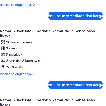
Bath)
Kamar
Rincian
Rincian selengkapnya
lebih
lanjut
Periksa ketersediaan dan harga
untuk
Kamar
Lihat
Kamar Quadruple Superior, 2 kamar tidu
6
Kamar Quadruple Superior, 2 kamar tidur, Bebas Asap
semua
Rokok
foto
20 meter persegi
untuk
2 kamar tidur
Kamar
Kapasitas 4
Quadruple
Superior,
2 twin dan 2 futon twin
2
Wi-Fi Gratis
kamar
Rincian
Rincian selengkapnya
tidur,
lebih
Bebas
lanjut
Periksa ketersediaan dan harga
untuk
Asap
Kamar
Rokok
Quadruple
Lihat
Kamar Quadruple Superior, 2 kamar tidu
11
Superior,
Kamar Quadruple Superior, 2 kamar tidur, Bebas Asap
semua
2
Rokok