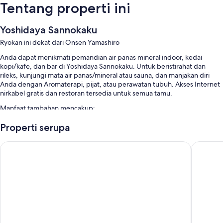
Tentang properti ini
Yoshidaya Sannokaku
Ryokan ini dekat dari Onsen Yamashiro
Anda dapat menikmati pemandian air panas mineral indoor, kedai
kopi/kafe, dan bar di Yoshidaya Sannokaku. Untuk beristirahat dan
rileks, kunjungi mata air panas/mineral atau sauna, dan manjakan diri
Anda dengan Aromaterapi, pijat, atau perawatan tubuh. Akses Internet
nirkabel gratis dan restoran tersedia untuk semua tamu.
Manfaat tambahan mencakup:
Kolam renang outdoor musiman
Properti serupa
Parkir mandiri gratis dan parkir valet gratis gratis
Tokigasane
Rurikoh
Sarapan prasmanan (biaya tambahan), layanan penjemputan dari
stasiun gratis, dan rental sepeda
Pemandian air panas di properti, mesin jual otomatis, dan penitipan
koper
Fitur kamar
Semua kamar tidur di Yoshidaya Sannokaku menyediakan kenyamanan