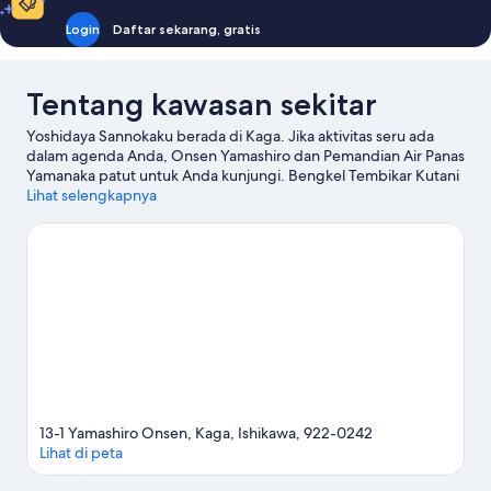
Login
Daftar sekarang, gratis
Tentang kawasan sekitar
Yoshidaya Sannokaku berada di Kaga. Jika aktivitas seru ada
dalam agenda Anda, Onsen Yamashiro dan Pemandian Air Panas
Yamanaka patut untuk Anda kunjungi. Bengkel Tembikar Kutani
Kinuya dan Museum Es dan Salju Nakaya Ukichiro juga patut
Lihat selengkapnya
untuk dikunjungi.
Kunjungi panduan perjalanan kami untuk
Kaga
13-1 Yamashiro Onsen, Kaga, Ishikawa, 922-0242
Lihat di peta