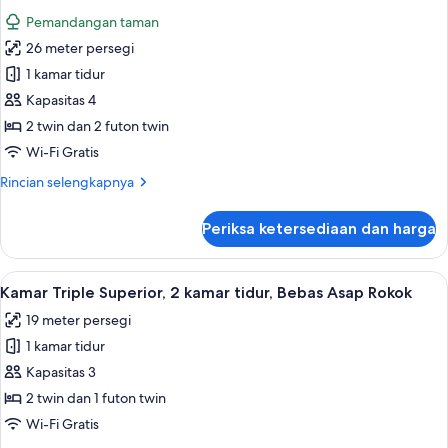
kamar
foto
Pemandangan taman
tidur,
untuk
Bebas
26 meter persegi
Kamar
Asap
1 kamar tidur
Quadruple
Rokok
Superior,
Kapasitas 4
2
2 twin dan 2 futon twin
kamar
Wi-Fi Gratis
tidur,
Rincian
Rincian selengkapnya
Bebas
lebih
Asap
lanjut
Periksa ketersediaan dan harga
untuk
Rokok
Kamar
Quadruple
Lihat
Kamar Triple Superior, 2 kamar tidur, B
16
Superior,
Kamar Triple Superior, 2 kamar tidur, Bebas Asap Rokok
semua
2
19 meter persegi
kamar
foto
tidur,
1 kamar tidur
untuk
Bebas
Kamar
Kapasitas 3
Asap
Triple
Rokok
2 twin dan 1 futon twin
Superior,
Wi-Fi Gratis
2