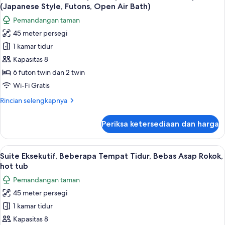
semua
Style)
(Japanese Style, Futons, Open Air Bath)
foto
Pemandangan taman
untuk
45 meter persegi
Suite
1 kamar tidur
Eksekutif,
Beberapa
Kapasitas 8
Tempat
6 futon twin dan 2 twin
Tidur,
Wi-Fi Gratis
Bebas
Rincian
Rincian selengkapnya
Asap
lebih
Rokok
lanjut
Periksa ketersediaan dan harga
untuk
(Japanese
Suite
Style,
Eksekutif,
Lihat
Suite Eksekutif, Beberapa Tempat Tidur,
Futons,
33
Beberapa
Suite Eksekutif, Beberapa Tempat Tidur, Bebas Asap Rokok,
semua
Open
Tempat
hot tub
Tidur,
foto
Air
Pemandangan taman
Bebas
untuk
Bath)
Asap
45 meter persegi
Suite
Rokok
1 kamar tidur
Eksekutif,
(Japanese
Style,
Beberapa
Kapasitas 8