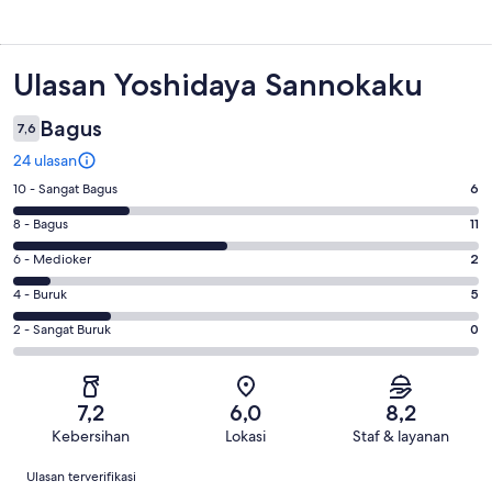
Ulasan
Ulasan Yoshidaya Sannokaku
Bagus
7,6
24 ulasan
Penilaian
10 - Sangat Bagus
6
10
Penilaian
8 - Bagus
11
-
8
Sangat
Penilaian
6 - Medioker
2
-
Bagus.
6
Bagus.
Penilaian
4 - Buruk
5
6
-
11
4
dari
Medioker.
Penilaian
2 - Sangat Buruk
0
dari
-
24
2
2
24
Buruk.
ulasan
dari
-
ulasan
5
24
Sangat
dari
7,2
6,0
8,2
ulasan
Buruk.
24
Kebersihan
Lokasi
Staf & layanan
0
ulasan
Ulasan
dari
Ulasan terverifikasi