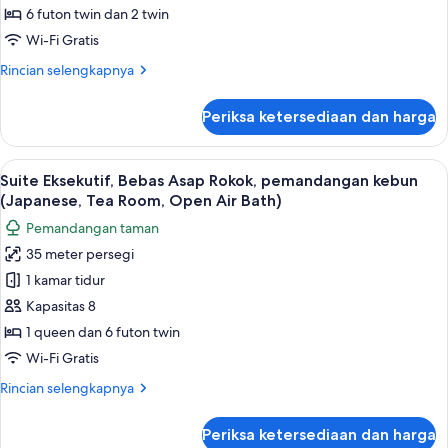
Futons,
Tempat
6 futon twin dan 2 twin
Open
Tidur,
Air
Wi-Fi Gratis
Bebas
Bath)
Rincian
Rincian selengkapnya
Asap
lebih
Rokok,
lanjut
Periksa ketersediaan dan harga
untuk
hot
Suite
tub
Eksekutif,
Lihat
Suite Eksekutif, Bebas Asap Rokok, pe
37
Beberapa
Suite Eksekutif, Bebas Asap Rokok, pemandangan kebun
semua
Tempat
(Japanese, Tea Room, Open Air Bath)
Tidur,
foto
Pemandangan taman
Bebas
untuk
Asap
35 meter persegi
Suite
Rokok,
1 kamar tidur
Eksekutif,
hot
tub
Bebas
Kapasitas 8
Asap
1 queen dan 6 futon twin
Rokok,
Wi-Fi Gratis
pemandangan
Rincian
Rincian selengkapnya
kebun
lebih
(Japanese,
lanjut
Periksa ketersediaan dan harga
untuk
Tea