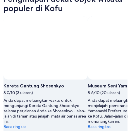
Agu
malam,
untuk
populer di Kofu
-
8
akhir
8
Agu
pekan
Agu
-
ini,
9
7
Agu
Agu
-
9
Agu
Kereta Gantung Shosenkyo
Museum Seni Yamana
8.0/10 (3 ulasan)
8.6/10 (20 ulasan)
Anda dapat meluangkan waktu untuk
Anda dapat meluangkan
mengunjungi Kereta Gantung Shosenkyo
menjelajahi pameran d
selama perjalanan Anda ke Shosenkyo. Jalan-
Yamanashi Prefectural 
jalan di taman atau jelajahi mata air panas area
ke Kofu. Jalan-jalan di 
ini.
menenangkan ini.
Baca ringkas
Baca ringkas