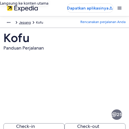
Langsung ke konten utama
Dapatkan aplikasinya
Rencanakan perjalanan Anda
Jepang
Kofu
Kofu
Panduan Perjalanan
Foto
dari
Kofu
25
Check-in
Check-out