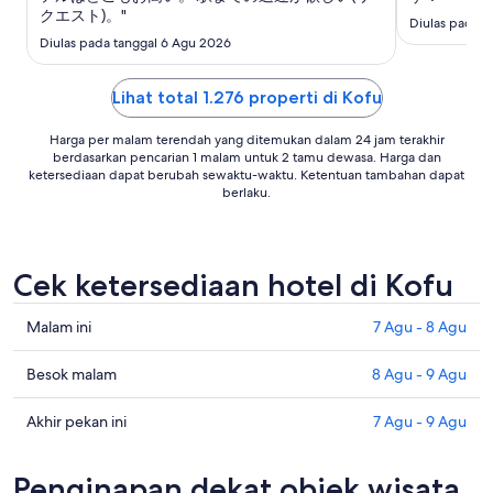
Agu
クエスト)。"
Diulas pada t
Diulas pada tanggal 6 Agu 2026
Lihat total 1.276 properti di Kofu
Harga per malam terendah yang ditemukan dalam 24 jam terakhir
berdasarkan pencarian 1 malam untuk 2 tamu dewasa. Harga dan
ketersediaan dapat berubah sewaktu-waktu. Ketentuan tambahan dapat
berlaku.
Cek ketersediaan hotel di Kofu
Cek
Malam ini
7 Agu - 8 Agu
harga
di
Cek
Besok malam
8 Agu - 9 Agu
Kofu
harga
untuk
di
Cek
Akhir pekan ini
7 Agu - 9 Agu
malam
Kofu
harga
ini,
untuk
di
Penginapan dekat objek wisata
7
besok
Kofu