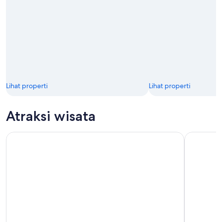
Lihat properti
Lihat properti
Atraksi wisata
Perjalanan Sehari ke Gunung Fuji, Kamakura, Big Buddha, & 
Pendakian 