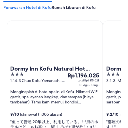
Penawaran Hotel di Kofu
Rumah Liburan di Kofu
Dormy Inn Kofu Natural Hot Spring
Dormy Inn 
Dormy Inn Kofu Natural Hot
Dormy I
3
Harga
3
Spring
Rp1.196.025
out
Rp1.196.025
out
1-14-3 Chuo Kofu Yamanashi-
3-1-3, Maru
total Rp1.315.628
ken
30 Agu - 31 Agu
Yamanashi
of
per
of
Menginaplah di hotel spa ini di Kofu. Nikmati WiFi
Menginaplah 
5
malam
5
gratis, spa layanan lengkap, dan sarapan (biaya
gratis, pema
dari
tambahan). Tamu kami memuji kondisi
sarapan (bi
30
keseluruhan di ulasan ...
seperti Hotta
Agu
9
/
10
Istimewa! (1.005 ulasan)
9,2
/
10
Istim
hingga
"至って普通 20年以上、利用している。 甲府のホ
"部屋の感
31
テルはどこもお高い。 駅までの送迎が欲しい(リ
す！"