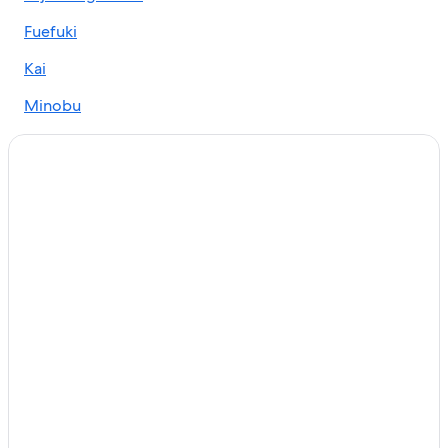
Fuefuki
Kai
Minobu
Hokuto
Kawakami
Shosenkyo
Chuo