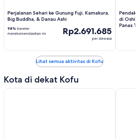
Perjalanan Sehari ke Gunung Fuji, Kamakura,
Pendakia
Big Buddha, & Danau Ashi
di Oshin
Panas Tu
Rp2.691.685
98%
traveler
merekomendasikan ini
per dewasa
Lihat semua aktivitas di Kofu
Kota di dekat Kofu