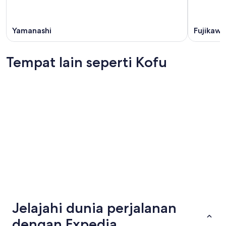
Yamanashi
Fujikaw
Tempat lain seperti Kofu
Nagano
Aomori
Nagano
Aomori
Jelajahi dunia perjalanan
dengan Expedia