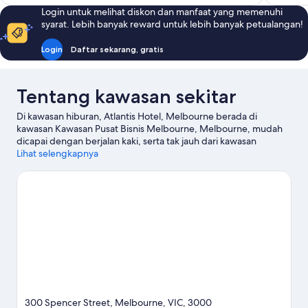
Login untuk melihat diskon dan manfaat yang memenuhi
syarat. Lebih banyak reward untuk lebih banyak petualangan!
Login
Daftar sekarang, gratis
Tentang kawasan sekitar
Di kawasan hiburan, Atlantis Hotel, Melbourne berada di
kawasan Kawasan Pusat Bisnis Melbourne, Melbourne, mudah
dicapai dengan berjalan kaki, serta tak jauh dari kawasan
bandara dan pusat perbelanjaan yang bagus. Sempatkan untuk
Lihat selengkapnya
singgah di Queen Victoria Market dan Melbourne Central jika
berbelanja ada dalam agenda Anda, atau kunjungi objek wisata
populer kawasan ini, misalnya Royal Botanic Gardens. Ingin
menikmati suatu kegiatan atau permainan? Coba periksa Marvel
Stadium atau Melbourne Cricket Ground. Luangkan waktu
untuk menjelajahi petualangan air di area ini, termasuk berlayar
dan aktivitas lainnya seperti bermain golf. Para tamu banyak
memuji akses transportasi umum motel yang mudah: Stasiun
Flagstaff berjarak sekitar 6 menit jalan kaki, sementara Stasiun
Melbourne Central sekitar 12 menit.
Kunjungi panduan
perjalanan kami untuk Melbourne
300 Spencer Street, Melbourne, VIC, 3000