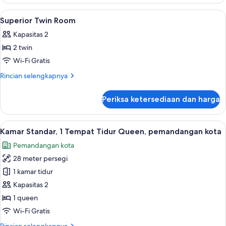
Double
Room
Lihat
Brankas, meja kerja, ruang kerja rama
4
with
Superior Twin Room
semua
City
Kapasitas 2
View
foto
2 twin
untuk
Superior
Wi-Fi Gratis
Twin
Rincian
Rincian selengkapnya
Room
lebih
lanjut
Periksa ketersediaan dan harga
untuk
Superior
Twin
Lihat
Kamar Standar, 1 Tempat Tidur Queen,
5
Room
Kamar Standar, 1 Tempat Tidur Queen, pemandangan kota
semua
Pemandangan kota
foto
28 meter persegi
untuk
Kamar
1 kamar tidur
Standar,
Kapasitas 2
1
1 queen
Tempat
Wi-Fi Gratis
Tidur
Rincian