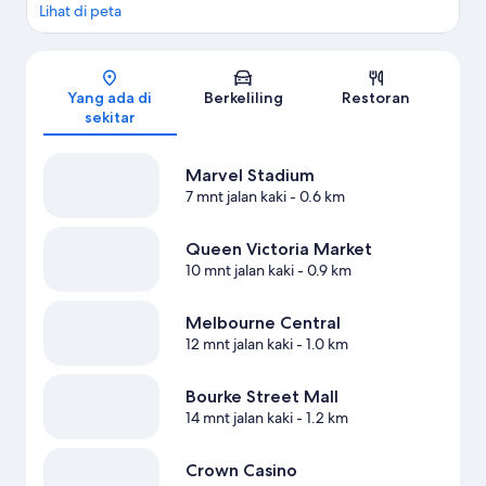
Lihat Motel lainnya di Melbourne
Lihat di peta
Peta
Yang ada di
Berkeliling
Restoran
sekitar
Marvel Stadium
7 mnt jalan kaki
- 0.6 km
Queen Victoria Market
10 mnt jalan kaki
- 0.9 km
Melbourne Central
12 mnt jalan kaki
- 1.0 km
Bourke Street Mall
14 mnt jalan kaki
- 1.2 km
Crown Casino