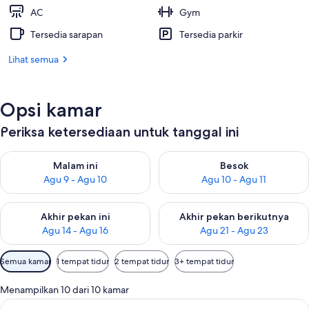
AC
Gym
Tersedia sarapan
Tersedia parkir
Lihat semua
Opsi kamar
Periksa ketersediaan untuk tanggal ini
Periksa ketersediaan untuk malam ini Agu 9 - Agu 10
Periksa ketersediaan untuk be
Malam ini
Besok
Agu 9 - Agu 10
Agu 10 - Agu 11
Periksa ketersediaan untuk akhir pekan ini Agu 14 - Agu 16
Periksa ketersediaan untuk ak
Akhir pekan ini
Akhir pekan berikutnya
Agu 14 - Agu 16
Agu 21 - Agu 23
Filter
Semua kamar
1 tempat tidur
2 tempat tidur
3+ tempat tidur
tersedia
untuk
Menampilkan 10 dari 10 kamar
kamar
Lihat
Brankas, meja kerja, ruang kerja rama