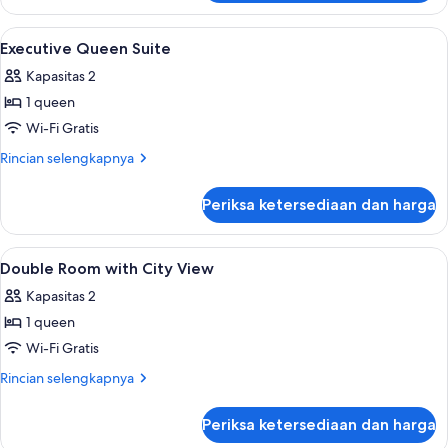
Kamar
Keluarga
Lihat
Brankas, meja kerja, ruang kerja rama
4
Executive Queen Suite
semua
Kapasitas 2
foto
1 queen
untuk
Executive
Wi-Fi Gratis
Queen
Rincian
Rincian selengkapnya
Suite
lebih
lanjut
Periksa ketersediaan dan harga
untuk
Executive
Queen
Lihat
Brankas, meja kerja, ruang kerja rama
3
Suite
Double Room with City View
semua
Kapasitas 2
foto
1 queen
untuk
Double
Wi-Fi Gratis
Room
Rincian
Rincian selengkapnya
with
lebih
lanjut
City
Periksa ketersediaan dan harga
untuk
View