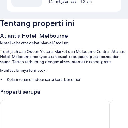
14 mnt jalan kaki
- 1.2 km
Tentang properti ini
Atlantis Hotel, Melbourne
Motel kelas atas dekat Marvel Stadium
Tidak jauh dari Queen Victoria Market dan Melbourne Central, Atlantis
Hotel, Melbourne menyediakan pusat kebugaran, pusat bisnis, dan
sauna. Tertap terhubung dengan akses Internet nirkabel gratis.
Manfaat lainnya termasuk:
Kolam renang indoor serta kursi berjemur
Layanan limo/towncar, sarapan prasmanan (biaya tambahan), dan
Properti serupa
parkir di properti
Properti bebas-rokok, brankas di resepsionis, dan parkir sepeda
Great Southern Hotel Melbourne
The Vict
Lift, penitipan koper, dan resepsionis 24 jam
Ulasan tamu memberikan nilai yang bagus untuk kolam renang,
parkir, dan staf