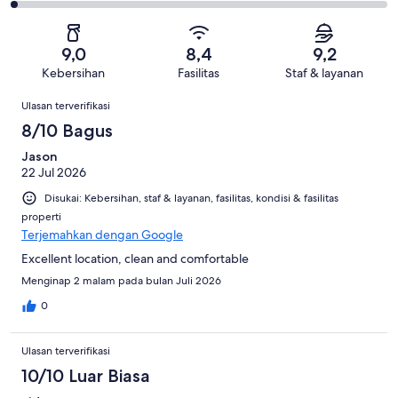
3235
248
2
3235
Buruk.
ulasan
dari
-
ulasan
86
3235
Sangat
dari
9,0
8,4
9,2
ulasan
Buruk.
3235
Kebersihan
Fasilitas
Staf & layanan
53
ulasan
Ulasan
dari
Ulasan terverifikasi
3235
8/10 Bagus
ulasan
Jason
22 Jul 2026
Disukai: Kebersihan, staf & layanan, fasilitas, kondisi & fasilitas
properti
Terjemahkan dengan Google
Excellent location, clean and comfortable
Menginap 2 malam pada bulan Juli 2026
0
Ulasan terverifikasi
10/10 Luar Biasa