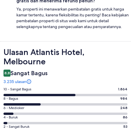
gratis dan menerima refund penuh?
Ya, properti ini menawarkan pembatalan gratis untuk harga
kamar tertentu, karena fleksibilitas itu penting! Baca kebijakan
pembatalan properti di situs web kami untuk detail
selengkapnya tentang pengecualian atau persyaratannya.
Ulasan
Ulasan Atlantis Hotel,
Melbourne
Sangat Bagus
8,8
3.235 ulasan
Penilaian
10 - Sangat Bagus
1.864
10
Penilaian
8 - Bagus
984
-
8
Sangat
Penilaian
6 - Medioker
248
-
Bagus.
6
Bagus.
Penilaian
4 - Buruk
86
1864
-
984
4
dari
Medioker.
Penilaian
2 - Sangat Buruk
53
dari
-