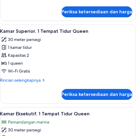
lebih
lanjut
Periksa ketersediaan dan harga
untuk
Kamar
Twin
Lihat
Kamar Superior, 1 Tempat Tidur Queen 
4
Superior
Kamar Superior, 1 Tempat Tidur Queen
semua
30 meter persegi
foto
1 kamar tidur
untuk
Kamar
Kapasitas 2
Superior,
1 queen
1
Wi-Fi Gratis
Tempat
Rincian
Rincian selengkapnya
Tidur
lebih
Queen
lanjut
Periksa ketersediaan dan harga
untuk
Kamar
Superior,
Lihat
Kamar Eksekutif, 1 Tempat Tidur Queen
5
1
Kamar Eksekutif, 1 Tempat Tidur Queen
semua
Tempat
Pemandangan marina
Tidur
foto
Queen
30 meter persegi
untuk