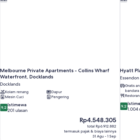
Queen
Melbourne Private Apartments - Collins Wharf
Hyatt Pl
Waterfront, Docklands
Essendon 
Docklands
Gratis a
bandara
Kolam renang
Dapur
Restoran
Mesin Cuci
Pengering
9.2
Istim
9.2
Istimewa
9,2
9,2
dari
1.004 
dari
201 ulasan
10,
10,
Harga
Rp4.548.305
Istimewa,
Istimewa,
sekarang
1.004
total Rp6.912.882
201
Rp4.548.305
ulasan
termasuk pajak & biaya lainnya
ulasan
31 Agu - 1 Sep