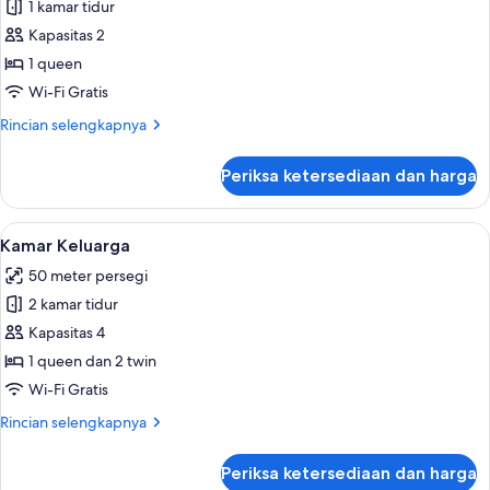
Kamar
1 kamar tidur
Eksekutif,
Kapasitas 2
1
1 queen
Tempat
Wi-Fi Gratis
Tidur
Rincian
Rincian selengkapnya
Queen
lebih
lanjut
Periksa ketersediaan dan harga
untuk
Kamar
Eksekutif,
Lihat
Kamar Keluarga | Brankas, meja kerja,
4
1
Kamar Keluarga
semua
Tempat
50 meter persegi
Tidur
foto
Queen
2 kamar tidur
untuk
Kamar
Kapasitas 4
Keluarga
1 queen dan 2 twin
Wi-Fi Gratis
Rincian
Rincian selengkapnya
lebih
lanjut
Periksa ketersediaan dan harga
untuk