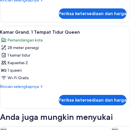
Rincian selengkapnya
Queen,
lebih
pemandangan
lanjut
Periksa ketersediaan dan harga
kota
untuk
Kamar
Standar,
Lihat
Kamar Grand, 1 Tempat Tidur Queen | B
6
1
Kamar Grand, 1 Tempat Tidur Queen
semua
Tempat
Pemandangan kota
Tidur
foto
Queen,
28 meter persegi
untuk
pemandangan
Kamar
1 kamar tidur
kota
Grand,
Kapasitas 2
1
1 queen
Tempat
Wi-Fi Gratis
Tidur
Rincian
Rincian selengkapnya
Queen
lebih
lanjut
Periksa ketersediaan dan harga
untuk
Kamar
Grand,
Anda juga mungkin menyukai
1
Tempat
Tidur
Melbourne Private Apartments - Collins Wharf Waterfront, D
Hyatt Pl
Iklan
Iklan