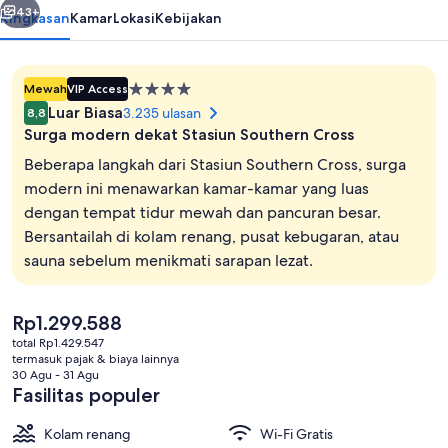
43+
Ringkasan
Kamar
Lokasi
Kebijakan
Properti
Mewah
VIP Access
bintang
Luar Biasa
3.235 ulasan
8,8
4.0
Surga modern dekat Stasiun Southern Cross
Beberapa langkah dari Stasiun Southern Cross, surga
modern ini menawarkan kamar-kamar yang luas
dengan tempat tidur mewah dan pancuran besar.
Kolam renang indoor, dengan kursi b
Bersantailah di kolam renang, pusat kebugaran, atau
sauna sebelum menikmati sarapan lezat.
Harga
Rp1.299.588
saat
total Rp1.429.547
ini
termasuk pajak & biaya lainnya
Rp1.299.588
30 Agu - 31 Agu
Fasilitas populer
Kolam renang
Wi-Fi Gratis