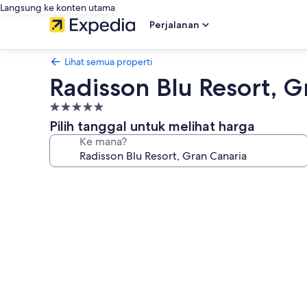
Langsung ke konten utama
Perjalanan
Lihat semua properti
Radisson Blu Resort, G
Properti
bintang
Pilih tanggal untuk melihat harga
5.0
Ke mana?
Galeri
foto
untuk
Radisson
Blu
Resort,
Gran