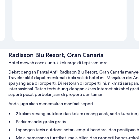
Radisson Blu Resort, Gran Canaria
Hotel mewah cocok untuk keluarga di tepi samudra
Dekat dengan Pantai Anfi, Radisson Blu Resort, Gran Canaria menyed
Traveler aktif dapat menikmati bola voli di hotel ini. Manjakan dir
spa yang ada di properti. Di restoran di properti ini, nikmati sar
internasional. Tetap terhubung dengan akses Internet nirkabel grat
seperti pusat perbelanjaan di properti dan taman.
Anda juga akan menemukan manfaat seperti:
2 kolam renang outdoor dan kolam renang anak, serta kursi be
Parkir mandiri gratis gratis
Lapangan tenis outdoor, antar-jemput bandara, dan penitipan 
Meja pemesanan tur/tiket, meja biliar, dan properti bebas-roko