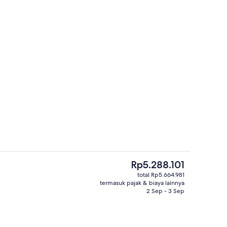
2 restoran; melayani sarapan, makan
Harga
Rp5.288.101
saat
total Rp5.664.981
ini
termasuk pajak & biaya lainnya
n taman
Eksterior
Rp5.288.101
2 Sep - 3 Sep