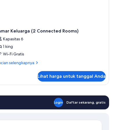
amar Keluarga (2 Connected Rooms)
Kapasitas 6
1 king
Wi-Fi Gratis
ncian
ncian selengkapnya
bih
jut
Lihat harga untuk tanggal Anda
tuk
mar
luarga
nnected
Login
Daftar sekarang, gratis
oms)