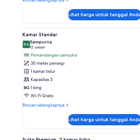
lebih
lanjut
Lihat harga untuk tanggal And
untuk
Kamar
Lihat
Kamar Standar | Seprai premium
7
Kamar Standar
semua
Sempurna
foto
9,6
9,6 dari 10
(12
12 ulasan
untuk
ulasan)
Pemandangan samudra
Kamar
35 meter persegi
Standar
1 kamar tidur
Kapasitas 3
1 king
Wi-Fi Gratis
Rincian
Rincian selengkapnya
lebih
lanjut
Lihat harga untuk tanggal And
untuk
Kamar
Standar
Lihat
Suite Premium, 2 kamar tidur |
21
Suite Premium, 2 kamar tidur