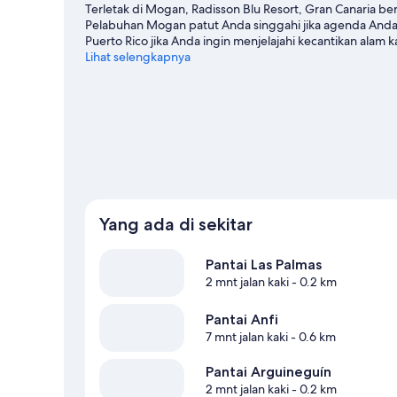
Terletak di Mogan, Radisson Blu Resort, Gran Canaria bera
Pelabuhan Mogan patut Anda singgahi jika agenda Anda me
Puerto Rico jika Anda ingin menjelajahi kecantikan ala
Lago Taurito dan Angry Birds Activity Park. Jelajahi pet
Lihat selengkapnya
berada tak jauh, atau nikmati keseruan outdoor dengan 
kami untuk Arguineguin
Yang ada di sekitar
Pantai Las Palmas
2 mnt jalan kaki
- 0.2 km
Pantai Anfi
7 mnt jalan kaki
- 0.6 km
Pantai Arguineguín
2 mnt jalan kaki
- 0.2 km