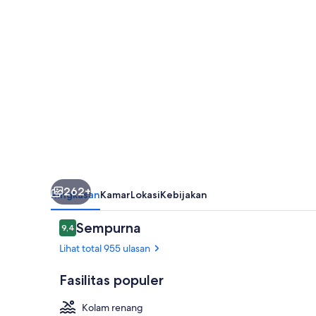
Canaria
262+
Ringkasan
Kamar
Lokasi
Kebijakan
Ulasan
Sempurna
9,4
9,4 dari 10
Lihat total 955 ulasan
Fasilitas populer
Kolam renang