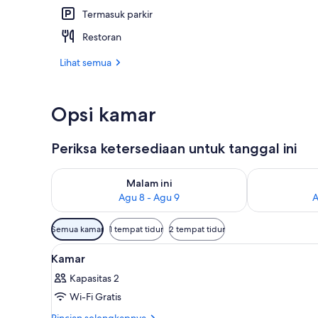
Termasuk parkir
2 kolam rena
Restoran
Lihat semua
Opsi kamar
Periksa ketersediaan untuk tanggal ini
Periksa ketersediaan untuk malam ini Agu 8 - Agu 9
Periksa keter
Malam ini
Agu 8 - Agu 9
A
Filter
Semua kamar
1 tempat tidur
2 tempat tidur
tersedia
Lihat
Seprai premium, minibar, brank
untuk
5
Kamar
semua
kamar
Kapasitas 2
foto
Wi-Fi Gratis
untuk
Kamar
Rincian
Rincian selengkapnya