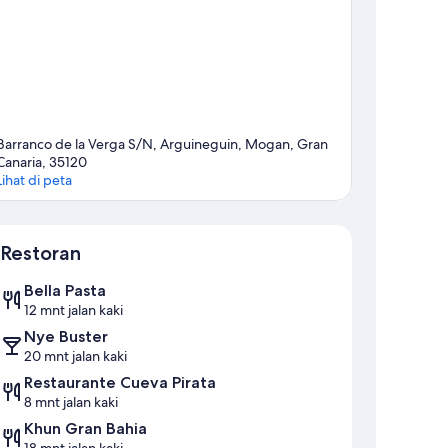
Barranco de la Verga S/N, Arguineguin, Mogan, Gran
Canaria, 35120
Lihat di peta
Peta
Restoran
Bella Pasta
12 mnt jalan kaki
Nye Buster
20 mnt jalan kaki
Restaurante Cueva Pirata
8 mnt jalan kaki
Khun Gran Bahia
18 mnt jalan kaki