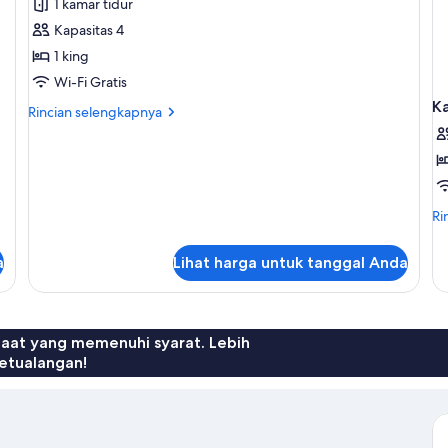
1 kamar tidur
1
Kapasitas 4
kamar
1 king
tidur
Wi-Fi Gratis
K
Rincian
Rincian selengkapnya
lebih
lanjut
untuk
Suite
Superior,
Ri
Ri
1
le
kamar
lan
tidur
a
Lihat harga untuk tanggal Anda
un
Ka
Ke
(2
Co
faat yang memenuhi syarat. Lebih
Ro
etualangan!