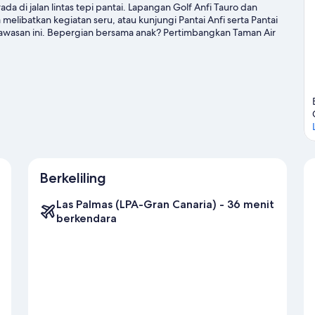
da di jalan lintas tepi pantai. Lapangan Golf Anfi Tauro dan
libatkan kegiatan seru, atau kunjungi Pantai Anfi serta Pantai
m kawasan ini. Bepergian bersama anak? Pertimbangkan Taman Air
ualangan air di area ini dengan Berkayak dan menyelam yang
eco-tour dan jalur hiking/sepeda.
Kunjungi panduan perjalanan
Berkeliling
Las Palmas (LPA-Gran Canaria) - 36 menit
berkendara