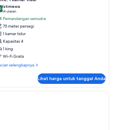
emua
Istimewa
oto
0
,0 dari 10
(14
14 ulasan
ntuk
ulasan)
Pemandangan samudra
ite,
75 meter persegi
1 kamar tidur
amar
Kapasitas 4
idur
1 king
Wi-Fi Gratis
ncian
ncian selengkapnya
bih
jut
Lihat harga untuk tanggal Anda
tuk
ite,
mar
dur