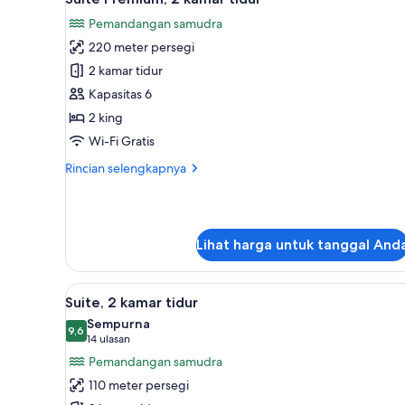
semua
Pemandangan samudra
foto
220 meter persegi
untuk
Suite
2 kamar tidur
Premium,
Kapasitas 6
2
2 king
kamar
Wi-Fi Gratis
tidur
Rincian
Rincian selengkapnya
lebih
lanjut
untuk
Suite
Lihat harga untuk tanggal And
Premium,
2
kamar
Lihat
Suite, 2 kamar tidur | Seprai p
tidur
11
Suite, 2 kamar tidur
semua
Sempurna
foto
9,6
9,6 dari 10
(14
14 ulasan
untuk
ulasan)
Pemandangan samudra
Suite,
110 meter persegi
2