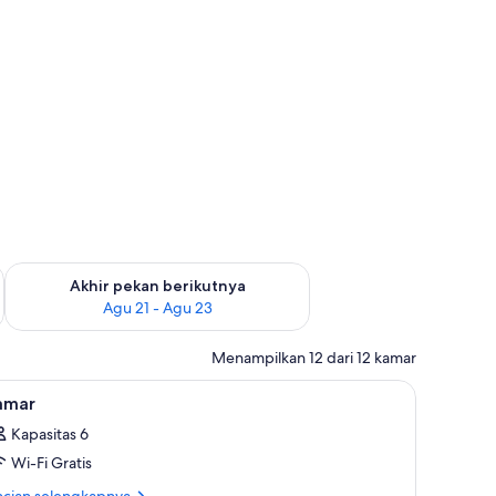
 ini Agu 14 - Agu 16
Periksa ketersediaan untuk akhir pekan berikutnya Agu 21 - A
Akhir pekan berikutnya
Agu 21 - Agu 23
Menampilkan 12 dari 12 kamar
 meja kerja
ihat
Seprai premium, minibar, brankas, dan meja k
4
amar
emua
Kapasitas 6
oto
Wi-Fi Gratis
ntuk
amar
ncian
ncian selengkapnya