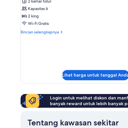
2 kamar tidur
kamar
Kapasitas 6
tidur
2 king
Wi-Fi Gratis
Rincian
Rincian selengkapnya
lebih
lanjut
untuk
Suite,
2
kamar
tidur
Lihat harga untuk tanggal And
Login untuk melihat diskon dan man
banyak reward untuk lebih banyak p
Tentang kawasan sekitar