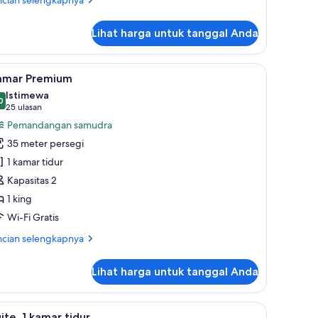
bih
jut
Lihat harga untuk tanggal Anda
tuk
mar
prai premium, minibar, brankas, dan meja kerja
ihat
Kamar Premium | Seprai premium, minibar, bra
7
amar Premium
emua
Istimewa
oto
0
,0 dari 10
(25
25 ulasan
ntuk
ulasan)
Pemandangan samudra
amar
35 meter persegi
remium
1 kamar tidur
Kapasitas 2
1 king
Wi-Fi Gratis
ncian
ncian selengkapnya
bih
jut
Lihat harga untuk tanggal Anda
tuk
mar
emium
ndangan dari kamar
ihat
Suite, 1 kamar tidur | Balkon
17
ite, 1 kamar tidur