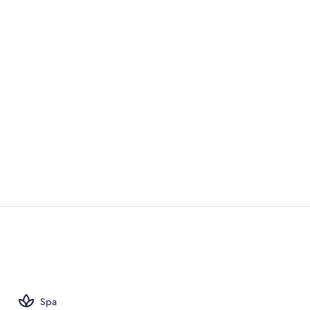
Lobi
Pemandanga
Spa